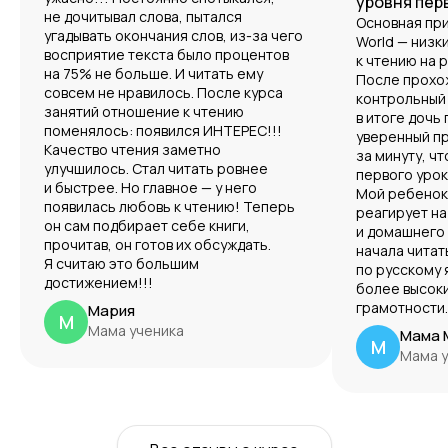
уровня перв
не дочитывал слова, пытался
Основная при
угадывать окончания слов, из-за чего
World — низк
восприятие текста было процентов
к чтению на 
на 75% не больше. И читать ему
После прохо
совсем не нравилось. После курса
контрольный 
занятий отношение к чтению
в итоге доч
поменялось: появился ИНТЕРЕС!!!
уверенный пр
Качество чтения заметно
за минуту, ч
улучшилось. Стал читать ровнее
первого урок
и быстрее. Но главное — у него
Мой ребенок
появилась любовь к чтению! Теперь
реагирует на
он сам подбирает себе книги,
и домашнего
прочитав, он готов их обсуждать.
начала читат
Я считаю это большим
по русскому 
достижением!!!
более высок
грамотности..
Мария
М
Мама ученика
Мама М
М
Мама 