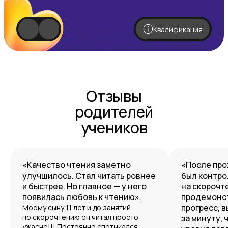
Квалификация
Отзывы
родителей
учеников
«Качество чтения заметно
«После про
улучшилось. Стал читать ровнее
был контро
и быстрее. Но главное — у него
на скорочте
появилась любовь к чтению».
продемонс
прогресс, в
Моему сыну 11 лет и до занятий
по скорочтению он читал просто
за минуту, 
ужасно!!! Постоянно спотыкался,