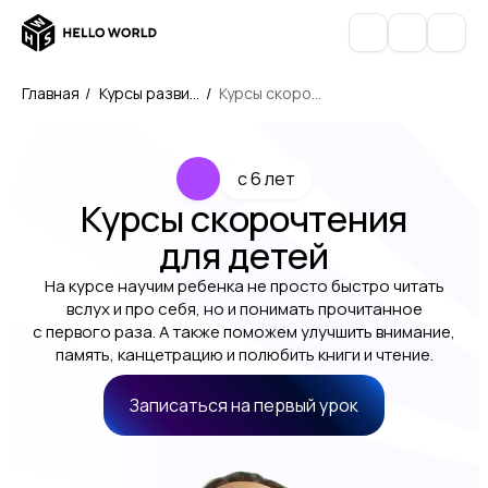
Главная
/
Курсы развит
/
Курсы скороч
ия детей
тения для дет
ей
c 6 лет
Курсы скорочтения
для детей
На курсе научим ребенка не просто быстро читать
вслух и про себя, но и понимать прочитанное
с первого раза. А также поможем улучшить внимание,
память, канцетрацию и полюбить книги и чтение.
Записаться на первый урок