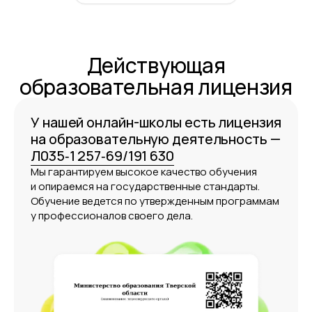
€28
за занятие
€168 / абонемент
Длительность занятия: 55 минут
Действующая
Отмена и перенос за 4 часа бесплатно
Безлимитная заморозка
образовательная лицензия
Замена курса бесплатно
У нашей онлайн-школы есть лицензия
100 занятий
на образова­тель­ную деятельность —
Л035‑1 257‑69/191 630
€20
за занятие
Мы гарантируем высокое качество обучения
€2000 / абонемент
и опираемся на государственные стандарты.
Длительность занятия: 55 минут
Обучение ведется по утвержденным программам
у профессионалов своего дела.
Отмена и перенос за 4 часа бесплатно
Безлимитная заморозка
Замена курса бесплатно