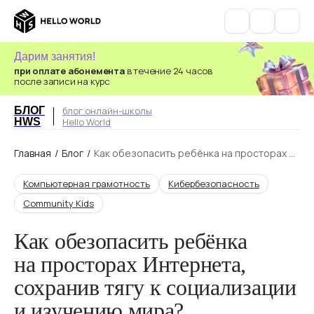
Дарим занятия!
при оплате абонемента
в течение 24 часов
после записи на курс
БЛОГ
блог онлайн-школы
HWS
Hello World
Главная
/
Блог
/
Как обезопасить ребёнка на просторах И
нтернета, сохранив тягу к социализации и
изучению мира?
Компьютерная грамотность
Кибербезопасность
Community Kids
Как обезопасить ребёнка
на просторах Интернета,
сохранив тягу к социа­лиза­ции
и изучению мира?