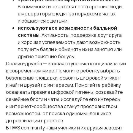
В коммьюнити не заходят посторонние люди,
а модераторы следят за порядком в чатах
и общаются с детьми;
используют все возможности балльной
системы.
Активность, поддержка друг друга
и хорошая успеваемость дают возможность
получить баллы и обменять их на занятия или
другие приятные бонусы.
Онлайн-дружба — важная ступенька к социализации
в современном мире. Помогите ребёнку выбрать
безопасные площадки, освоить цифровой этикет
и найти друзей по интересам. Помогайте ребёнку
осваивать правила цифровой гигиены, создавайте
семейные блоги и чаты, исследуйте его интересы
и интернет-сообщества станут пространством
возможностей: от поиска единомышленников
до реализации проектов.
В HWS community наши ученики и их друзья заводят