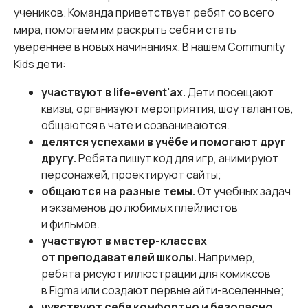
учеников. Команда приветствует ребят со всего
мира, помогаем им раскрыть себя и стать
увереннее в новых начинаниях. В нашем Community
Kids дети:
участвуют в life-event'ах.
Дети посещают
квизы, организуют мероприятия, шоу талантов,
общаются в чате и созваниваются.
делятся успехами в учёбе и помогают друг
другу.
Ребята пишут код для игр, анимируют
персонажей, проектируют сайты;
общаются на разные темы.
От учебных задач
и экзаменов до любимых плейлистов
и фильмов.
участвуют в мастер-классах
от преподавателей школы.
Например,
ребята рисуют иллюстрации для комиксов
в Figma или создают первые айти-вселенные;
чувствуют себя комфортно и безопасно.