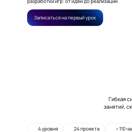
разработки игр: от идеи до реализации.
Записаться на первый урок
Гибкая с
занятий, с
4 уровня
24 проекта
> 110 ч