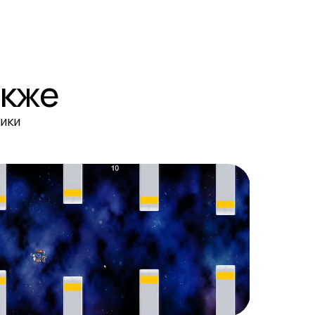
акже
ики