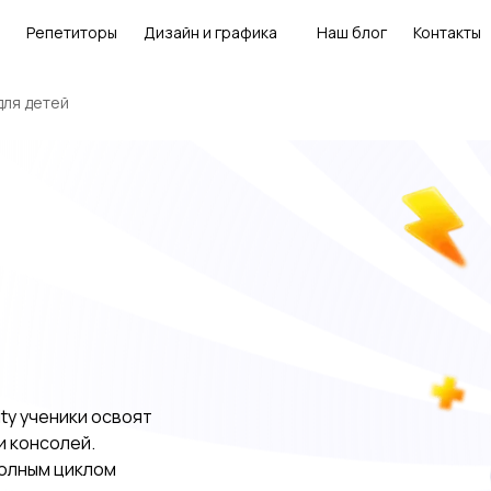
Репетиторы
Дизайн и графика
Наш блог
Контакты
 для детей
ity ученики освоят
и консолей.
полным циклом