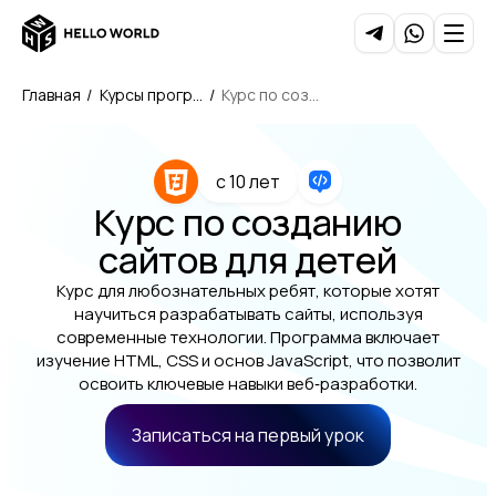
Главная
/
Курсы програ
/
Курс по созда
ммирования
нию сайтов дл
я детей
c 10 лет
Курс по созданию
сайтов для детей
Курс для любознательных ребят, которые хотят
научиться разрабатывать сайты, используя
современные технологии. Программа включает
изучение HTML, CSS и основ JavaScript, что позволит
освоить ключевые навыки веб‑разработки.
Записаться на первый урок