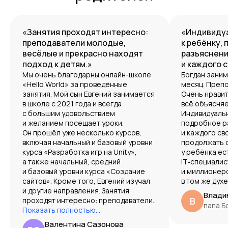
«Занятия проходят интересно:
«Индивиду
преподаватели молодые,
к ребёнку,
весёлые и прекрасно находят
разъяснени
подход к детям.»
и каждого 
Мы очень благодарны онлайн-школе
Богдан заним
«Hello World» за проведённые
месяц. Препо
занятия. Мой сын Евгений занимается
Очень нравит
в школе с 2021 года и всегда
всё объясняе
с большим удовольствием
Индивидуальн
и желанием посещает уроки.
подробное р
Он прошёл уже несколько курсов,
и каждого св
включая начальный и базовый уровни
продолжать 
курса «Разработка игр на Unity»,
у ребёнка ес
а также начальный, средний
IT‑специалис
и базовый уровни курса «Создание
и миллионер
сайтов». Кроме того, Евгений изучал
в том же духе
и другие направления. Занятия
Влади
В
проходят интересно: преподаватели..
папа Б
Показать полностью...
Валентина Сазонова