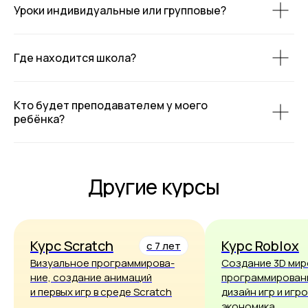
Уроки индивидуальные или групповые?
Где находится школа?
Кто будет преподавателем у моего
ребёнка?
Другие курсы
Курс Scratch
Курс Roblox
с 7 лет
Визуальное программирова­
Создание 3D мир
ние, создание анимаций
программировани
и первых игр в среде Scratch
дизайн игр и игр
экономика