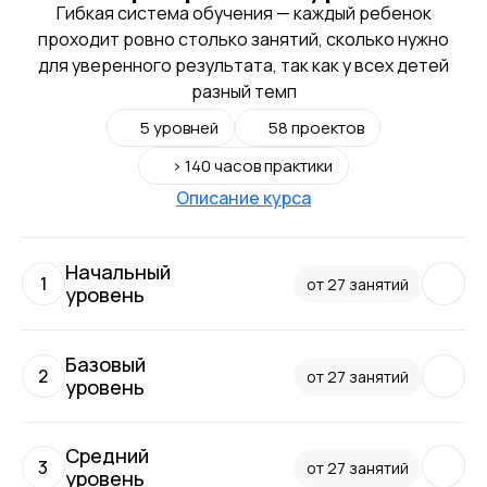
Гибкая система обучения — каждый ребенок
проходит ровно столько занятий, сколько нужно
для уверенного результата, так как у всех детей
разный темп
5 уровней
58 проектов
> 140 часов практики
Описание курса
Начальный
1
от 27 занятий
уровень
На начальном уровне ребёнок:
Базовый
2
от 27 занятий
Узнает структуру веб-страницы, основные теги
уровень
html и css‑свойств;
Освоит работу со списками, таблицами,
На базовом уровне ребёнок:
с основами блочной вёрстки и фонами;
Средний
3
от 27 занятий
Разработает простые сайты с использованием
Научится работать с макетами в графическом
уровень