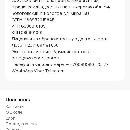
ООО «Онлайн‑школа программирования»,
Юридический адрес: 171 080, Тверская обл., р‑н.
Бологовский, г. Бологое, ул. Мира, 60
ОГРН 1186952015645
ИНН 6908018109
КПП 690801001
Лицензия на образовательную деятельность —
Л035−1 257−69/191 630
Электронная почта Администратора —
hello@hwschool.online
Телефон и мессенджеры — +7(958)580−25−77
WhatsApp Viber Telegram
Полезное:
Контакты
О школе
Блог
Преподаватели
Отзывы