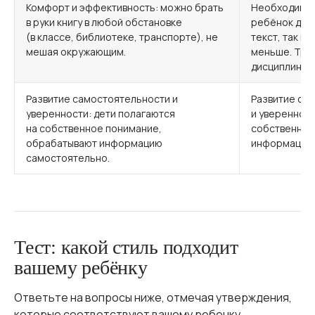
Комфорт и эффективность: можно брать
Необходимос
в руки книгу в любой обстановке
ребёнок дол
(в классе, библиотеке, транспорте), не
текст, так к
мешая окружающим.
меньше. Тре
дисциплины.
Развитие самостоятельности и
Развитие са
уверенности: дети полагаются
и уверенност
на собственное понимание,
собственное
обрабатывают информацию
информацию 
самостоятельно.
Тест: какой стиль подходит
вашему ребёнку
Ответьте на вопросы ниже, отмечая утверждения,
которые соответствуют вашему ребенку.