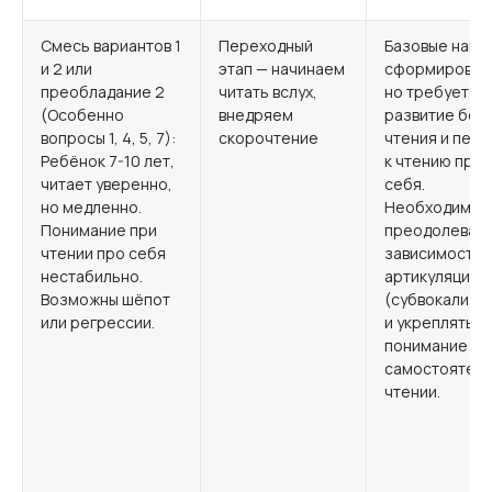
Смесь вариантов 1
Переходный
Базовые навы
и 2 или
этап — начинаем
сформирован
преобладание 2
читать вслух,
но требуется
(Особенно
внедряем
развитие бег
вопросы 1, 4, 5, 7):
скорочтение
чтения и пер
Ребёнок 7-10 лет,
к чтению про
читает уверенно,
себя.
но медленно.
Необходимо
Понимание при
преодолеват
чтении про себя
зависимость 
нестабильно.
артикуляции
Возможны шёпот
(субвокализа
или регрессии.
и укреплять
понимание пр
самостоятел
чтении.