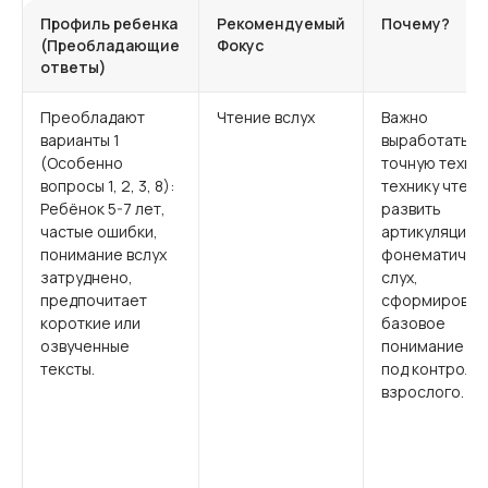
Профиль ребенка
Рекомендуемый
Почему?
(Преобладающие
Фокус
ответы)
Преобладают
Чтение вслух
Важно
варианты 1
выработать
(Особенно
точную техни
вопросы 1, 2, 3, 8):
технику чтени
Ребёнок 5-7 лет,
развить
частые ошибки,
артикуляцию,
понимание вслух
фонематичес
затруднено,
слух,
предпочитает
сформироват
короткие или
базовое
озвученные
понимание те
тексты.
под контроле
взрослого.