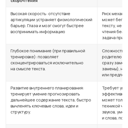
скорочтения
Высокая скорость: отсутствие
Риск механи
артикуляции устраняет физиологический
может бегло
барьер. Глаза и мозг смогут быстрее
тексту, не в
воспринимать информацию
чтения без п
задача при т
Глубокое понимание (при правильной
Сложность в
тренировке): позволяет
родителю ил
сконцентрироваться исключительно
сразу замети
на смысле текста.
замены), не
или предлож
Развитие внутреннего планирования:
Требует уве
тренирует умение прогнозировать
эффективно 
дальнейшее содержание текста, быстро
может тольк
вычленять ключевые слова, идеи и
техникой чте
структуру.
звуков, умен
и слова, пон