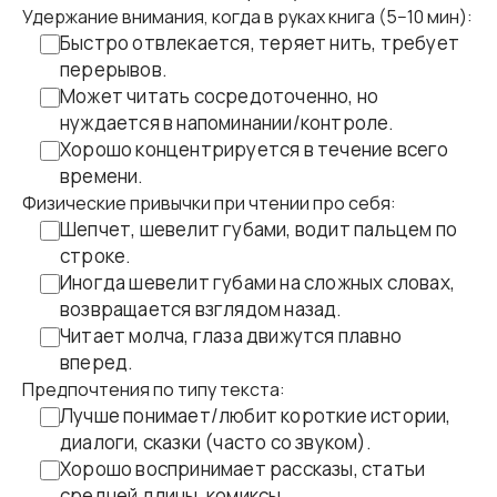
Удержание внимания, когда в руках книга (5−10 мин):
Быстро отвлекается, теряет нить, требует
перерывов.
Может читать сосредоточенно, но
нуждается в напоминании/контроле.
Хорошо концентрируется в течение всего
времени.
Физические привычки при чтении про себя:
Шепчет, шевелит губами, водит пальцем по
строке.
Иногда шевелит губами на сложных словах,
возвращается взглядом назад.
Читает молча, глаза движутся плавно
вперед.
Предпочтения по типу текста:
Лучше понимает/любит короткие истории,
диалоги, сказки (часто со звуком).
Хорошо воспринимает рассказы, статьи
средней длины, комиксы.