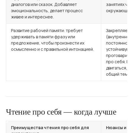
диалогов или сказок. Добавляет
занятиях чт
эмоциональность, делает процесс
окружающим 
живее и интереснее.
Развитие рабочей памяти: требует
Закрепляет 
удерживать в памяти фразу или
(внутреннее
предложение, чтобы произнести их
постоянное ч
осмысленно и с правильной интонацией.
устойчивую 
проговариват
про себя. Пр
двигаться, и
общий темп.
Чтение про себя — когда лучше
Преимущества чтения про себя для
Нюансы и п