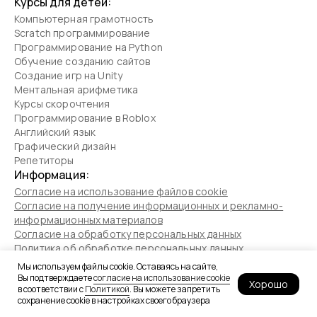
Курсы для детей:
Компьютерная грамотность
Scratch программирование
Программирование на Python
Обучение созданию сайтов
Создание игр на Unity
Ментальная арифметика
Курсы скорочтения
Программирование в Roblox
Английский язык
Графический дизайн
Репетиторы
Информация:
Согласие на использование файлов cookie
Согласие на получение информационных и рекламно-
информационных материалов
Согласие на обработку персональных данных
Политика об обработке персональных данных
Договор-оферта
Мы используем файлы cookie. Оставаясь на сайте,
Контакты:
Вы подтверждаете
согласие на использование cookie
Хорошо
в соответствии с
Политикой
. Вы можете запретить
+358 753-263711
сохранение cookie в настройках своего браузера
Telegram Bot