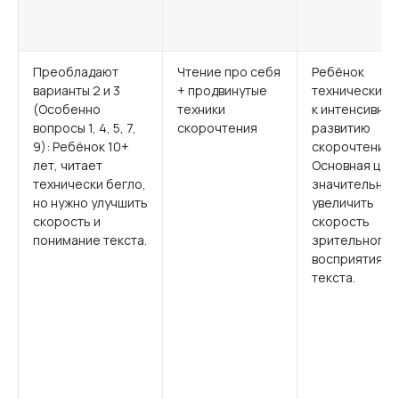
Преобладают
Чтение про себя
Ребёнок
варианты 2 и 3
+ продвинутые
технически го
(Особенно
техники
к интенсивно
вопросы 1, 4, 5, 7,
скорочтения
развитию
9): Ребёнок 10+
скорочтения.
лет, читает
Основная цел
технически бегло,
значительно
но нужно улучшить
увеличить
скорость и
скорость
понимание текста.
зрительного
восприятия
текста.