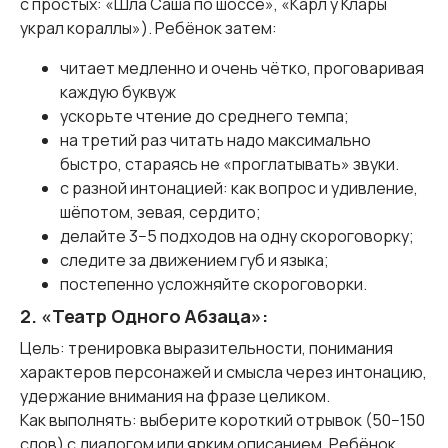
с простых: «Шла Саша по шоссе», «Карл у Клары
украл кораллы»). Ребёнок затем:
читает медленно и очень чётко, проговаривая
каждую буквуж
ускорьте чтение до среднего темпа;
на третий раз читать надо максимально
быстро, стараясь не «проглатывать» звуки.
с разной интонацией: как вопрос и удивление,
шёпотом, зевая, сердито;
делайте 3−5 подходов на одну скороговорку;
следите за движением губ и языка;
постепенно усложняйте скороговорки.
2. «Театр Одного Абзаца»:
Цель: тренировка выразительности, понимания
характеров персонажей и смысла через интонацию,
удержание внимания на фразе целиком.
Как выполнять: выберите короткий отрывок (50−150
слов) с диалогом или ярким описанием. Ребёнок