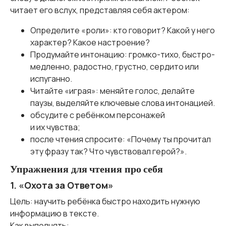
читает его вслух, представляя себя актером:
Определите «роли»: кто говорит? Какой у него
характер? Какое настроение?
Продумайте интонацию: громко-тихо, быстро-
медленно, радостно, грустно, сердито или
испуганно.
Читайте «играя»: меняйте голос, делайте
паузы, выделяйте ключевые слова интонацией.
обсудите с ребёнком персонажей
и их чувства;
после чтения спросите: «Почему ты прочитал
эту фразу так? Что чувствовал герой?».
Упражнения для чтения про себя
1. «Охота за Ответом»
Цель: научить ребёнка быстро находить нужную
информацию в тексте.
Как выполнять: