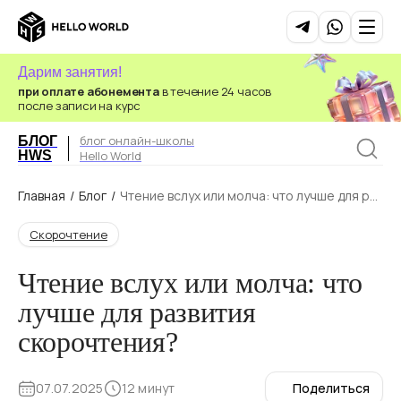
Дарим занятия!
при оплате абонемента
в течение 24 часов
после записи на курс
блог онлайн-школы
БЛОГ
HWS
Hello World
Главная
/
Блог
/
Чтение вслух или молча: что лучше для ра
звития скорочтения?
Скорочтение
Чтение вслух или молча: что
лучше для развития
скорочтения?
07.07.2025
12 минут
Поделиться