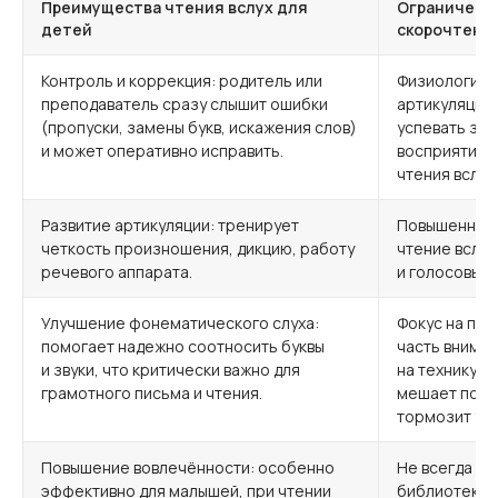
Преимущества чтения вслух для
Ограничения
детей
скорочтени
Контроль и коррекция: родитель или
Физиологиче
преподаватель сразу слышит ошибки
артикуляция
(пропуски, замены букв, искажения слов)
успевать за
и может оперативно исправить.
восприятия г
чтения вслух
Развитие артикуляции: тренирует
Повышенная 
четкость произношения, дикцию, работу
чтение вслух
речевого аппарата.
и голосовые 
Улучшение фонематического слуха:
Фокус на пр
помогает надежно соотносить буквы
часть вниман
и звуки, что критически важно для
на технику о
грамотного письма и чтения.
мешает полн
тормозит ус
Повышение вовлечённости: особенно
Не всегда уд
эффективно для малышей, при чтении
библиотеки 