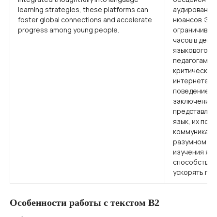
learning strategies, these platforms can
аудирования 
foster global connections and accelerate
нюансов. Эк
progress among young people.
ограничивать
часов в день
языкового пр
педагогам с
критическое
интернете и 
поведение в 
заключение,
представляю
язык, их пот
коммуникатив
разумном ис
изучения язы
способствов
ускорять пр
Особенности работы с текстом B2