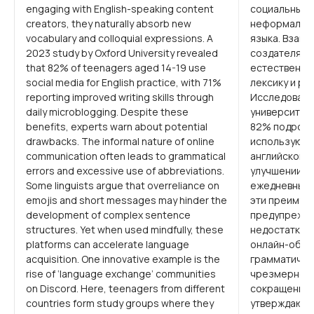
engaging with English-speaking content
социальные 
creators, they naturally absorb new
неформальна
vocabulary and colloquial expressions. A
языка. Взаим
2023 study by Oxford University revealed
создателями 
that 82% of teenagers aged 14-19 use
естественны
social media for English practice, with 71%
лексику и ра
reporting improved writing skills through
Исследовани
daily microblogging. Despite these
университета
benefits, experts warn about potential
82% подростк
drawbacks. The informal nature of online
используют с
communication often leads to grammatical
английского,
errors and excessive use of abbreviations.
улучшении н
Some linguists argue that overreliance on
ежедневным 
emojis and short messages may hinder the
эти преимущ
development of complex sentence
предупрежда
structures. Yet when used mindfully, these
недостатках
platforms can accelerate language
онлайн-обще
acquisition. One innovative example is the
грамматичес
rise of ‘language exchange’ communities
чрезмерном
on Discord. Here, teenagers from different
сокращений.
countries form study groups where they
утверждают,