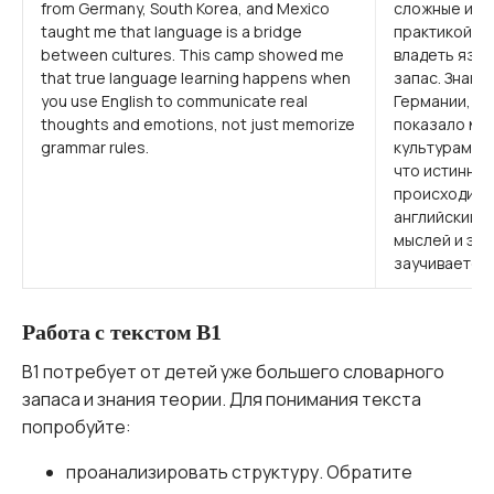
from Germany, South Korea, and Mexico
сложные иде
taught me that language is a bridge
практикой я 
between cultures. This camp showed me
владеть язы
that true language learning happens when
запас. Знако
you use English to communicate real
Германии, Ю
thoughts and emotions, not just memorize
показало мне
grammar rules.
культурами. 
что истинное
происходит, 
английский 
мыслей и эмо
заучиваете 
Работа с текстом B1
B1 потребует от детей уже большего словарного
запаса и знания теории. Для понимания текста
попробуйте:
проанализировать структуру. Обратите