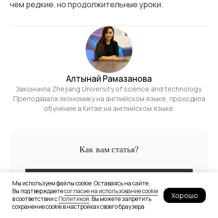
чем редкие, но продолжительные уроки.
Алтынай Рамазанова
Закончила Zhejiang University of science and technology.
Преподавала экономику на английском языке, проходила
обучение в Китае на английском языке.
Как вам статья?
Что-то пошло не так и голосование может работать
Мы используем файлы cookie. Оставаясь на сайте,
Вы подтверждаете
некорректно. Пожалуйста, проверьте соединение с
согласие на использование cookie
Хорошо
в соответствии с
Политикой
. Вы можете запретить
интернетом или обратитесь к владельцу сайта.
сохранение cookie в настройках своего браузера