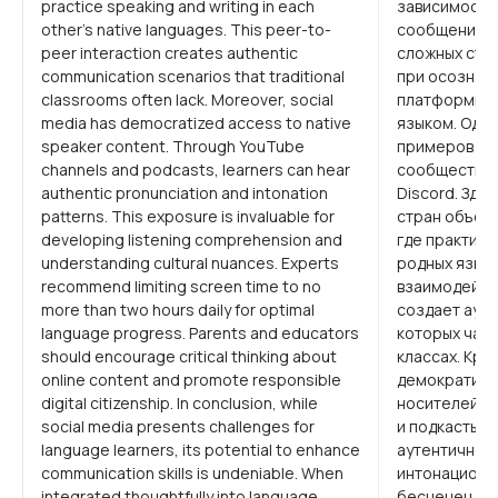
practice speaking and writing in each
зависимость 
other's native languages. This peer-to-
сообщений м
peer interaction creates authentic
сложных стр
communication scenarios that traditional
при осознан
classrooms often lack. Moreover, social
платформы м
media has democratized access to native
языком. Одн
speaker content. Through YouTube
примеров яв
channels and podcasts, learners can hear
сообществ «
authentic pronunciation and intonation
Discord. Зде
patterns. This exposure is invaluable for
стран объеди
developing listening comprehension and
где практику
understanding cultural nuances. Experts
родных языка
recommend limiting screen time to no
взаимодейст
more than two hours daily for optimal
создает аут
language progress. Parents and educators
которых част
should encourage critical thinking about
классах. Кро
online content and promote responsible
демократизир
digital citizenship. In conclusion, while
носителей я
social media presents challenges for
и подкасты у
language learners, its potential to enhance
аутентичное
communication skills is undeniable. When
интонационны
integrated thoughtfully into language
бесценен для