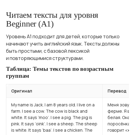
Читаем тексты для уровня
Beginner (А1)
Уровень А1 подходит для детей, которые только
начинают учить английский язык. Тексты должны
быть простыми, с базовой лексикой
и повторяющимися структурами.
Таблица: Темы текстов по возрастным
группам
Оригинал
Перевод
My name is Jack. I am 8 years old. I live on a
Меня зовут Д
farm. I see a cow. The cow is black and
ферме. Я виж
white. It says ‘moo’. I see a pig. The pig is
белая. Она г
pink. It says ‘oink’. I see a sheep. The sheep
поросёнка. 
is white. It says ‘baa’. I see a chicken. The
говорит «хрю»