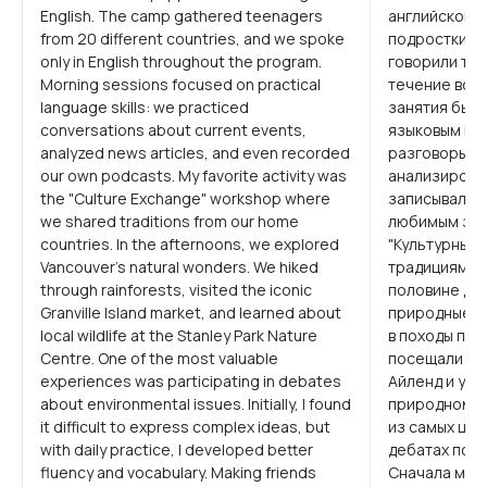
English. The camp gathered teenagers
английского.
from 20 different countries, and we spoke
подростки из
only in English throughout the program.
говорили тол
Morning sessions focused on practical
течение все
language skills: we practiced
занятия был
conversations about current events,
языковым нав
analyzed news articles, and even recorded
разговоры о 
our own podcasts. My favorite activity was
анализировал
the "Culture Exchange" workshop where
записывали 
we shared traditions from our home
любимым зан
countries. In the afternoons, we explored
"Культурный 
Vancouver's natural wonders. We hiked
традициями и
through rainforests, visited the iconic
половине дн
Granville Island market, and learned about
природные чу
local wildlife at the Stanley Park Nature
в походы по 
Centre. One of the most valuable
посещали зн
experiences was participating in debates
Айленд и узн
about environmental issues. Initially, I found
природном ц
it difficult to express complex ideas, but
из самых цен
with daily practice, I developed better
дебатах по 
fluency and vocabulary. Making friends
Сначала мне