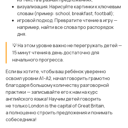
визуализация. Нарисуйте картинки к ключевым
словам (пример: school, breakfast, football);
игровой подход. Превратите чтение в игру —
например, найти все слова про распорядок
дня.
💡 На этом уровне важно не перегружать детей —
15 минут чтения в день достаточно для
начального прогресса.
Если вы хотите, чтобы ваш ребёнок уверенно
освоил уровни A1-A2, начал говорить грамотно
благодаря большому количеству разговорной
практики — записывайте его к нам на курс
английского языка! Научим детей говорить
не только London is the capital of Great Britain,
а полноценно строить предложения и понимать
собеседника!