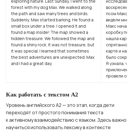
exploring nature. Last Sunday, I went to the
исследовать
forest with my dog Max. We walked along
воскресенье 
the path and saw many trees and birds.
псом Максом.
Suddenly, Max started barking. He found a
видели много
small box under a tree. I opened it and
Макс начал л
found a map inside! The map showed a
коробку под 
hidden treasure. We followed the map and
нашла карту 
found a shiny rock. It was not treasure, but
спрятанное 
it was special. I learned that sometimes
карте и нашл
the best adventures are unexpected. Max
было сокров
and I had a great day.
Я узнала, чт
приключения
провели отли
Как работать с текстом A2
Уровень английского A2 — это этап, когда дети
переходят от простого понимания текста
к активному взаимодействию с языком. Здесь важно
научиться использовать лексику в контексте