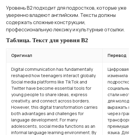
Уровень B2 подходит для подростков, которые уже
уверенно владеют английским. Тексты должны
содержать сложные конструкции,
профессиональную лексику и культурные отсылки.
Таблица. Текст для уровня B2
Оригинал
Перевод
Digital communication has fundamentally
Цифровая ко
reshaped how teenagers interact globally.
изменила сп
Social media platforms like TikTok and
подростков 
Twitter have become essential tools for
социальных с
young people to share ideas, express
стали неотъ
creativity, and connect across borders.
для молодежи
However, this digital transformation carries
выражать кр
both advantages and challenges for
через границ
language development. For many
трансформац
adolescents, social media functions as an
преимущества
informal language learning environment. By
языка. Для м