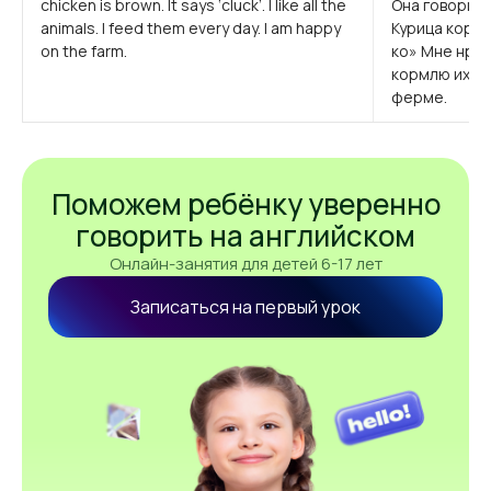
chicken is brown. It says ‘cluck’. I like all the
Она говорит «
animals. I feed them every day. I am happy
Курица корич
on the farm.
ко» Мне нрав
кормлю их ка
ферме.
Поможем ребёнку уверенно
говорить на английском
Онлайн-занятия для детей 6-17 лет
Записаться на первый урок