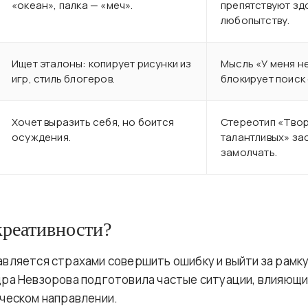
«океан», палка — «меч».
препятствуют з
любопытству.
Ищет эталоны: копирует рисунки из
Мысль «У меня не
игр, стиль блогеров.
блокирует поиск 
Хочет выразить себя, но боится
Стереотип «Твор
осуждения.
талантливых» за
замолчать.
креативности?
вляется страхами совершить ошибку и выйти за рамк
ра Невзорова подготовила частые ситуации, влияющи
ческом направлении.