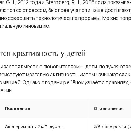
ger, G. J., 2012 года и Sternberg, R. J., 2006 года показы
яются со стрессом, быстрее учатся и чаще достигают 
дно совершить технологические прорывы. Можно попр
циальную инновацию.
тся креативность у детей
ивается вместе с любопытством — дети, получая отв
адействуют мозговую активность. Затем начинаются э
рмацией. Однако с годами ребёнок узнаёт о правилах
ении.
Поведение
Ограничения
Эксперименты 24/7: лужа —
Жёсткие рамки («