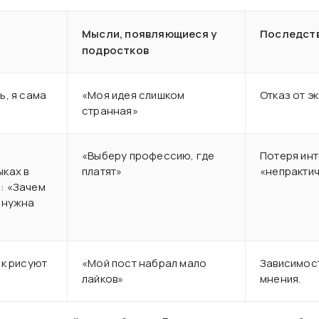
Мысли, появляющиеся у
Последст
подростков
ь, я сама
«Моя идея слишком
Отказ от э
странная»
«Выберу профессию, где
Потеря инт
ыках в
платят»
«непрактич
: «Зачем
и нужна
ак рисуют
«Мой пост набрал мало
Зависимос
лайков»
мнения.