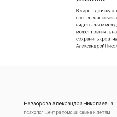
В мире, где искус
постепенно исчеза
видеть связи межд
может повлиять на
сохранить креатив
Александрой Нико
Невзорова Александра Николаевна
психолог Центра помощи семье и детям