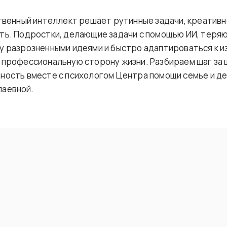
ственный интеллект решает рутинные задачи, креатив
ть. Подростки, делающие задачи с помощью ИИ, теря
у разрозненными идеями и быстро адаптироваться к и
 профессиональную сторону жизни. Разбираем шаг за ш
ность вместе с психологом Центра помощи семье и д
лаевной.