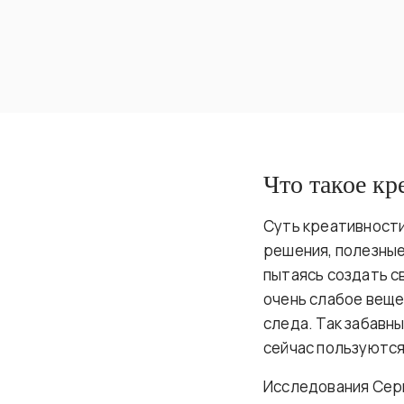
Что такое кр
Суть креативности
решения, полезные
пытаясь создать с
очень слабое веще
следа. Так забавны
сейчас пользуются 
Исследования Серик