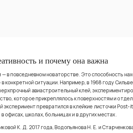
еативность и почему она важна
 — в повседневном новаторстве. Это способность на
 в конкретной ситуации. Например, в 1968 году Сильв
верхпрочный авиастроительный клей, экспериментиро
ство, которое прикреплялось к поверхностям и отдел
й эксперимент превратился в клейкие листочки Post-i
в офисах, школах, больницах и в других местах.
овой К. Д. 2017 года, Водопьянова Н. Е. и Старченкова 