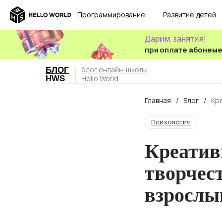
Программирование
Развитие детей
Дарим занятия!
при оплате абонем
блог онлайн-школы
БЛОГ
HWS
Hello World
Главная
/
Блог
/
Кр
ми
Психология
Креатив
творчест
взрослы