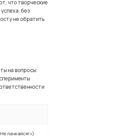
вают, что творческие
успеха: без
осту не обратить
еты на вопросы
ксперименты
, ответственности
Не пачкайся!»)