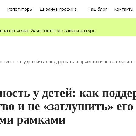
Репетиторы
Дизайн и графика
Наш блог
Контакты
ента
в течение 24 часов после записи на курс
еативность у детей: как поддержать творчество и не «заглушить
ность у детей: как подд
во и не «заглушить» его
ми рамками