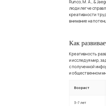
Runco, M. A., & Jae
люди легче справл
креативности тру
внимание на потен
Как развивае
Креативность разв
и исследуя мир, з
с полученной инфо
и общественном мн
Возраст
3–7 лет