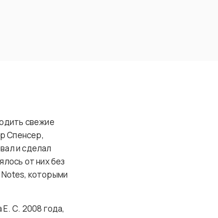
ходить свежие
ер Спенсер,
вал и сделал
ялось от них без
t Notes, которыми
Е. С. 2008 года,