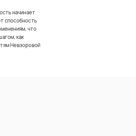
ность начинает
ют способность
зменениям, что
агом, как
етям Невзоровой