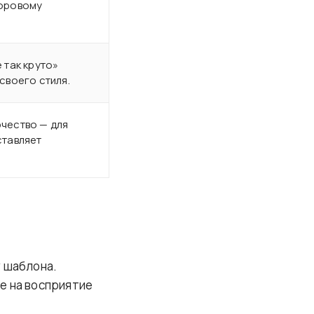
доровому
 так круто»
своего стиля.
чество — для
ставляет
у шаблона.
е на восприятие