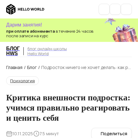
Дарим занятия!
при оплате абонемента
в течение 24 часов
после записи на курс
БЛОГ
блог онлайн-школы
HWS
Hello World
Главная
/
Блог
/
Подросток ничего не хочет делать: как ро
дителям помочь ребёнку?
Психология
Критика внешности подростка:
учимся правильно реагировать
и ценить себя
10.11.2025
7.5 минут
Поделиться