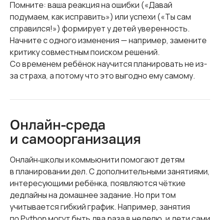
Помните: ваша реакция на ошибки («Давай
подумаем, как исправить») или успехи («Ты сам
справился!») формирует у детей уверенность.
Начните с одного изменения — например, замените
критику совместным поиском решений.
Со временем ребёнок научится планировать не из-
за страха, а потому что это выгодно ему самому.
Онлайн‑среда
и самоорганизация
Онлайн‑школы и коммьюнити помогают детям
в планировании дел. С дополнительными занятиями,
интересующими ребёнка, появляются чёткие
дедлайны на домашнее задание. Но при том
учитывается гибкий график. Например, занятия
по Python могут быть два раза в неделю, и дети сами