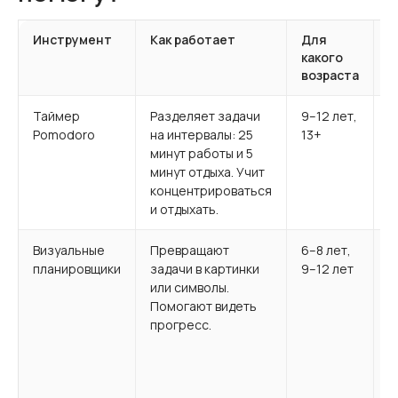
Инструмент
Как работает
Для
П
какого
и
возраста
Таймер
Разделяет задачи
9–12 лет,
Д
Pomodoro
на интервалы: 25
13+
«
минут работы и 5
у
минут отдыха. Учит
п
концентрироваться
и отдыхать.
Визуальные
Превращают
6–8 лет,
«
планировщики
задачи в картинки
9–12 лет
з
или символы.
с
Помогают видеть
д
прогресс.
л
з
в
д