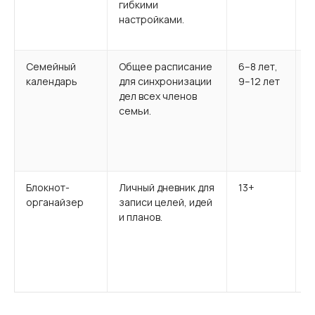
гибкими
з
настройками.
д
п
Семейный
Общее расписание
6–8 лет,
G
календарь
для синхронизации
9–12 лет
к
дел всех членов
ц
семьи.
м
—
—
о
Блокнот-
Личный дневник для
13+
Е
органайзер
записи целей, идей
р
и планов.
«
н
«
з
д