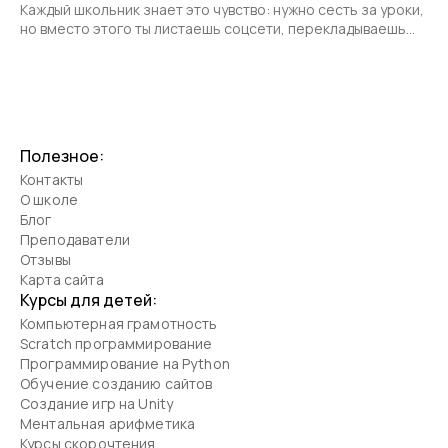
Каждый школьник знает это чувство: нужно сесть за уроки,
но вместо этого ты листаешь соцсети, перекладываешь
учебники с места на место или вдруг решаешь, что срочно
нужно навести порядок в шкафу.
Полезное:
Контакты
О школе
Блог
Преподаватели
Отзывы
Карта сайта
Курсы для детей:
Компьютерная грамотность
Scratch программирование
Программирование на Python
Обучение созданию сайтов
Создание игр на Unity
Ментальная арифметика
Курсы скорочтения