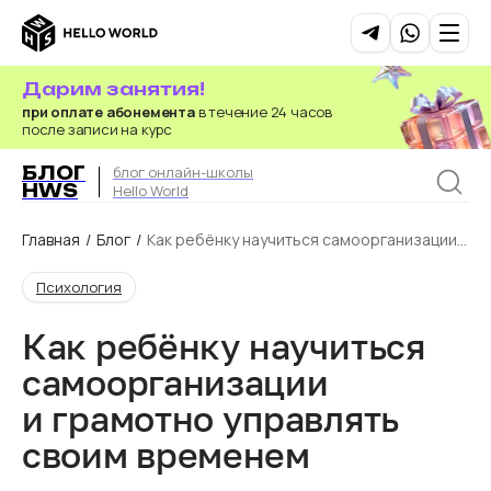
Дарим занятия!
при оплате абонемента
в течение 24 часов
после записи на курс
БЛОГ
блог онлайн-школы
HWS
Hello World
Главная
/
Блог
/
Как ребёнку научиться самоорганизации и
грамотно управлять своим временем
Психология
Как ребёнку научиться
самоорганизации
и грамотно управлять
своим временем