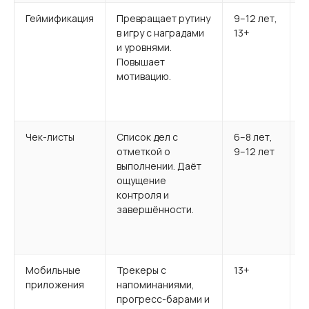
Геймификация
Превращает рутину
9–12 лет,
П
в игру с наградами
13+
H
и уровнями.
з
Повышает
д
мотивацию.
п
и
п
Чек-листы
Список дел с
6–8 лет,
У
отметкой о
9–12 лет
р
выполнении. Даёт
«
ощущение
з
контроля и
«
завершённости.
р
«
ф
Мобильные
Трекеры с
13+
N
приложения
напоминаниями,
п
прогресс-барами и
д