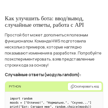
Как улучшить бота: ввод/вывод,
случайные ответы, работа с API
Простой бот может дополниться полезным
функционалом. Команда HWS подготовила
несколько примеров, которые наглядно
показывают изменения в разработке. Попробуйте
поэкспериментировать, взяв представленные
строки кода за основу!
Случайные ответы (модуль random):
PYTHON
Скопировать код
import random

moods = ["Отлично!", "Нормально.", "Скучно..."]  

print("Бот: Сегодня мне", random.choice(moods))