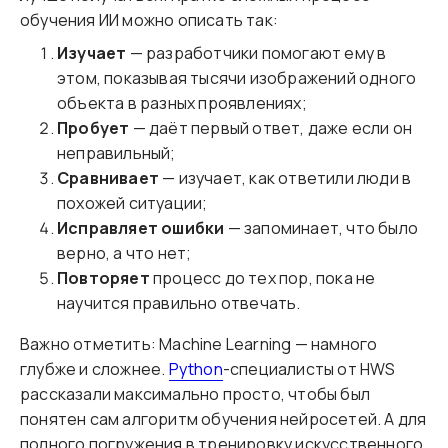
обучения ИИ можно описать так:
Изучает
— разработчики помогают ему в
этом, показывая тысячи изображений одного
объекта в разных проявлениях;
Пробует
— даёт первый ответ, даже если он
неправильный;
Сравнивает
— изучает, как ответили люди в
похожей ситуации;
Исправляет ошибки
— запоминает, что было
верно, а что нет;
Повторяет
процесс до тех пор, пока не
научится правильно отвечать.
Важно отметить: Machine Learning — намного
глубже и сложнее.
Python
-специалисты от HWS
рассказали максимально просто, чтобы был
понятен сам алгоритм обучения нейросетей. А для
полного погружения в тренировку искусственного