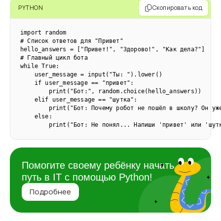
PYTHON
Скопировать код
import random  

# Список ответов для "Привет"  

hello_answers = ["Привет!", "Здорово!", "Как дела?"]  

# Главный цикл бота  

while True:  

    user_message = input("Ты: ").lower()  

    if user_message == "привет":  

        print("Бот:", random.choice(hello_answers))  

    elif user_message == "шутка":  

        print("Бот: Почему робот не пошёл в школу? Он уже
    else:  

        print("Бот: Не понял... Напиши 'привет' или 'шут
Помогите своему ребёнку начать
путь в IT с помощью Python!
Подробнее