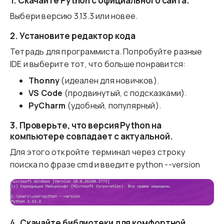
1. Скачайте Python с официального сайта.
Выбери версию 3.13.3 или новее.
2. Установите редактор кода
Тетрадь для программиста. Попробуйте разные
IDE и выберите тот, что больше понравится:
Thonny
(идеален для новичков).
VS Code
(продвинутый, с подсказками).
PyCharm
(удобный, популярный).
3. Проверьте, что версия Python на
компьютере совпадает с актуальной.
Для этого откройте терминал через строку
поиска по фразе cmd и введите python --version
4. Скачайте библиотеки для комфортной