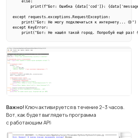
    else:

        print(f"Бот: Ошибка {data['cod']}: {data['message
except requests.exceptions.RequestException:

    print("Бот: Не могу подключиться к интернету... 😢")

except KeyError:

    print("Бот: Не нашёл такой город. Попробуй ещё раз! 
Важно!
Ключ активируется в течение 2−3 часов.
Вот, как будет выглядеть программа
с работающим API: