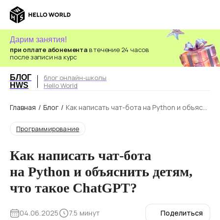
Дарим занятия!
при оплате абонемента
в течение 24 часов
после записи на курс
БЛОГ
блог онлайн-школы
HWS
Hello World
Главная
/
Блог
/
Как написать чат-бота на Python и объясн
ить детям, что такое ChatGPT?
Программирование
Как написать чат-бота
на Python и объяснить детям,
что такое ChatGPT?
04.06.2025
7.5 минут
Поделиться