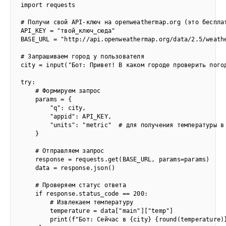
import requests

# Получи свой API-ключ на openweathermap.org (это бесплат
API_KEY = "твой_ключ_сюда"

BASE_URL = "http://api.openweathermap.org/data/2.5/weathe
# Запрашиваем город у пользователя

city = input("Бот: Привет! В каком городе проверить погод
try:

    # Формируем запрос

    params = {

        "q": city,

        "appid": API_KEY,

        "units": "metric"  # для получения температуры в 
    }

    # Отправляем запрос

    response = requests.get(BASE_URL, params=params)

    data = response.json()

    # Проверяем статус ответа

    if response.status_code == 200:

        # Извлекаем температуру

        temperature = data["main"]["temp"]

        print(f"Бот: Сейчас в {city} {round(temperature)}°