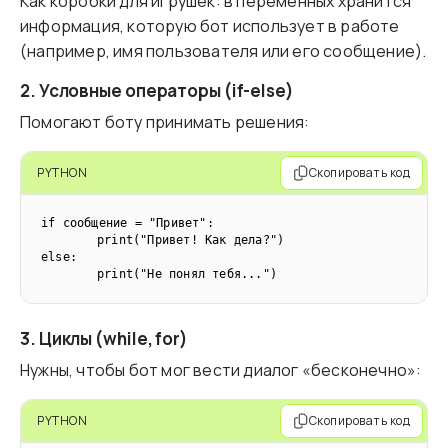
Как коробки для игрушек: в переменных хранится
информация, которую бот использует в работе
(например, имя пользователя или его сообщение).
2. Условные операторы (if-else)
Помогают боту принимать решения:
PYTHON
Скопировать код
if сообщение = "Привет":  

 	print("Привет! Как дела?")  

else:  

	print("Не понял тебя...")
3. Циклы (while, for)
Нужны, чтобы бот мог вести диалог «бесконечно»:
PYTHON
Скопировать код