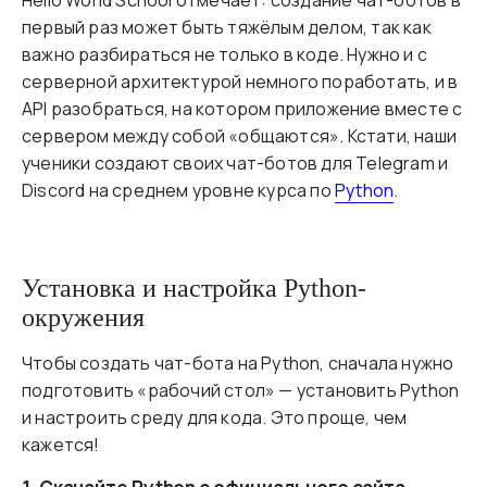
Hello World School отмечает: создание чат-ботов в
первый раз может быть тяжёлым делом, так как
важно разбираться не только в коде. Нужно и с
серверной архитектурой немного поработать, и в
API разобраться, на котором приложение вместе с
сервером между собой «общаются». Кстати, наши
ученики создают своих чат-ботов для Telegram и
Discord на среднем уровне курса по
Python
.
Установка и настройка Python-
окружения
Чтобы создать чат-бота на Python, сначала нужно
подготовить «рабочий стол» — установить Python
и настроить среду для кода. Это проще, чем
кажется!