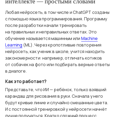
интеллекте — простыми словами
Любая нейросеть, в том числе и ChatGPT созданы
с помощью языка программирования. Программу
после разработки начали тренировать
на правильных и неправильных ответах. Это
обучение называется машинным или
Machine
Learning
(ML). Через кропотливые повторения
нейросеть, как ученик в школе, учится находить
закономерности: например, отличать котиков
от собачек на фото или подбирать верные ответы
в диалоге.
Как это работает?
Представьте, что ИИ — ребёнок, только взявший
карандаш для рисования в руки. Сначала у него
будут кривые линие и случайно смешанные цвета.
И с постоянной тренировкой у нейросети начнёт
лучше получаться. Кратко сложный процесс