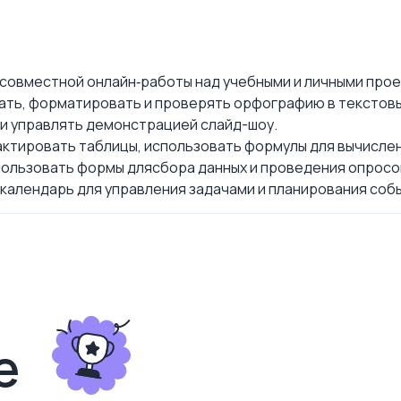
 совместной онлайн‑работы над учебными и личными прое
сать, форматировать и проверять орфографию в текстовы
и управлять демонстрацией слайд-шоу.
актировать таблицы, использовать формулы для вычислени
пользовать формы длясбора данных и проведения опросо
календарь для управления задачами и планирования соб
е