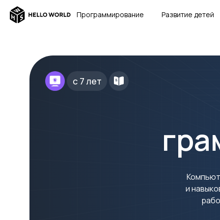
Программирование
Развитие детей
с 7 лет
гра
Компьют
и навыко
рабо