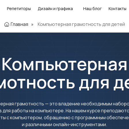
Репетиторы
Дизайн и графика
Наш блог
Контакты
Главная
»
Компьютерная грамотность для детей
Компьютерная
мотность для д
ерная грамотность — это владение необходимым наборо
в для работы на компьютере. На нашем курсе преподают
ты с компьютером, обращению с программным обеспеч
и различными онлайн-инструментами.