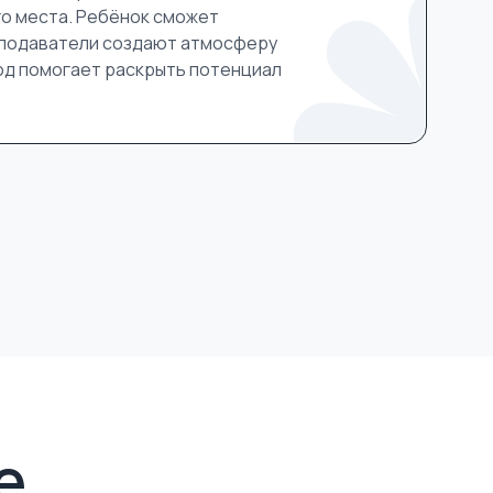
го места. Ребёнок сможет
еподаватели создают атмосферу
од помогает раскрыть потенциал
е