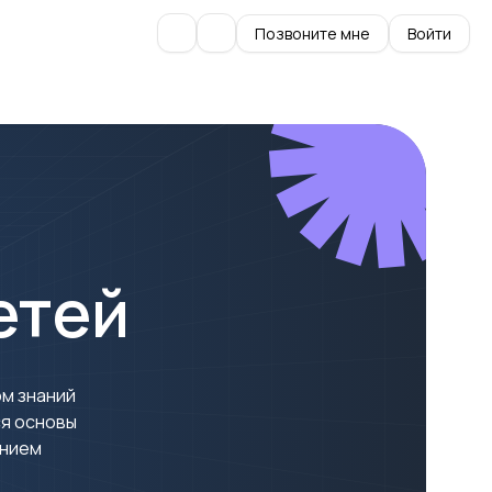
Позвоните мне
Войти
етей
м знаний
ся основы
ением