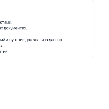
ктами.
х документах.
й и функции для анализа данных.
в.
ытий.