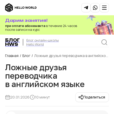
Дарим занятия!
при оплате абонемента
в течение 24 часов
после записи на курс
БЛОГ
блог онлайн-школы
HWS
Hello World
Главная
/
Блог
/
Ложные друзья переводчика в английском
языке
Ложные друзья
переводчика
в английском языке
20.01.2026
10 минут
Поделиться