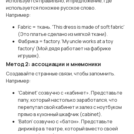
используется правильно, и предложение, где
используется похожее русское слово.
Например:
Fabric = ткань. 'This dress is made of soft fabric'
(Это платье сделано из мягкой ткани).
Фабрика = factory. 'My uncle works at a toy
factory' (Мой дядя работает на фабрике
игрушек).
Метод 2: ассоциации и мнемоники
Создавайте странные связи, чтобы запомнить.
Например:
'Cabinet' созвучно с «кабинет». Представьте
папу, который настолько заработался, что
перепутал свой кабинет и залез с ноутбуком
прямо в кухонный шкафчик (cabinet).
'Baton' созвучно с «батон». Представьте
дирижёра в театре, который вместо своей