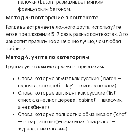
палочки (baton) размахивает мягким
французским батоном.
Метод 3: повторение в контексте
Когда вы встречаете ложного друга, используйте
его в предложении 5−7 раз в разных контекстах. Это
закрепит правильное значение лучше, чем любая
таблица.
Метод 4: учите по категориям
Группируйте ложные друзья по признакам:
Слова, которые звучат как русские ('baton' —
палочка, а не хлеб; 'clay' — глина, а не клей)
Слова, которые выглядят как русские ('list' —
список, а не лист дерева; 'cabinet' — шкафчик,
а не кабинет)
Слова, которые полностью обманывают ('chef'
— повар, а не шеф-начальник; 'magazine' —
журнал, а не магазин)