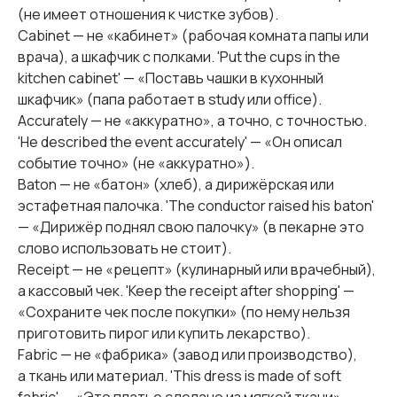
(не имеет отношения к чистке зубов).
Cabinet — не «кабинет» (рабочая комната папы или
врача), а шкафчик с полками. 'Put the cups in the
kitchen cabinet' — «Поставь чашки в кухонный
шкафчик» (папа работает в study или office).
Accurately — не «аккуратно», а точно, с точностью.
'He described the event accurately' — «Он описал
событие точно» (не «аккуратно»).
Baton — не «батон» (хлеб), а дирижёрская или
эстафетная палочка. 'The conductor raised his baton'
— «Дирижёр поднял свою палочку» (в пекарне это
слово использовать не стоит).
Receipt — не «рецепт» (кулинарный или врачебный),
а кассовый чек. 'Keep the receipt after shopping' —
«Сохраните чек после покупки» (по нему нельзя
приготовить пирог или купить лекарство).
Fabric — не «фабрика» (завод или производство),
а ткань или материал. 'This dress is made of soft