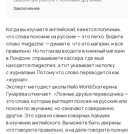
Заключение
Когда вы изучаете английский, кажется логичным,
что слова похожие на русские — это легко. Видите
слово 'magazine' — думаете, что это магазин, и всё
правильно. Но потом вы входите в книжный магазин
в Лондоне, спрашиваете кассира, где ещё
находятся magazines, а тот указывает на полку
с журналами. Потому что слово переводится как
«журнал».
Эксперт-методист школы Hello World Екатерина
Гунарёва отмечает: «Ложные друзья переводчика —
это слова, которые выглядят похоже на русские или
похожи по звучанию, но означают совершенно
другое. Это одна из самых коварных ловушек
в изучении английского. Вы можете быть уверены,
что говорите правильно, а на деле говорите полную