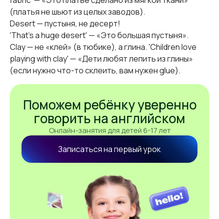
fabric' — «Это платье сделано из мягкой ткани»
(платья не шьют из целых заводов).
Desert — пустыня, не десерт!
'That's a huge desert' — «Это большая пустыня».
Clay — не «клей» (в тюбике), а глина. 'Children love
playing with clay' — «Дети любят лепить из глины»
(если нужно что-то склеить, вам нужен glue).
Поможем ребёнку уверенно
говорить на английском
Онлайн-занятия для детей 6-17 лет
Записаться на первый урок