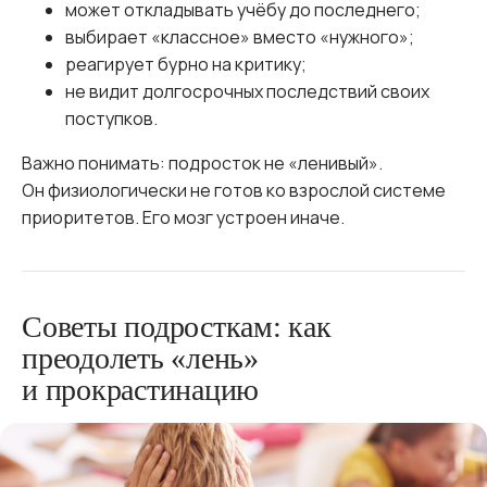
может откладывать учёбу до последнего;
выбирает «классное» вместо «нужного»;
реагирует бурно на критику;
не видит долгосрочных последствий своих
поступков.
Важно понимать: подросток не «ленивый».
Он физиологически не готов ко взрослой системе
приоритетов. Его мозг устроен иначе.
Советы подросткам: как
преодолеть «лень»
и прокрастинацию