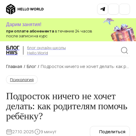
Дарим занятия!
при оплате абонемента
в течение 24 часов
после записи на курс
блог онлайн-школы
БЛОГ
HWS
Hello World
Главная
/
Блог
/
Подросток ничего не хочет делать: как ро
дителям помочь ребёнку?
Психология
Подросток ничего не хочет
делать: как родителям помочь
ребёнку?
27.10.2025
9 минут
Поделиться