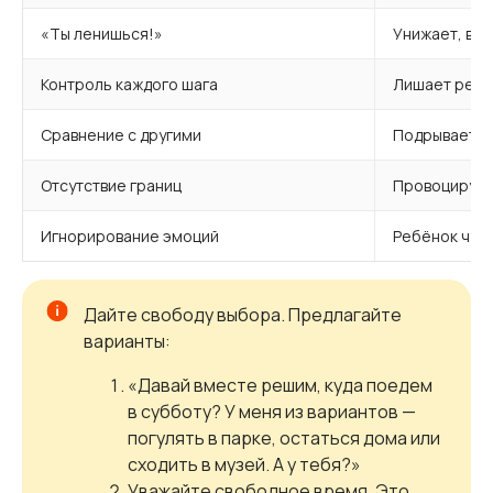
«Ты ленишься!»
Унижает, выз
Контроль каждого шага
Лишает ребё
Сравнение с другими
Подрывает с
Отсутствие границ
Провоцирует 
Игнорирование эмоций
Ребёнок чув
Дайте свободу выбора. Предлагайте
варианты:
«Давай вместе решим, куда поедем
в субботу? У меня из вариантов —
погулять в парке, остаться дома или
сходить в музей. А у тебя?»
Уважайте свободное время. Это