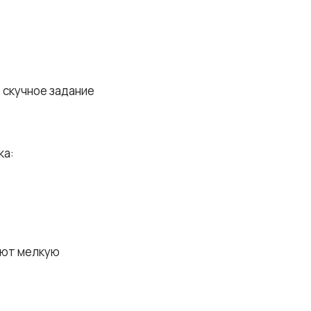
 скучное задание
ка:
шают мелкую