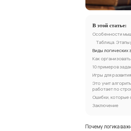
В этой статье:
Особенности мыш
Таблица. Этапы 
Виды логических 
Как организовать 
10 примеров зада
Игры для развити
Это учит алгорит
работает по стро
Ошибки, которые
Заключение
Почему логика важ