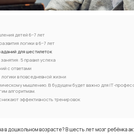
ления детей 6−7 лет
развития логики в 6−7 лет
заданий для шестилеток
занятия: 5 правил успеха
ний с ответами
я логики в повседневной жизни
мическому мышлению. В будущем будет важно для IT-професс
гим алгоритмам.
 снижают эффективность тренировок
на в дошкольном возрасте? В шесть лет мозг ребёнка 