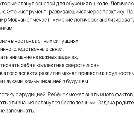
оторые станут основой для обучения в школе. Логичес
ык. Это инструмент, развивающийся через практику. П
ир Мовчан отмечает: «Умение логически анализирова
никам:
ния в нестандартных ситуациях;
инно-следственные связи;
ть внимание на важных задачах;
твовать себя в коллективе сверстников».
 этого аспекта развития может привести к трудностям
 науками, коммуникацией в будущем.
логику с эрудицией. Ребёнок может знать много фактов,
ать эти знания останутся бесполезными. Задача родите
не запоминать.