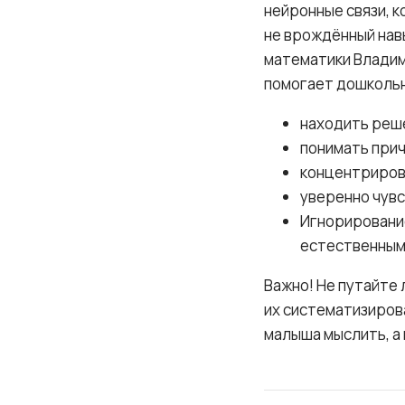
нейронные связи, к
не врождённый нав
математики Владим
помогает дошколь
находить реше
понимать прич
концентрирова
уверенно чувс
Игнорирование
естественными
Важно! Не путайте 
их систематизиров
малыша мыслить, а 