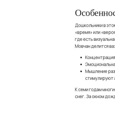
Особеннос
Дошкольники в это
«время» или «вероя
где есть визуальн
Мовчан делится ва
Концентрация 
Эмоциональна
Мышление разв
стимулируют 
К семи годам многи
снег. За окном дожд