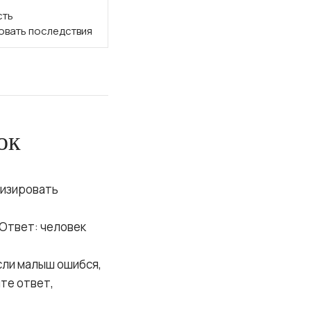
сть
овать последствия
ок
лизировать
(Ответ: человек
сли малыш ошибся,
те ответ,