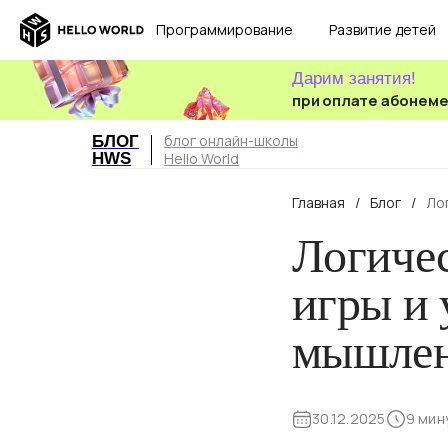
Программирование
Развитие детей
Дарим занятия!
при оплате абонем
блог онлайн-школы
БЛОГ
HWS
Hello World
Главная
/
Блог
/
Ло
Логичес
игры и 
мышле
30.12.2025
9 мин