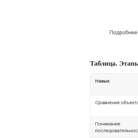
Помогите
учёбу!
Объясняем пр
Подробнее
Таблица. Этапы
Навык
Сравнение объект
Понимание
последовательнос