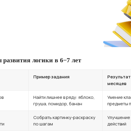
 ребёнку полюбить
остым языком сложные темы
 развития логики в 6−7 лет
Пример задания
Результат
месяцев
ов
Найти лишнее в ряду: яблоко,
Умение кл
груша, помидор, банан
предметы 
Собрать картинку-раскраску
Улучшение
ти
по шагам
действий