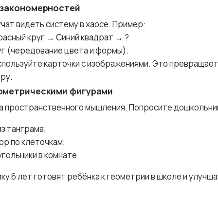
 закономерностей
чат видеть систему в хаосе. Пример:
расный круг → Синий квадрат → ?
уг (чередование цвета и формы).
спользуйте карточки с изображениями. Это превращает
ру.
еометрическими фигурами
а пространственного мышления. Попросите дошкольни
из танграма;
ор по клеточкам;
угольники в комнате.
ику 6 лет готовят ребёнка к геометрии в школе и улуч