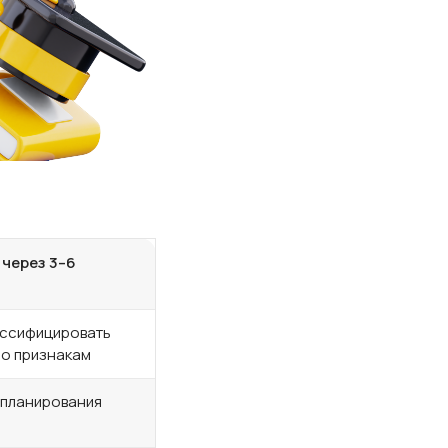
 через 3–6
ассифицировать
по признакам
 планирования