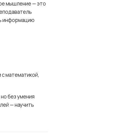
кое мышление — это
реподаватель
ть информацию
 с математикой,
 но без умения
лей — научить