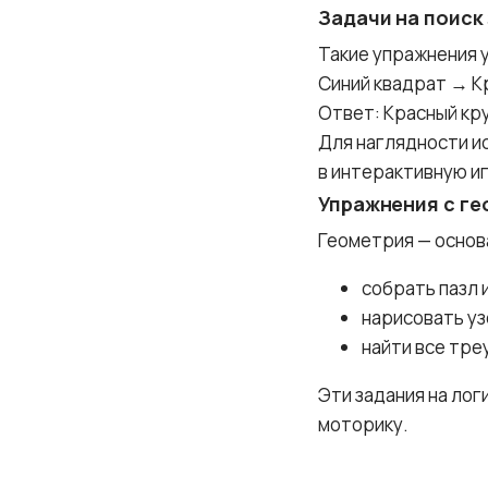
Задачи на поиск
Такие упражнения у
Синий квадрат → К
Ответ: Красный кр
Для наглядности и
в интерактивную иг
Упражнения с г
Геометрия — основ
собрать пазл 
нарисовать уз
найти все тре
Эти задания на лог
моторику.