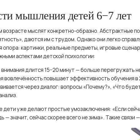
ти мышления детей 6−7 лет
м возрасте мыслят конкретно-образно. Абстрактные пон
тность», даются им с трудом. Однако они легко справл
ая опора: картинки, реальные предметы, игровые сцена
жными аспектами детской психологии:
внимания длится 15−20 минут — больше перегружать н
я вовлечённость повышает эффективность обучения в 2
ивается через диалог: вопросы «Почему?», «Что будет
анализ.
е дети уже делают простые умозаключения: «Если сейча
ь — значит, сейчас скорее всего не зима». Такие связи —