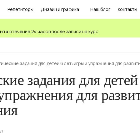
Репетиторы
Дизайн и графика
Наш блог
Контакты
ента
в течение 24 часов после записи на курс
гические задания для детей 6 лет: игры и упражнения для разви
кие задания для детей 
упражнения для разви
ния
ут