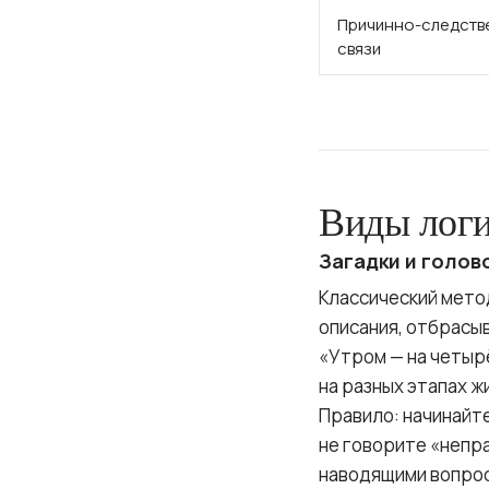
Причинно-следств
связи
Виды логи
Загадки и голов
Классический мето
описания, отбрасыв
«Утром — на четырё
на разных этапах ж
Правило: начинайте
не говорите «непр
наводящими вопрос