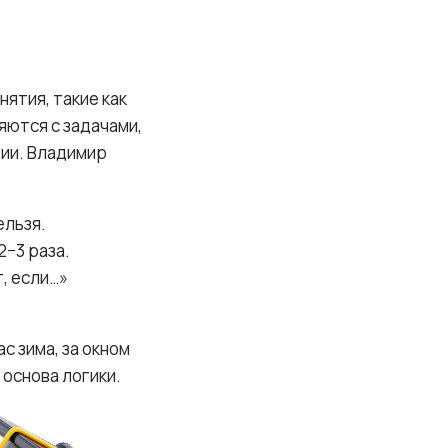
ятия, такие как
яются с задачами,
рии. Владимир
ельзя.
−3 раза.
, если…»
с зима, за окном
 основа логики.