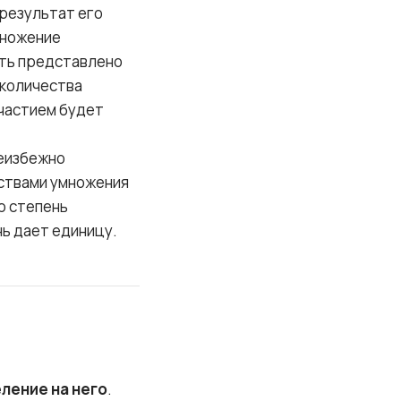
результат его
множение
ыть представлено
о количества
участием будет
неизбежно
йствами умножения
ю степень
нь дает единицу.
ление на него
.