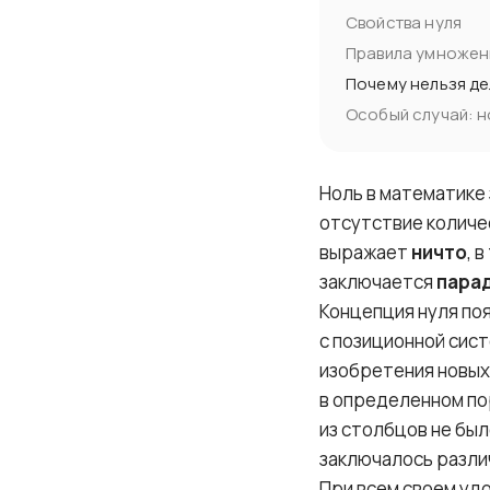
Свойства нуля
Правила умножен
Почему нельзя де
Особый случай: н
Ноль в математике
отсутствие количес
выражает
ничто
, 
заключается
парад
Концепция нуля по
с позиционной сис
изобретения новых
в определенном пор
из столбцов не был
заключалось различ
При всем своем удо