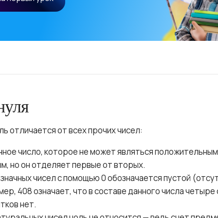
нуля
ль отличается от всех прочих чисел:
ное число, которое не может являться положительным
, но он отделяет первые от вторых.
означных чисел с помощью 0 обозначается пустой (отс
мер, 408 означает, что в составе данного числа четыре 
ятков нет.
атуральных чисел ноль не относится — ведь счет предм