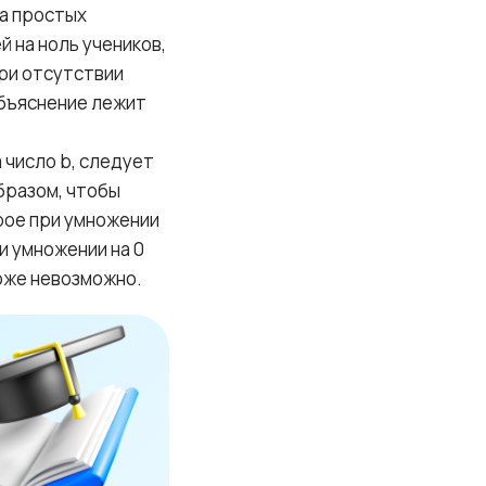
на простых
 на ноль учеников,
при отсутствии
объяснение лежит
 число b, следует
образом, чтобы
орое при умножении
и умножении на 0
оже невозможно.