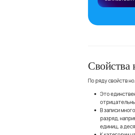
Свойства 
По ряду свойств но
Это единствен
отрицательным
В записи мног
разряд, напри
единиц, а дес
К категории н