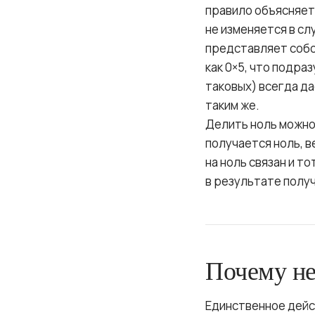
правило объясняет
не изменяется в сл
представляет собо
как 0×5, что подраз
таковых) всегда да
таким же.
Делить ноль можно 
получается ноль, 
на ноль связан и т
в результате получ
Почему не
Единственное дейс