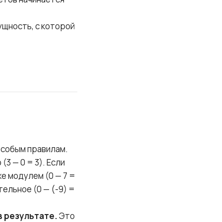
ущность, с которой
особым правилам.
(3 — 0 = 3). Если
е модулем (0 — 7 =
ельное (0 — (-9) =
в результате.
Это