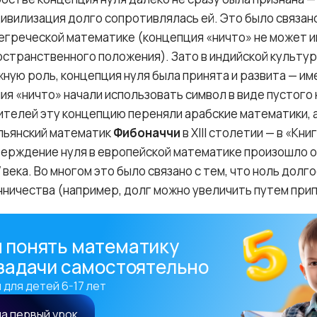
ивилизация долго сопротивлялась ей. Это было связан
егреческой математике (концепция «ничто» не может 
странственного положения). Зато в индийской культур
ную роль, концепция нуля была принята и развита — име
ия «ничто» начали использовать символ в виде пустого 
ителей эту концепцию переняли арабские математики, 
льянский математик
Фибоначчи
в XIII столетии — в «Кни
ерждение нуля в европейской математике произошло 
V века. Во многом это было связано с тем, что ноль долг
ничества (например, долг можно увеличить путем прип
 понять математику
 задачи самостоятельно
 для детей 6-17 лет
на первый урок