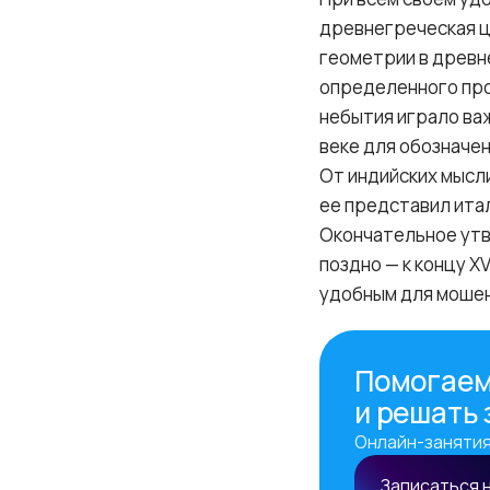
древнегреческая ц
геометрии в древн
определенного про
небытия играло важ
веке для обозначен
От индийских мысл
ее представил ита
Окончательное утв
поздно — к концу X
удобным для мошен
Помогаем
и решать
Онлайн-занятия
Записаться 