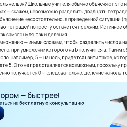
ноль нельзя? Школьные учителя обычно объясняют это 
ах — скажем, невозможно разделить двадцать тетрадей
объяснение несостоятельно: в приведенной ситуации (
тво тетрадей попросту останется прежним. Истинное 
ак самого нуля, так и деления.
множению — иными словами, чтобы разделить число a на
сло, при умножении которого на b получится a. Таким 
сло, например, 5 — на ноль, придется найти такое, кот
тате 5. Это не представляется возможным, поскольку пр
енно получается 0 — следовательно, деление на ноль т
тором — быстрее!
аться на
бесплатную консультацию