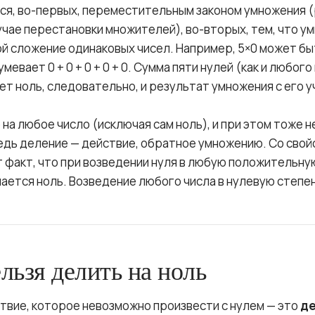
ся, во-первых, переместительным законом умножения (
учае перестановки множителей), во-вторых, тем, что у
й сложение одинаковых чисел. Например, 5×0 может б
умевает 0 + 0 + 0 + 0 + 0. Сумма пяти нулей (как и любог
ет ноль, следовательно, и результат умножения с его 
на любое число (исключая сам ноль), и при этом тоже 
ведь деление — действие, обратное умножению. Со сво
от факт, что при возведении нуля в любую положительну
ается ноль. Возведение любого числа в нулевую степе
льзя делить на ноль
твие, которое невозможно произвести с нулем — это
де