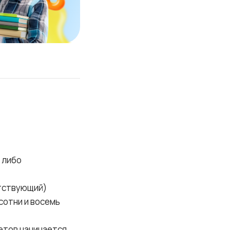
 либо
утствующий)
сотни и восемь
етов начинается