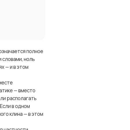
бозначается полное
и словами, ноль
х — и в этом
вместе
атике — вместо
али располагать
 Если в одном
ного клина — в этом
в частности,