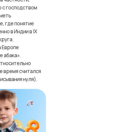
о с господством
иметь
е, где понятие
нно в Индии в IX
круга.
а Европе
ге абака».
относительно
ое время считался
исывания нуля).