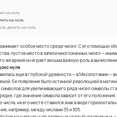
ия на ноль
лить на ноль
оль делить на ноль
 занимает особое место среди чисел. С его помощью о
тва, пустое место в записи многозначных чисел — иным
в то же время он играет весьма важную роль в вычисления
окс нуля
.
явилась еще в глубокой древности — в Месопотамии — 
темой. Ее появление было истинной революцией в матем
 символов для увеличивающего ряда чисел символы ст
ядке, где значение символа зависит от его положения.
о числа, на его месте ставился знак в виде горизонталь
ие, например, между числами 35 и 305.
бстве концепция нуля далеко не сразу была признана — 