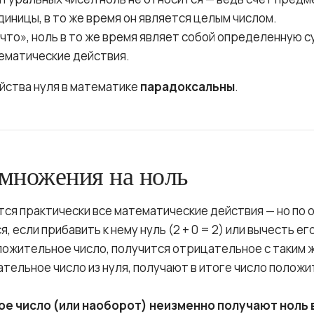
 единицы, в то же время он является целым числом.
что», ноль в то же время являет собой определенную с
ематические действия.
ойства нуля в математике
парадоксальны
.
множения на ноль
тся практически все математические действия — но по 
, если прибавить к нему нуль (2 + 0 = 2) или вычесть его 
ложительное число, получится отрицательное с таким ж
ательное число из нуля, получают в итоге число положит
ое число (или наоборот) неизменно получают ноль 