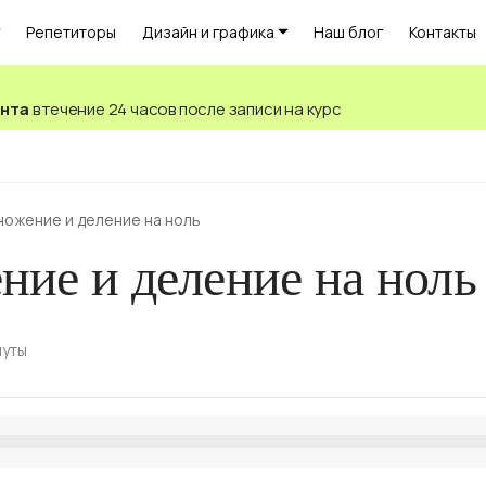
Репетиторы
Дизайн и графика
Наш блог
Контакты
ента
в течение 24 часов после записи на курс
ножение и деление на ноль
ие и деление на ноль
нуты