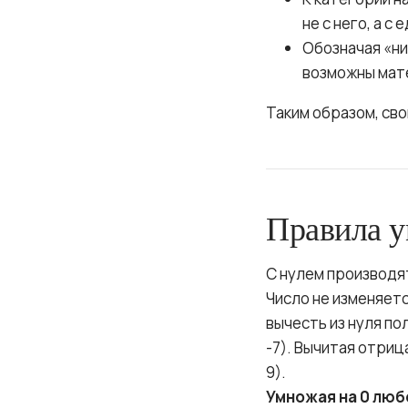
не с него, а с
Обозначая «ни
возможны мат
Таким образом, св
Правила у
С нулем производя
Число не изменяется
вычесть из нуля по
-7). Вычитая отриц
9).
Умножая на 0 люб