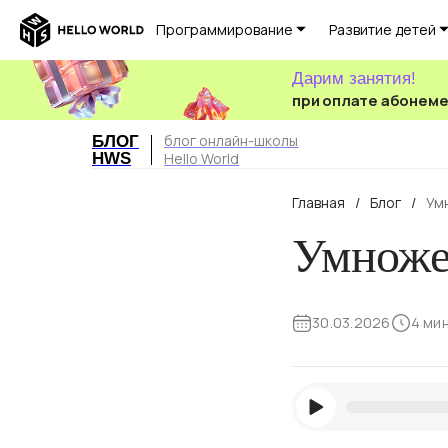
Программирование
Развитие детей
Дарим занятия!
при оплате абонем
блог онлайн-школы
БЛОГ
HWS
Hello World
Главная
/
Блог
/
Ум
Умножен
30.03.2026
4 ми