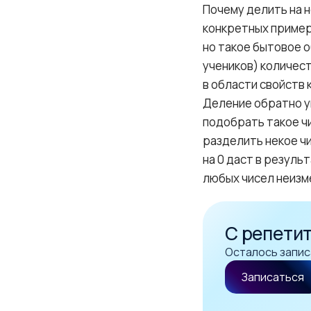
Почему делить на 
конкретных пример
но такое бытовое 
учеников) количес
в области свойств к
Деление обратно у
подобрать такое чи
разделить некое чи
на 0 даст в резуль
любых чисел неизм
С репети
Осталось запис
Записаться