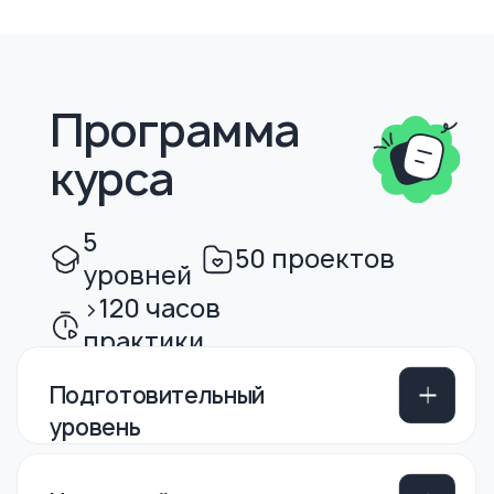
Не разбираетесь
в программировании,
но хотите знать, чему
мы будем учить
ребёнка?
Оставьте свой номер телефона —
мы перезвоним и расскажем
о программе простым языком.
Перезвоните мне