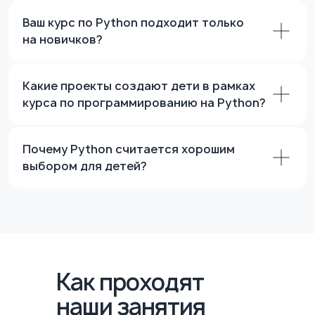
в Hello world. Каждый и каждая
проходит 5 стадий отбора
Ваш курс по Python подходит только
и постоянно повышает
на новичков?
квалификацию.
Какие проекты создают дети в рамках
курса по программированию на Python?
Почему Python считается хорошим
выбором для детей?
Как проходят
наши занятия