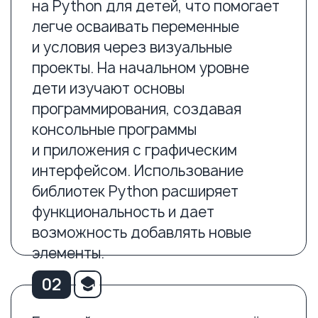
элементы.
02
Базовый уровень курса посвящён
созданию игр на Python. Ученики
разрабатывают свои первые игры,
углубляясь в программирование.
Они используют библиотеку Tkinter
для графического интерфейса.
Дети изучают важные концепции,
такие как классы и наследование,
что помогает создавать более
сложные приложения. На среднем
уровне дети переходят
к разработке чат‑ботов для
мессенджера. Ученики осваивают
интеграцию с внешними сервисами
и обработку API. Это позволяет