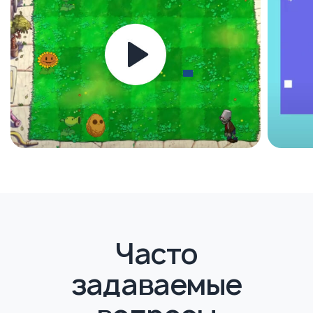
Формат
Об уроках
Поддержка
Формат уроков
Наши уроки проходят онлайн
в формате индивидуальных занятий
через Zoom с преподавателем, что
обеспечивает ребёнку 100% внимания.
Этот формат помогает полностью
сосредоточиться на материале.
Занятия проходят в реальном
времени, а преподаватель
взаимодействует напрямую
с учеником, создавая условия для
глубокого погружения в тему.