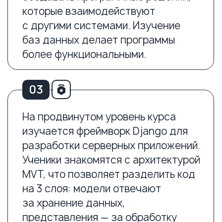
проекта, включая «Мой блог»
и «Интернет‑магазин». Эти проекты
помогают детям освоить принципы
маршрутизации и интеграцию
с базами данных. Ребёнок изучает
основы HTML и CSS, языков верстки
и оформления сайтов. Курс
включает различные аспекты
программирования
и подготавливает детей к реальным
проектам.
Программа
курса