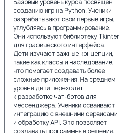
создавать программные решения,
которые взаимодействуют
с другими системами. Изучение
баз данных делает программы
более функциональными.
03
На продвинутом уровень курса
изучается фреймворк Django для
разработки серверных приложений.
Ученики знакомятся с архитектурой
MVT, что позволяет разделить код
на 3 слоя: модели отвечают
за хранение данных,
представления — за обработку
данных, а шаблоны —
за отображения данных. На этом
уровне они создают 3 крупных