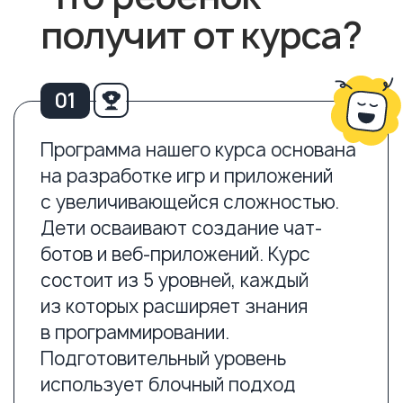
с увеличивающейся сложностью.
Дети осваивают создание чат-
ботов и веб‑приложений. Курс
состоит из 5 уровней, каждый
из которых расширяет знания
в программи­ровании.
Подготовительный уровень
использует блочный подход
на Python для детей, что помогает
легче осваивать переменные
и условия через визуальные
проекты. На начальном уровне
дети изучают основы
программирования, создавая
консольные программы
и приложения с графическим
интерфейсом. Использование
библиотек Python расширяет
функциональность и дает
возможность добавлять новые