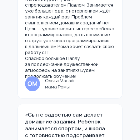
с преподавателем Павлом. Занимается
Мы создаём условия, при которых ваш
уже больше года, с нетерпением ждёт
ребёнок сможет активно развивать
занятия каждый раз. Проблем
умение анализировать, решать задачи
с выполнением домашних заданий нет.
Цель — удовлетворить интерес ребёнка
и генерировать новые идеи. Эти
к программированию, дать понимание
навыки пригодятся не только
о структуре языка программирования:
в программировании, но и в других
в дальнейшем Рома хочет связать свою
областях жизни. Кроме того,
работу с IT.
мы предлагаем гибкое расписание
Спасибо большое Павлу
занятий, что позволяет адаптировать
за поддержание дружественной
обучение к занятости вашего ребёнка.
атмосферы на занятиях! Будем
Благодаря этому процесс обучения
продолжать обучение!
Ольга Магай
станет удобным и доступным.
мама Ромы
Попробовать сейчас
«Сын с радостью сам делает
домашние задания. Ребёнок
занимается спортом, и школа
с готовностью подстраивает