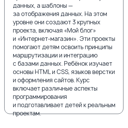
5
50 проектов
уровней
>120 часов
практики
Подготовительный
уровень
Начальный уровень
Базовый уровень
Средний уровень
Продвинутый уровень