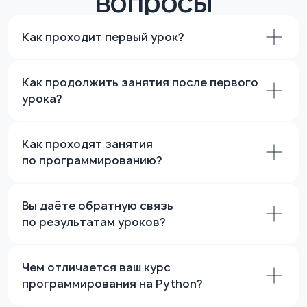
Интерактивные задания помогают
ребёнку сразу применять новые
знания. Весь процесс адаптирован под
Как проходит первый урок?
изучение базовых и углублённых тем
Python. Все уроки записываются, что
позволяет при необходимости
Как продолжить занятия после первого
пересмотреть материал.
Преподаватели регулярно задают
урока?
домашние задания для закрепления
знаний, что способствует лучшему
усвоению материала. Этот гибкий
Как проходят занятия
формат делает обучение доступным
по программированию?
и удобным для каждого ученика.
Вы даёте обратную связь
по результатам уроков?
Чем отличается ваш курс
Только 1 из 10 человек
программирования на Python?
становится преподавателем