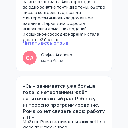
за все её похвалы. Аиша проходила
Как начать
за одно занятие почти две темы, быстро
писала контрольные, всегда
учиться?
с интересом выполняла домашнее
задание. Дарья учла скорость
выполнения домашних заданий
Запишитесь на первый урок! В нашей
и обширное свободное время и стала
школе мы стремимся раскрыть
давать ей больше…
потенциал вашего ребёнка, делая
Читать весь отзыв
процесс обучения не только полезным,
но и увлекательным. Мы уверены, что
Софья Агапова
интерес к учёбе — это ключ
мама Аиши
к успешному развитию, поэтому
подбираем программу, которая
идеально подойдёт именно вашему
ребёнку. Важно учитывать его уровень
«Сын занимается уже больше
знаний, интересы и цели, чтобы
года, с нетерпением ждёт
процесс обучения был максимально
занятия каждый раз. Ребёнку
эффективным. Каждый курс в нашей
интересно программирование,
школе строится на индивидуальном
Рома хочет связать свою работу
подходе, обеспечивая развитие таких
с IT».
важных навыков, как логическое
Мой сын Роман занимается в школе Hello
мышление и креативность.
world по курсу Python