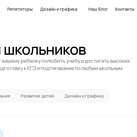
Репетиторы
Дизайн и графика
Наш блог
Контакты
я школьников
т вашему ребенку полюбить учебу и достигать высоких
дготовку к ЕГЭ и подтягивание по любым школьным
ание
Развитие детей
Дизайн и графика