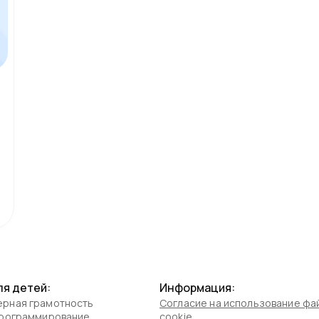
ля детей:
Информация:
рная грамотность
Согласие на использование фа
программирование
cookie