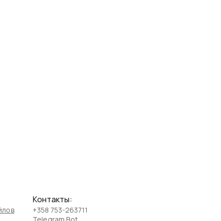
Контакты:
йлов
+358 753-263711
Telegram Bot