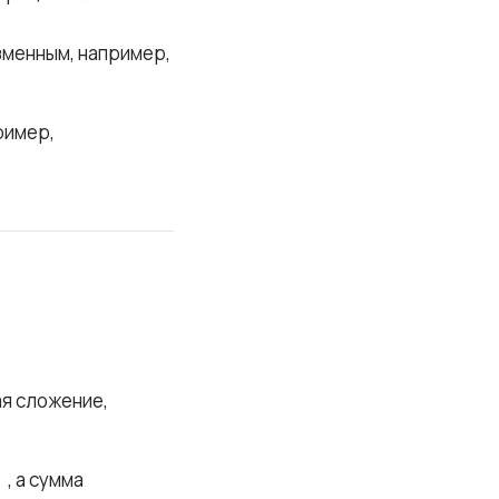
зменным, например,
ример,
я сложение,
м
, а сумма