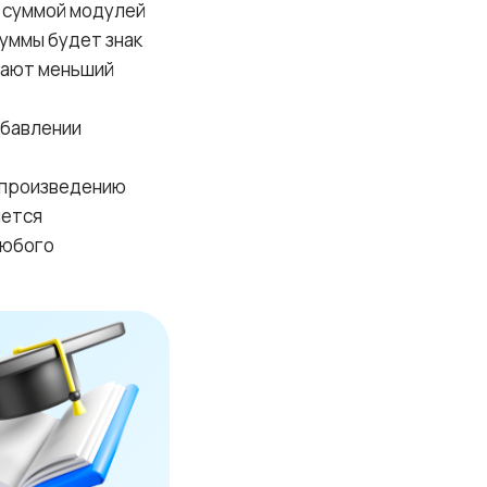
я суммой модулей
уммы будет знак
итают меньший
ибавлении
 произведению
яется
любого