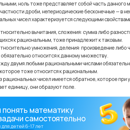
льными, ноль тоже представляет собой часть данного 
 частности дроби, непериодические бесконечные — в не
альных чисел характеризуется следующими свойствам
тносительно вычитания, сложения: сумма либо разност
щихся к рациональным, тоже принадлежит к таковым.
тносительно умножения, деления: произведение либо 
обязательно относится к данному множеству.
ежду двумя любыми рациональными числами обязательн
 которое тоже относится к рациональным.
з рациональных чисел имеется обратное, которое при
ает единицу, они образуют поле.
 понять математику
 задачи самостоятельно
 для детей 6-17 лет