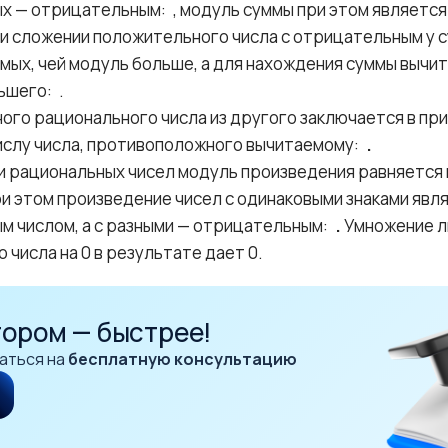
х — отрицательным:
, модуль суммы при этом являетс
и сложении положительного числа с отрицательным у с
емых, чей модуль больше, а для нахождения суммы выч
льшего:
.
ого рационального числа из другого заключается в пр
ислу числа, противоположного вычитаемому:
.
и рациональных чисел модуль произведения равняется
ри этом произведение чисел с одинаковыми знаками явл
 числом, а с разными — отрицательным:
.
Умножение 
 числа на 0 в результате дает 0.
тором — быстрее!
аться на
бесплатную консультацию