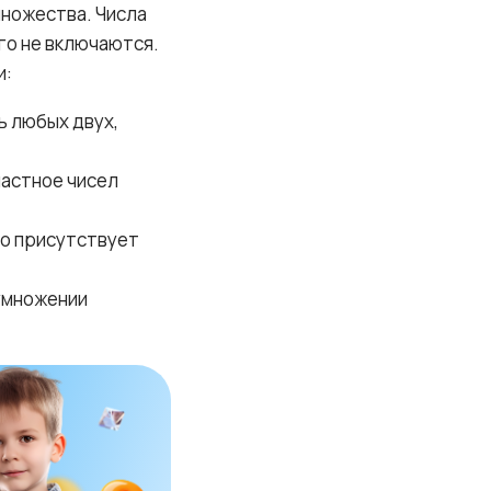
множества. Числа
го не включаются.
и:
ь любых двух,
частное чисел
о присутствует
 умножении