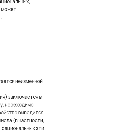
ациональных,
3 может
.
тается неизменной
ия) заключается в
лу, необходимо
свойство выводится
исла (в частности,
ел рациональных эти