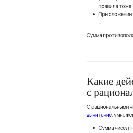
правила тоже 
При сложении 
.
Сумма противополо
Какие дей
с рациона
С рациональными ч
вычитание
, умноже
Сумма чисел 