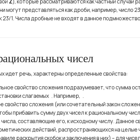
квой
Z
), которые рассматриваются как частный случай р
они могут представляться как дроби, например, число 2
 23/1. Числа дробные не входят в данное подмножество
рациональных чисел
рых идет речь, характерны определенные свойства:
ьное свойство сложения подразумевает, что сумма ос
становки слагаемых
. Например,
.
 свойство сложения (или сочетательный закон сложен
обы прибавить сумму двух чисел к рациональному чис
 числа, составляющие его, к исходному числу. Данное 
фметических действий, распространяющихся на целые ч
равиле раскрытия скобок и заключения в них) – для чис