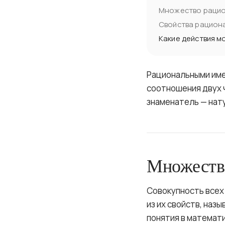
Множество рацио
Свойства рацион
Какие действия 
Рациональными име
соотношения двух ч
знаменатель — нату
Множеств
Совокупность всех
из их свойств, наз
понятия в математ