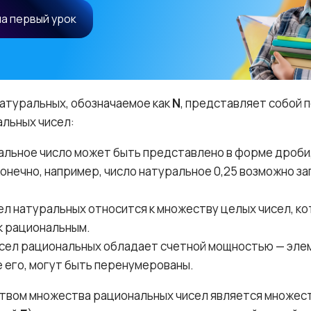
на первый урок
атуральных, обозначаемое как
N
, представляет собой
льных чисел:
альное число может быть представлено в форме дроби
онечно, например, число натуральное 0,25 возможно зап
ел натуральных относится к множеству целых чисел, к
к рациональным.
сел рациональных обладает счетной мощностью — эле
 его, могут быть перенумерованы.
вом множества рациональных чисел является множест