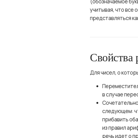
(обозначаемое бу
учитывая, что все 
представляться как
Свойства 
Для чисел, о кото
Переместител
в случае пере
Сочетательное
следующем: чт
прибавить оба
из правил ари
речь идет о п