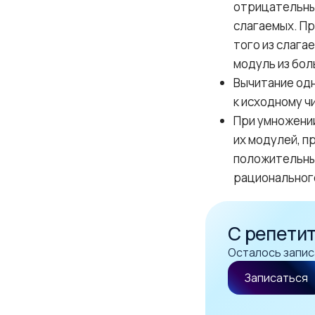
отрицательны
слагаемых. Пр
того из слага
модуль из бо
Вычитание одн
к исходному ч
При умножени
их модулей, п
положительным
рационального
С репети
Осталось запис
Записаться