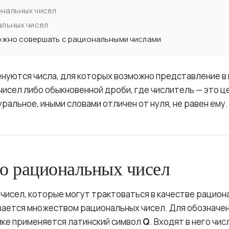
нальных чисел
альных чисел
можно совершать с рациональными числами
нуются числа, для которых возможно представление в
исел либо обыкновенной дроби, где числитель — это ц
ральное, иными словами отличен от нуля, не равен ему.
о рациональных чисел
 чисел, которые могут трактоваться в качестве рацион
ывается множеством рациональных чисел. Для обозначе
ике применяется латинский символ
Q
. Входят в него чи