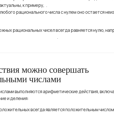
актуальны, к примеру,
.
любого рационального числа с нулем оно остается неи
жных рациональных чисел всегда равняется нулю, нап
.
ствия можно совершать
льными числами
ислами выполняются арифметические действия, включа
ние и деления:
положительных всегда является положительным число