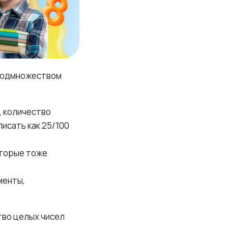
 подмножеством
, количество
исать как 25/100
оторые тоже
менты,
во целых чисел