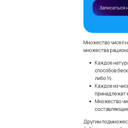
Записаться 
Множество чисел н
множества рациона
Каждое натур
способов беск
либо ½.
Каждое из чис
принадлежат 
Множество чи
составляющие
Другим подмножест