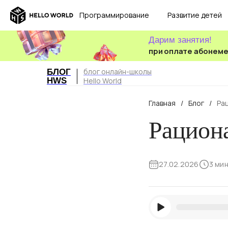
Программирование
Развитие детей
Дарим занятия!
при оплате абонем
блог онлайн-школы
БЛОГ
HWS
Hello World
Главная
/
Блог
/
Ра
Рациона
27.02.2026
3 ми