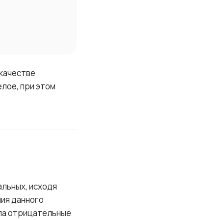
 качестве
елое, при этом
альных, исходя
ния данного
сла отрицательные