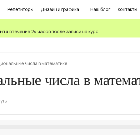
Репетиторы
Дизайн и графика
Наш блог
Контакты
ента
в течение 24 часов после записи на курс
циональные числа в математике
льные числа в матема
нуты