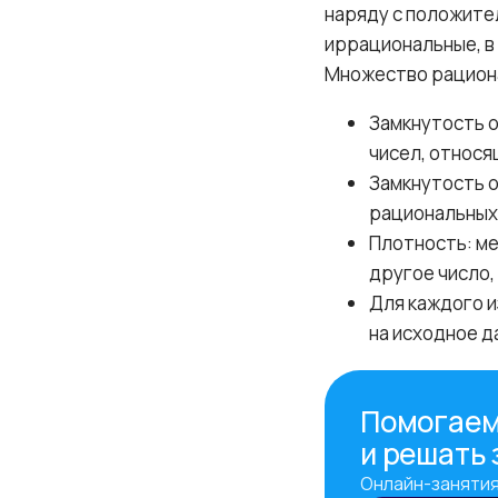
наряду с положите
иррациональные, в
Множество рацион
Замкнутость о
чисел, относя
Замкнутость о
рациональных 
Плотность: м
другое число,
Для каждого и
на исходное д
Помогаем
и решать
Онлайн-занятия