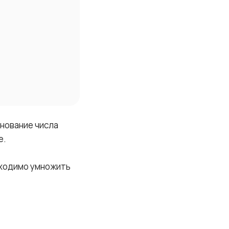
нование числа
е.
обходимо умножить