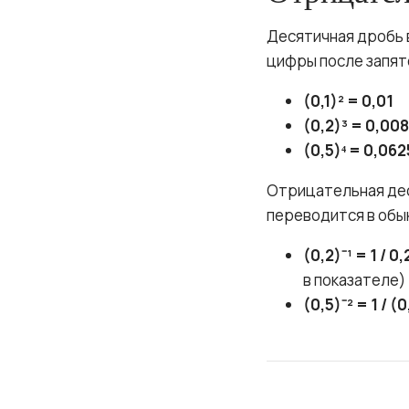
Десятичная дробь в
цифры после запят
(0,1)² = 0,01
(0,2)³ = 0,008
(0,5)⁴ = 0,062
Отрицательная дес
переводится в обы
(0,2)⁻¹ = 1 / 0,
в показателе)
(0,5)⁻² = 1 / (0