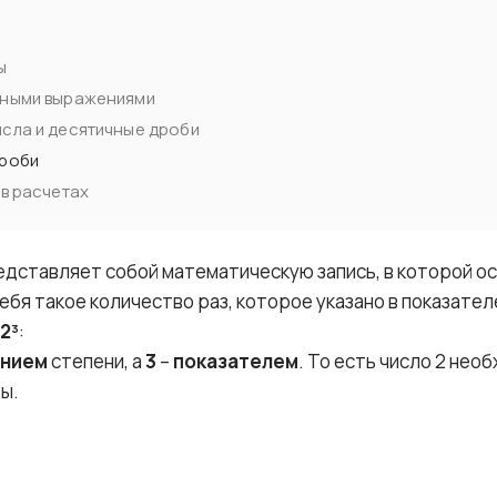
ы
нными выражениями
сла и десятичные дроби
дроби
 в расчетах
дставляет собой математическую запись, в которой ос
ебя такое количество раз, которое указано в показател
2³
:
анием
степени, а
3
–
показателем
. То есть число 2 не
ы.