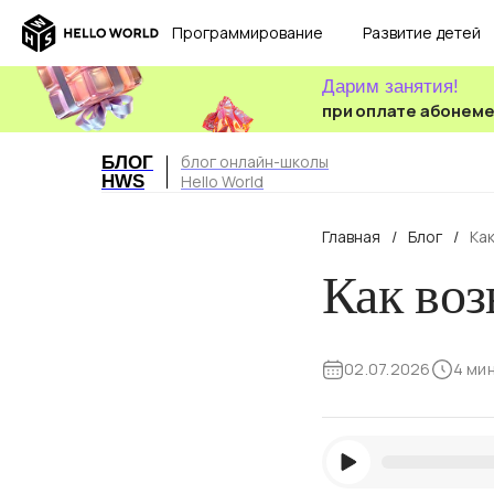
Программирование
Развитие детей
Дарим занятия!
при оплате абонем
блог онлайн-школы
БЛОГ
HWS
Hello World
Главная
/
Блог
/
Как
Как воз
02.07.2026
4 ми