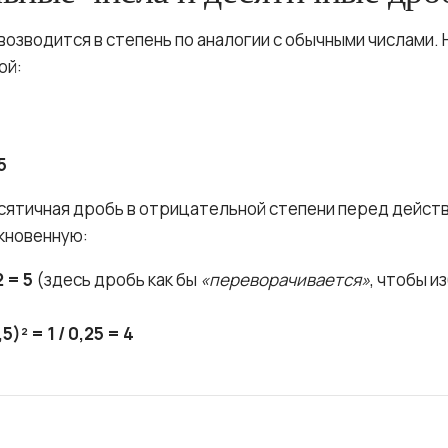
озводится в степень по аналогии с обычными числами. 
ой:
5
ятичная дробь в отрицательной степени перед дейст
кновенную:
2 = 5
(здесь дробь как бы
«переворачивается»
, чтобы и
,5)² = 1 / 0,25 = 4