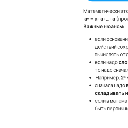
Математически это
aⁿ = a · a · … · a
(прои
Важные нюансы:
если основани
действий сохр
вычислять отд
если надо
сло
то надо снача
Например,
2³ 
сначала надо
складывать и
если в матем
быть первичны