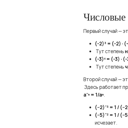
Числовые
Первый случай — э
(-2)³ = (-2) · (
Тут степень
н
(-3)⁴ = (-3) · (-
Тут степень
ч
Второй случай — э
Здесь работает п
a⁻ⁿ = 1/aⁿ
.
(−2)⁻³ = 1 / (−2
(−5)⁻² = 1 / (−
исчезает.