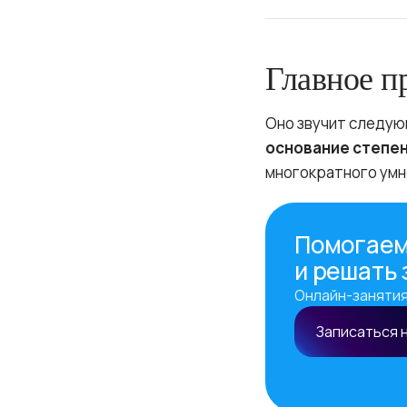
Главное п
Оно звучит следу
основание степен
многократного умн
Помогаем
и решать
Онлайн-занятия
Записаться 