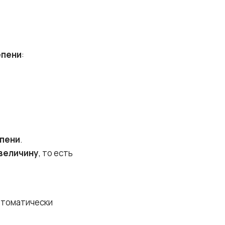
епени
:
епени
.
величину
, то есть
автоматически