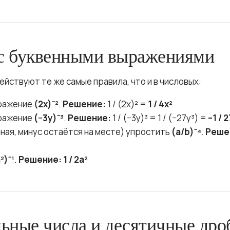
с буквенными выражениями
ействуют те же самые правила, что и в числовых:
ражение
(2x)⁻²
.
Решение:
1 / (2x)² =
1 / 4x²
ражение
(−3y)⁻³
.
Решение:
1 / (−3y)³ = 1 / (−27y³) =
–1 / 
ная, минус остаётся на месте) упростить
(a/b)⁻⁴
.
Реше
²)⁻¹
.
Решение:
1 / 2a²
ьные числа и десятичные дро