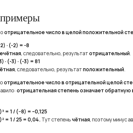
 примеры
то
отрицательное число в целой положительной ст
-2) · (-2) = -8
ечётная
, следовательно, результат
отрицательный
.
3) · (-3) · (-3) = 81
ётная
, следовательно, результат
положительный
.
то
отрицательное число в отрицательной целой ст
равило:
отрицательная степень означает обратную 
)³ = 1 / (−8) = –0,125
5)² = 1 / 25 = 0,04.
Тут степень
чётная
, поэтому минус 