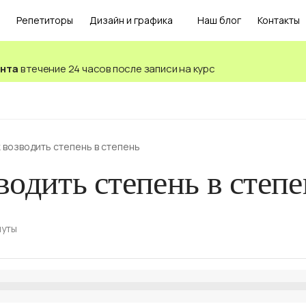
Репетиторы
Дизайн и графика
Наш блог
Контакты
ента
в течение 24 часов после записи на курс
 возводить степень в степень
водить степень в степе
нуты