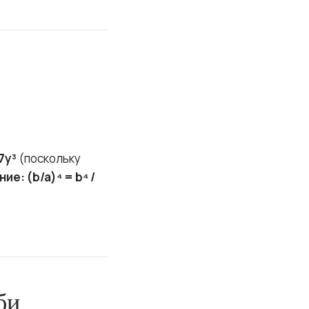
27y³
(поскольку
ние:
(b/a)⁴ = b⁴ /
би