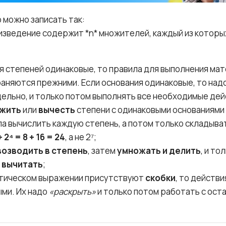
 можно записать так:
зведение содержит *n* множителей, каждый из которых
я степеней одинаковые, то правила для выполнения ма
аняются прежними. Если основания одинаковые, то над
ельно, и только потом выполнять все необходимые дей
жить
или
вычесть
степени с одинаковыми основаниями 
ла вычислить каждую степень, а потом только складыва
+ 2⁴ = 8 + 16 = 24
, а не 2⁷;
возводить в степень
, затем
умножать и делить
, и то
 вычитать
;
атическом выражении присутствуют
скобки
, то действи
ми. Их надо
«раскрыть»
и только потом работать с ост