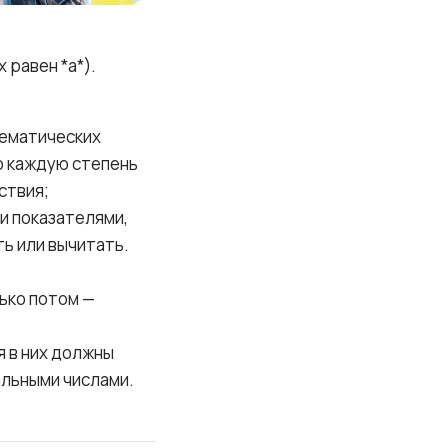
 равен *a*).
тематических
о каждую степень
ствия;
и показателями,
ть или вычитать.
лько потом —
я в них должны
альными числами.