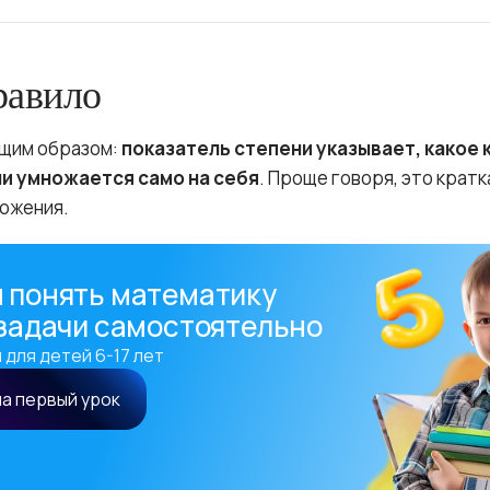
равило
ющим образом:
показатель степени указывает, какое 
и умножается само на себя
. Проще говоря, это кратк
ожения.
 понять математику
 задачи самостоятельно
 для детей 6-17 лет
на первый урок