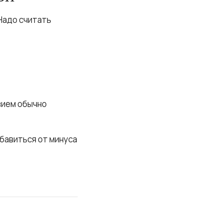
Надо считать
вием обычно
збавиться от минуса