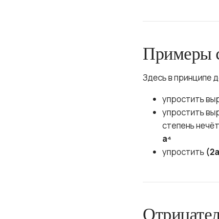
Примеры 
Здесь в принципе д
упростить вы
упростить вы
степень нечёт
a⁴
упростить
(2a
Отрицател