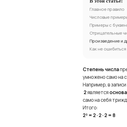
В этой статье:
Главное правило
Числовые пример
Примеры с букве
Отрицательные чи
Произведение и 
Как не ошибиться
Степень числа
пре
умножено само на с
Например, в записи
2
является
основ
само на себя трижд
Итого:
2³ = 2 · 2 · 2 = 8