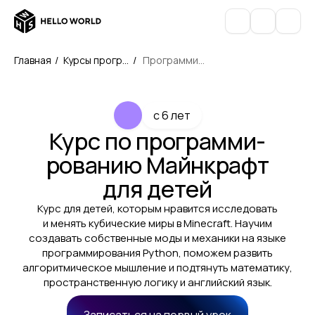
Главная
/
Курсы програ
/
Программир
ммирования
ованиe Майнк
рафт для дет
ей
c 6 лет
Курс по программи­
ро­ва­нию Майнкрафт
для детей
Курс для детей, которым нравится исследовать
и менять кубические миры в Minecraft. Научим
создавать собственные моды и механики на языке
программирования Python, поможем развить
алгоритмическое мышление и подтянуть математику,
пространственную логику и английский язык.