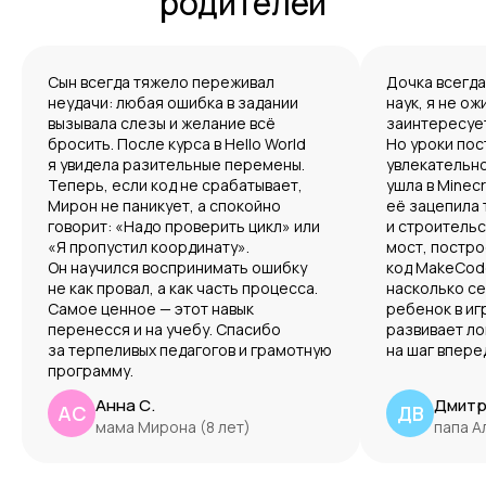
родителей
Сын всегда тяжело переживал
Дочка всегда
неудачи: любая ошибка в задании
наук, я не ож
вызывала слезы и желание всё
заинтересуе
бросить. После курса в Hello World
Но уроки по
я увидела разительные перемены.
увлекательно
Теперь, если код не срабатывает,
ушла в Minecr
Мирон не паникует, а спокойно
её зацепила 
говорит: «Надо проверить цикл» или
и строительс
«Я пропустил координату».
мост, постр
Он научился воспринимать ошибку
код MakeCode
не как провал, а как часть процесса.
насколько с
Самое ценное — этот навык
ребенок в иг
перенесся и на учебу. Спасибо
развивает ло
за терпеливых педагогов и грамотную
на шаг впере
программу.
Анна С.
Дмитр
АС
ДВ
мама Мирона (8 лет)
папа А