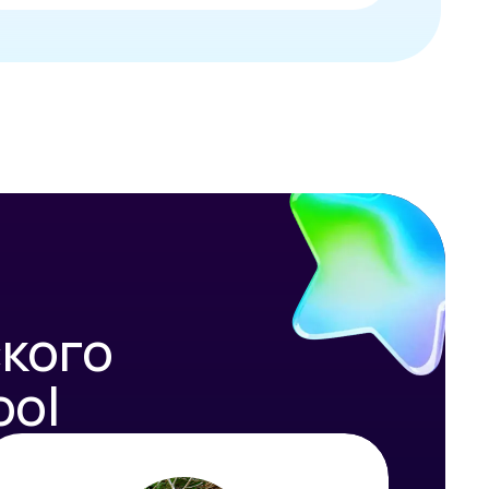
кого
ool