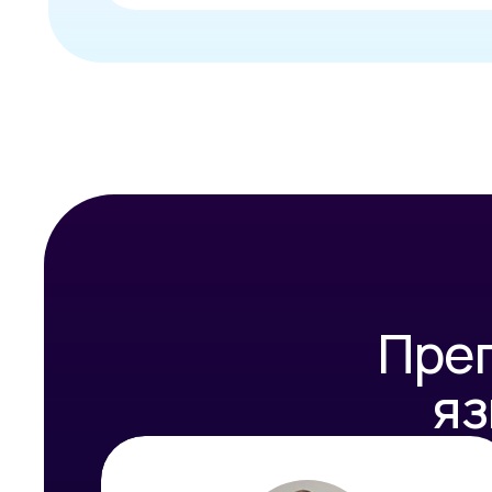
Пре
яз