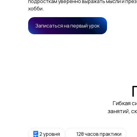
подросткам уверенно выражать мысли и пре
хобби.
Записаться на первый урок
Гибкая с
занятий, с
2 уровня
128 часов практики