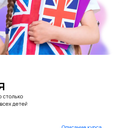
я
о столько
 всех детей
Описание курса