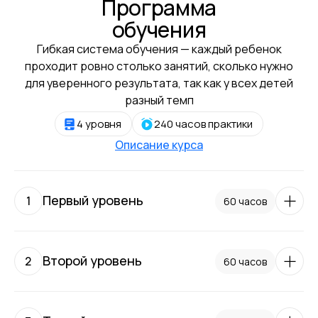
Программа
обучения
Гибкая система обучения — каждый ребенок
проходит ровно столько занятий, сколько нужно
для уверенного результата, так как у всех детей
разный темп
4 уровня
240 часов практики
Описание курса
Первый уровень
1
60 часов
Основа:
Oxford Phonics World Level 1
Второй уровень
2
60 часов
Главная цель:
Научить читать с нуля, освоить произношение
Основа:
и подготовить к письму.
1. Фонетические навыки и произношение
Kid’s Box New Generation Level 1