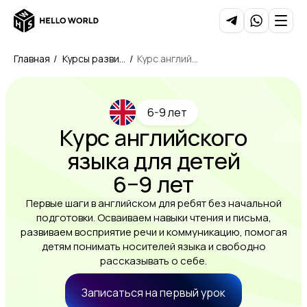
Главная
/
Курсы развит
/
Курс английск
ия детей
ого для детей
6-9 лет
6-9 лет
Курс английского
языка для детей
6−9 лет
Первые шаги в английском для ребят без начальной
подготовки. Осваиваем навыки чтения и письма,
развиваем восприятие речи и коммуникацию, помогая
детям понимать носителей языка и свободно
рассказывать о себе.
Записаться на первый урок