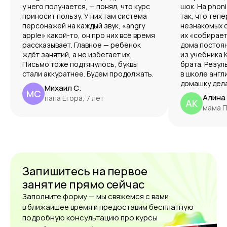
у него получается, — понял, что курс
шок. На phon
приносит пользу. У них там система
так, что теп
персонажей на каждый звук, «angry
незнакомых с
apple» какой-то, он про них всё время
их «собирает
рассказывает. Главное — ребёнок
дома постоя
ждёт занятий, а не избегает их.
из учебника K
Письмо тоже подтянулось, буквы
брата. Резул
стали аккуратнее. Будем продолжать.
в школе англ
домашку дела
Михаил С.
МС
Алина 
папа Егора, 7 лет
АК
мама П
Запишитесь на первое
занятие прямо сейчас
Заполните форму — мы свяжемся с вами
в ближайшее время и предоставим бесплатную
подробную консультацию про курсы