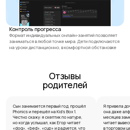
Контроль прогресса
Формат индивидуальных онлайн‑занятий позволяет
заниматься в любой точке мира. Дети подключаются
на уроки дистанционно, в комфортной обстановке
Отзывы
родителей
Сын занимается первый год, прошёл
Я привела до
Phonics и перешёл на Kid’s Box 1.
она даже алф
Честно скажу: я скептик по натуре,
месяцев заме
но когда услышал, как Егор читает
читает вывес
«dog», «bed», «cup» и радуется, что
в торговом ц