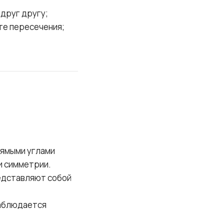
друг другу;
те пересечения;
рямыми углами
и симметрии.
редставляют собой
наблюдается