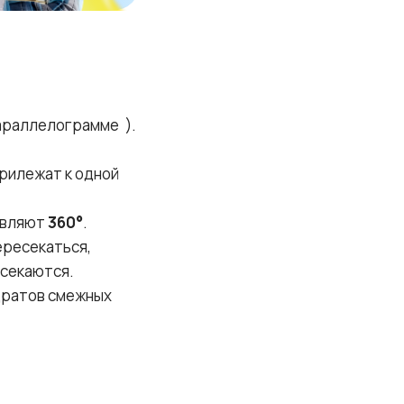
параллелограмме
).
рилежат к одной
тавляют
360°
.
ересекаться,
есекаются.
дратов смежных