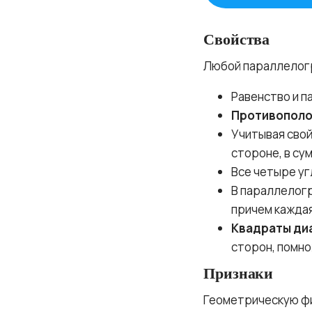
Свойства
Любой параллелог
Равенство и 
Противополо
Учитывая свой
стороне, в су
Все четыре уг
В параллелогр
причем каждая
Квадраты ди
сторон, помно
Признаки
Геометрическую фи