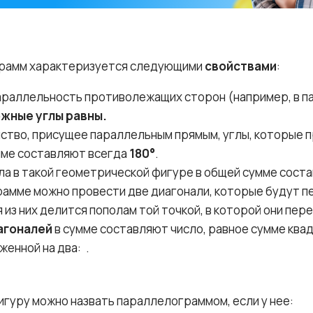
рамм характеризуется следующими
свойствами
:
параллельность противолежащих сторон (например, в 
жные углы равны.
ство, присущее параллельным прямым, углы, которые п
мме составляют всегда
180°
.
ла в такой геометрической фигуре в общей сумме сос
амме можно провести две диагонали, которые будут п
 из них делится пополам той точкой, в которой они пер
агоналей
в сумме составляют число, равное сумме ква
женной на два:
.
гуру можно назвать параллелограммом, если у нее: