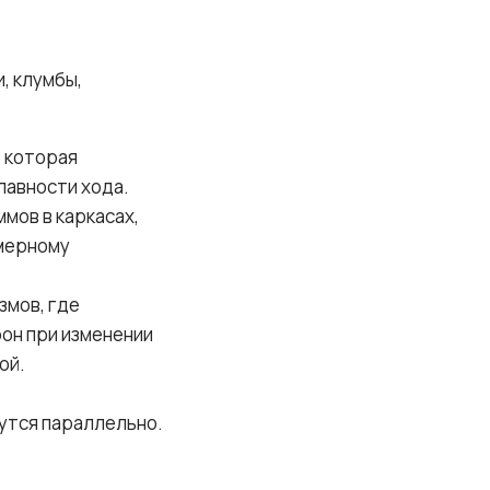
, клумбы,
, которая
лавности хода.
мов в каркасах,
омерному
змов, где
он при изменении
ой.
утся параллельно.