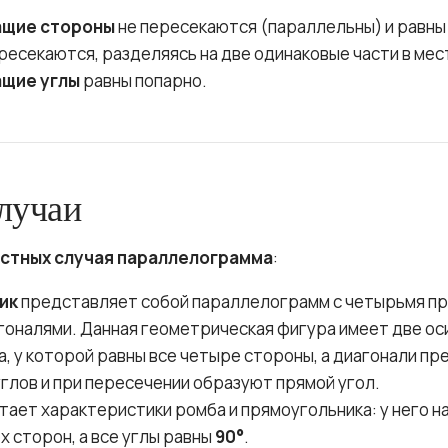
щие стороны
не пересекаются (параллельны) и равны 
ресекаются, разделяясь на две одинаковые части в мес
щие углы
равны попарно.
лучаи
астных случая параллелограмма
:
ик
представляет собой параллелограмм с четырьмя п
гоналями. Данная геометрическая фигура имеет две ос
, у которой равны все четыре стороны, а диагонали п
глов и при пересечении образуют прямой угол.
тает характеристики ромба и прямоугольника: у него 
х сторон, а все углы равны
90°
.