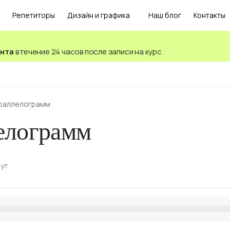
Репетиторы
Дизайн и графика
Наш блог
Контакты
ента
в течение 24 часов после записи на курс
раллелограмм
елограмм
нут