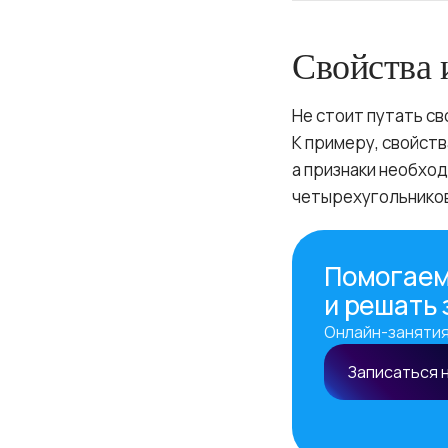
Свойства 
Не стоит путать сво
К примеру, свойст
а признаки необхо
четырехугольнико
Помогаем
и решать
Онлайн-занятия
Записаться 