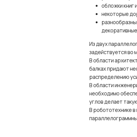
обложки книг 
некоторые до
разнообразные
декоративные 
Из двух параллелог
задействуется во 
В области архитек
балках придают не
распределению ус
В области инженер
необходимо обеспе
углов делает таку
В робототехнике в
параллелограммные