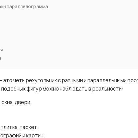
аки параллелограмма
ры
ы
— это четырехугольник с равными и параллельными пр
 подобных фигур можно наблюдать в реальности:
 окна, двери;
плитка, паркет;
ографий и картин;