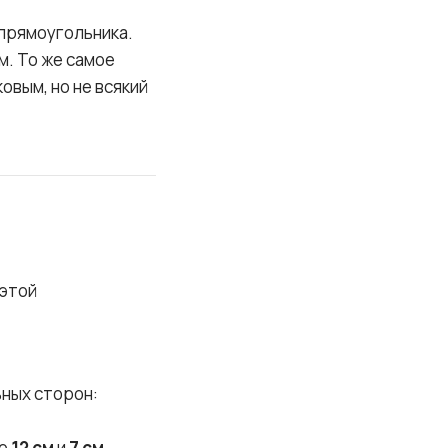
 прямоугольника.
м. То же самое
овым, но не всякий
 этой
ных сторон:
но
12 см
и
7 см
.