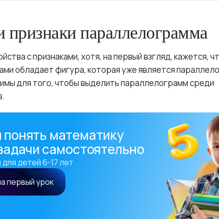
и признаки параллелограмма
йства с признаками, хотя, на первый взгляд, кажется, ч
вами обладает фигура, которая уже является параллел
димы для того, чтобы выделить параллелограмм среди
в.
 понять математику
 задачи самостоятельно
 для детей 6-17 лет
на первый урок