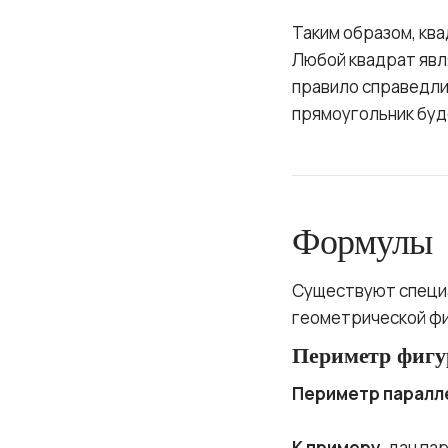
Таким образом, кв
Любой квадрат явля
правило справедлив
прямоугольник буд
Формулы
Существуют специа
геометрической ф
Периметр фиг
Периметр паралл
К примеру
, дан п