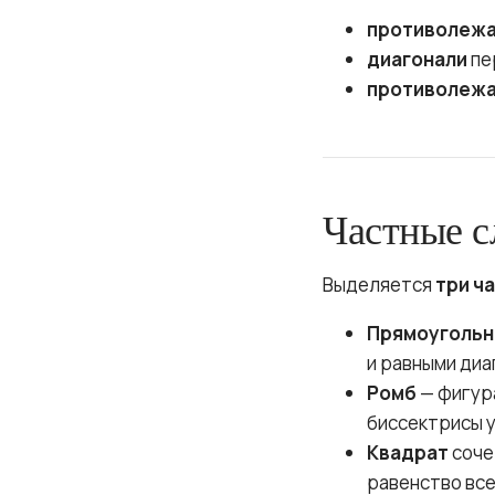
противолежа
диагонали
пе
противолежа
Частные с
Выделяется
три ч
Прямоугольн
и равными диа
Ромб
— фигура
биссектрисы у
Квадрат
соче
равенство все