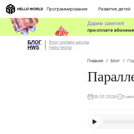
Программирование
Развитие детей
Дарим занятия!
при оплате абонем
блог онлайн-школы
БЛОГ
HWS
Hello World
Главная
/
Блог
/
Па
Паралл
05.03.2026
5 ми