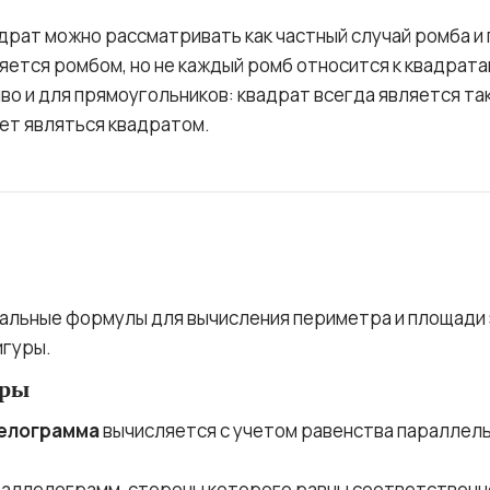
адрат можно рассматривать как частный случай ромба и
ется ромбом, но не каждый ромб относится к квадрата
о и для прямоугольников: квадрат всегда является так
ет являться квадратом.
льные формулы для вычисления периметра и площади
игуры.
уры
елограмма
вычисляется с учетом равенства параллель
араллелограмм, стороны которого равны соответствен