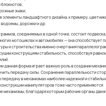
и блокнотов;
рожные знаки;
 элементы ландшафтного дизайна, к примеру, цветники
водоемы, дорожки и др.
раммов, соединяемых в одной точке, состоит подвеска
многих мотоциклах и автомобилях — она способствует п
туры и строительства именно очертания параллелограм
сущим конструкциям стабильность, способствуя равн
илий.
ии данная форма играет важную роль в создании механи
чить передачу силы. Сохранение параллельности стор
ю передачу в механизмах наиболее надежной и стабильн
 конструкции манипуляторов тоже часто применяются
 механизмы, благодаря которым рабочие органы движ