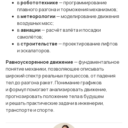
в
робототехнике
— программирование
плавного разгона и торможения механизмов;
в
метеорологии
— моделирование движения
воздушных масс;
в
авиации
— расчёт взлёта и посадки
самолётов;
в
строительстве
— проектирование лифтов
и эскалаторов.
Равноускоренное движение
— фундаментальное
понятие механики, позволяющее описывать
широкий спектр реальных процессов, от падения
тел до разгона ракет. Понимание графиков
и формул помогает анализировать движение,
прогнозировать положение тела в будущем
и решать практические задачи в инженерии,
транспорте и спорте.