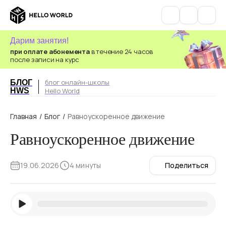
Дарим занятия!
при оплате абонемента
в течение 24 часов
после записи на курс
блог онлайн-школы
БЛОГ
HWS
Hello World
Главная
/
Блог
/
Равноускоренное движение
Равноускоренное движение
19.06.2026
4 минуты
Поделиться