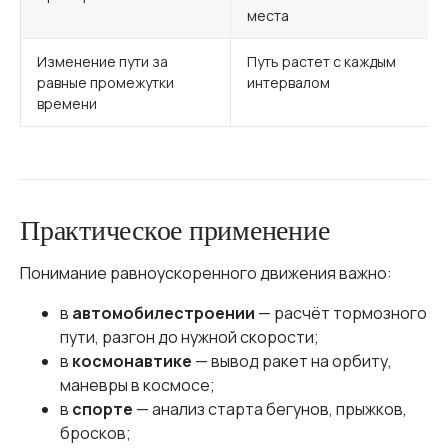
места
Изменение пути за
Путь растет с каждым
равные промежутки
интервалом
времени
Практическое применение
Понимание равноускоренного движения важно:
в
автомобилестроении
— расчёт тормозного
пути, разгон до нужной скорости;
в
космонавтике
— вывод ракет на орбиту,
маневры в космосе;
в
спорте
— анализ старта бегунов, прыжков,
бросков;