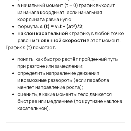
в начальный момент (t = 0) график выходит
из начала координат, если начальная
координата равна нулю;
формула:
s (t) = v₀t + (at²)/2
;
наклон касательной
к графику в любой точке
равен
мгновенной скорости
в этот момент.
График s (t) помогает:
понять, как быстро растёт пройденный путь
при разгоне или замедлении;
определить направление движения
и возможные развороты (если парабола
меняет направление роста);
оценить, в какие моменты тело движется
быстрее или медленнее (по крутизне наклона
касательной).