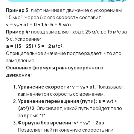
Пример 3:
лифт начинает движение с ускорением
1,5 м/с². Через 6 с его скорость составит:
v = v₀ + at = 0 + 1,5 · 6 = 9 м/с
.
Пример 4:
поезд замедляет ход с 25 м/с до 15 м/с за
5 с. Ускорение:
a = (15 − 25) / 5 = −2 м/с²
.
Отрицательное значение подтверждает, что это
замедление.
Основные формулы равноускоренного
движения:
Уравнение скорости:
v = v₀ + at
. Показывает,
как меняется скорость со временем.
Уравнение перемещения (пути):
s = v₀t +
(at²)/2
. Описывает, какой путь пройдет тело
за время *t*.
Формула без времени:
v² − v₀² = 2as
.
Позволяет найти конечную скорость или