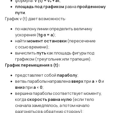
формула:
v (t) = v₀ + at
;
площадь под графиком
равна
пройденному
пути
.
График v (t) дает возможность:
по наклону линии определить величину
ускорения (
tg α = a
);
найти
момент остановки
(пересечение
с осью времени);
вычислить
путь
как площадь фигуры под
графиком (треугольник или трапеция).
График перемещения s (t):
представляет собой
параболу
;
ветвь параболы направлена
вверх
при
a > 0
и
вниз
при
a < 0
;
вершина параболы соответствует моменту,
когда
скорость равна нулю
(если тело
сначала замедлялось, а потом начало
разгоняться в обратную сторону);