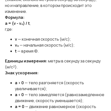
но и направление, в котором происходит это
изменение.
Формула:
a = (v - v₀) / t
,
где:
v
— конечная скорость (м/с);
v₀
— начальная скорость (м/с);
t
— время ©.
Единицы измерения:
метры в секунду за секунду
(м/с²).
Знак ускорения:
a > 0
— тело разгоняется (скорость
увеличивается);
a < 0
— тело замедляется (равнозамедленное
движение, скорость уменьшается);
a = 0
— движение равномерное (скорость