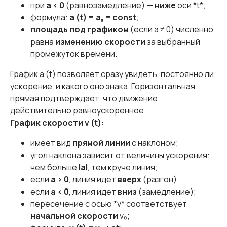
при
a < 0
(равнозамедление) —
ниже
оси *t*;
формула:
a (t) = a₀ = const
;
площадь под графиком
(если a ≠ 0) численно
равна
изменению скорости
за выбранный
промежуток времени.
График a (t) позволяет сразу увидеть, постоянно ли
ускорение, и какого оно знака. Горизонтальная
прямая подтверждает, что движение
действительно равноускоренное.
График скорости v (t):
имеет вид
прямой линии
с наклоном;
угол наклона зависит от величины ускорения:
чем больше
|a|
, тем круче линия;
если
a > 0
, линия идет
вверх
(разгон);
если
a < 0
, линия идет
вниз
(замедление);
пересечение с осью *v* соответствует
начальной скорости
v₀;