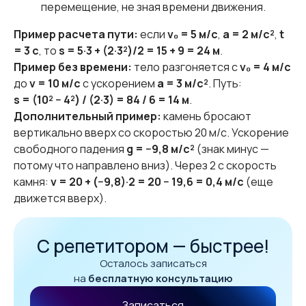
перемещение, не зная времени движения.
Пример расчета пути:
если
v₀ = 5 м/с
,
a = 2 м/с²
,
t
= 3 с
, то
s = 5·3 + (2·3²)/2 = 15 + 9 = 24 м
.
Пример без времени:
тело разгоняется с
v₀ = 4 м/с
до
v = 10 м/с
с ускорением
a = 3 м/с²
. Путь:
s = (10² − 4²) / (2·3) = 84 / 6 = 14 м
.
Дополнительный пример:
камень бросают
вертикально вверх со скоростью 20 м/с. Ускорение
свободного падения
g = −9,8 м/с²
(знак минус —
потому что направлено вниз). Через 2 с скорость
камня:
v = 20 + (−9,8)·2 = 20 − 19,6 = 0,4 м/с
(еще
движется вверх).
С репетитором — быстрее!
Осталось записаться
на
бесплатную консультацию
Записаться