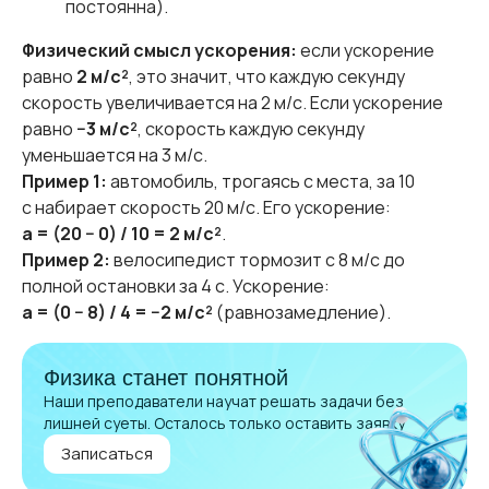
постоянна).
Физический смысл ускорения:
если ускорение
равно
2 м/с²
, это значит, что каждую секунду
скорость увеличивается на 2 м/с. Если ускорение
равно
−3 м/с²
, скорость каждую секунду
уменьшается на 3 м/с.
Пример 1:
автомобиль, трогаясь с места, за 10
с набирает скорость 20 м/с. Его ускорение:
a = (20 − 0) / 10 = 2 м/с²
.
Пример 2:
велосипедист тормозит с 8 м/с до
полной остановки за 4 с. Ускорение:
a = (0 − 8) / 4 = −2 м/с²
(равнозамедление).
Физика станет понятной
Наши преподаватели научат решать задачи без
лишней суеты. Осталось только оставить заявку
Записаться