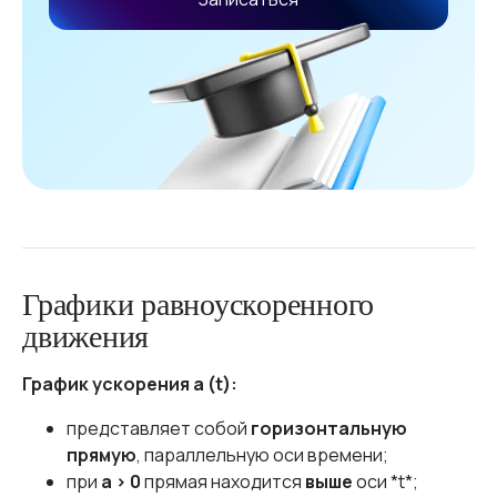
Графики равноускоренного
движения
График ускорения a (t):
представляет собой
горизонтальную
прямую
, параллельную оси времени;
при
a > 0
прямая находится
выше
оси *t*;