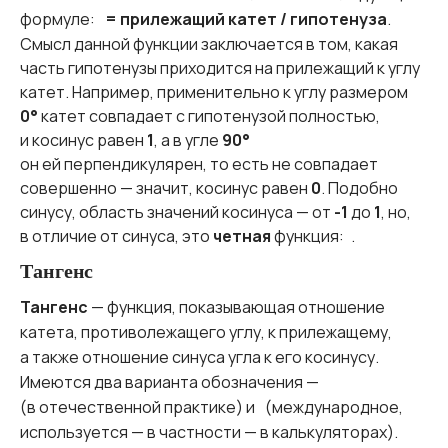
формуле:
= прилежащий катет / гипотенуза
.
Смысл данной функции заключается в том, какая
часть гипотенузы приходится на прилежащий к углу
катет. Например, применительно к углу размером
0°
катет совпадает с гипотенузой полностью,
и косинус равен
1
, а в угле
90°
он ей перпендикулярен, то есть не совпадает
совершенно — значит, косинус равен
0
. Подобно
синусу, область значений косинуса — от
-1
до
1
, но,
в отличие от синуса, это
четная
функция:
.
Тангенс
Тангенс
— функция, показывающая отношение
катета, противолежащего углу, к прилежащему,
а также отношение синуса угла к его косинусу.
Имеются два варианта обозначения —
(в отечественной практике) и
(международное,
используется — в частности — в калькуляторах).