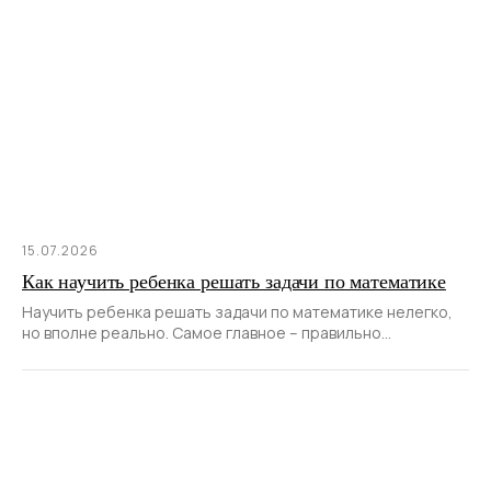
15.07.2026
Как научить ребенка решать задачи по математике
Научить ребенка решать задачи по математике нелегко,
но вполне реально. Самое главное – правильно
выстроить алгоритм, помогающий ему не просто
механически выполнять все необходимые вычисления,
но осознанно