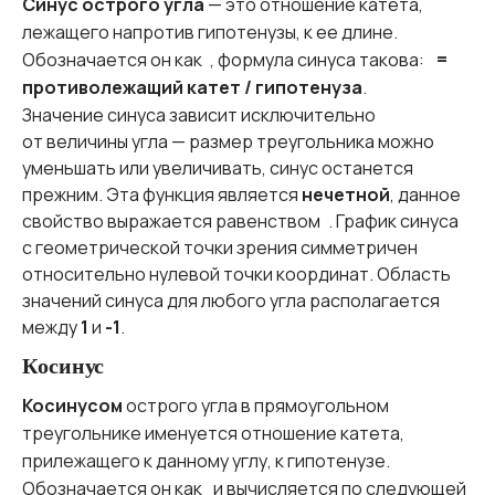
Синус острого угла
— это отношение катета,
лежащего напротив гипотенузы, к ее длине.
Обозначается он как
, формула синуса такова:
=
противолежащий катет / гипотенуза
.
Значение синуса зависит исключительно
от величины угла — размер треугольника можно
уменьшать или увеличивать, синус останется
прежним. Эта функция является
нечетной
, данное
свойство выражается равенством
. График синуса
с геометрической точки зрения симметричен
относительно нулевой точки координат. Область
значений синуса для любого угла располагается
между
1
и
-1
.
Косинус
Косинусом
острого угла в прямоугольном
треугольнике именуется отношение катета,
прилежащего к данному углу, к гипотенузе.
Обозначается он как
и вычисляется по следующей