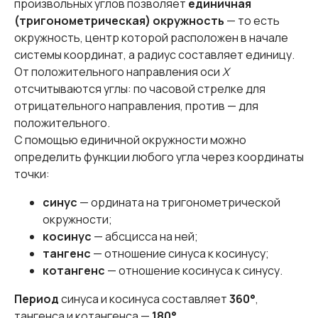
произвольных углов позволяет
единичная
(тригонометрическая) окружность
— то есть
окружность, центр которой расположен в начале
системы координат, а радиус составляет единицу.
От положительного направления оси
Х
отсчитываются углы: по часовой стрелке для
отрицательного направления, против — для
положительного.
С помощью единичной окружности можно
определить функции любого угла через координаты
точки:
синус
— ордината на тригонометрической
окружности;
косинус
— абсцисса на ней;
тангенс
— отношение синуса к косинусу;
котангенс
— отношение косинуса к синусу.
Период
синуса и косинуса составляет
360°
,
тангенса и котангенса —
180°
.