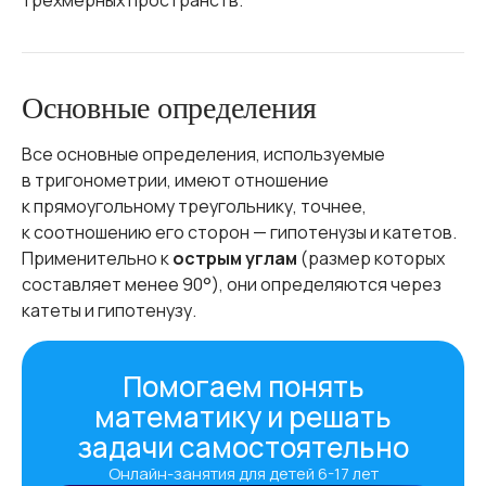
трехмерных пространств.
Основные определения
Все основные определения, используемые
в тригонометрии, имеют отношение
к прямоугольному треугольнику, точнее,
к соотношению его сторон — гипотенузы и катетов.
Применительно к
острым углам
(размер которых
составляет менее 90°), они определяются через
катеты и гипотенузу.
Помогаем понять
математику и решать
задачи самостоятельно
Онлайн-занятия для детей 6-17 лет