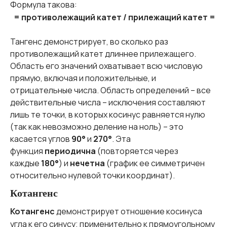
Формула такова:
= противолежащий катет / прилежащий катет =
Тангенс демонстрирует, во сколько раз
противолежащий катет длиннее прилежащего.
Область его значений охватывает всю числовую
прямую, включая и положительные, и
отрицательные числа. Область определений – все
действительные числа – исключения составляют
лишь те точки, в которых косинус равняется нулю
(так как невозможно деление на ноль) – это
касается углов
90°
и
270°
. Эта
функция
периодична
(повторяется через
каждые
180°
) и
нечетна
(график ее симметричен
относительно нулевой точки координат).
Котангенс
Котангенс
демонстрирует отношение косинуса
угла к его синусу; применительно к прямоугольному