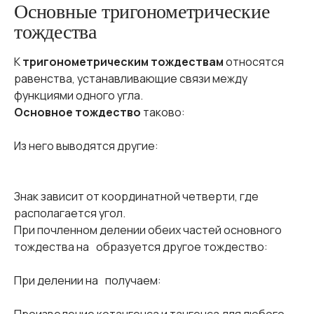
Основные тригонометрические
тождества
К
тригонометрическим тождествам
относятся
равенства, устанавливающие связи между
функциями одного угла.
Основное тождество
таково:
Из него выводятся другие:
Знак зависит от координатной четверти, где
располагается угол.
При почленном делении обеих частей основного
тождества на
образуется другое тождество:
При делении на
получаем: