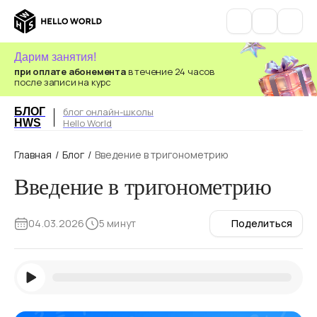
Дарим занятия!
при оплате абонемента
в течение 24 часов
после записи на курс
БЛОГ
блог онлайн-школы
HWS
Hello World
Главная
/
Блог
/
Введение в тригонометрию
Введение в тригонометрию
04.03.2026
5 минут
Поделиться