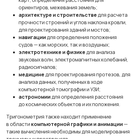
карт, определения расстояния для
ориентиров, межевания земель;
архитектуре и строительстве
для расчета
прочности строений и углов наклона кровли,
для проектирования зданий и мостов;
навигации
для определения положения
судов — как морских, так и воздушных;
электротехнике и физике
для анализа
звуковых волн, электромагнитных колебаний,
радиосигналов;
медицине
для проектирования протезов, для
анализа данных, полученных в ходе
компьютерной томографии и УЗИ;
астрономии
для определения расстояния
до космических объектов и их положения.
Тригонометрия также находит применение
в области
компьютерной графики и анимации
—
такие вычисления необходимы для моделирования