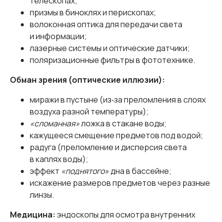
телескопах;
призмы в биноклях и перископах;
волоконная оптика для передачи света
и информации;
лазерные системы и оптические датчики;
поляризационные фильтры в фототехнике.
Обман зрения (оптические иллюзии):
миражи в пустыне (из‑за преломления в слоях
воздуха разной температуры);
«сломанная»
ложка в стакане воды;
кажущееся смещение предметов под водой;
радуга (преломление и дисперсия света
в каплях воды);
эффект
«поднятого»
дна в бассейне;
искажение размеров предметов через разные
линзы.
Медицина:
эндоскопы для осмотра внутренних