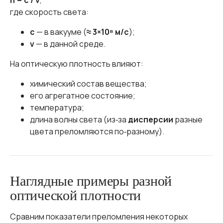
n = c / v
,
где скорость света:
c
— в вакууме (
≈ 3×10⁸ м/с
);
v
— в данной среде.
На оптическую плотность влияют:
химический состав вещества;
его агрегатное состояние;
температура;
длина волны света (из‑за
дисперсии
разные
цвета преломляются по‑разному).
Наглядные примеры разной
оптической плотности
Сравним показатели преломления некоторых