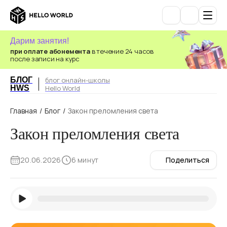
Дарим занятия!
при оплате абонемента
в течение 24 часов
после записи на курс
БЛОГ
блог онлайн-школы
HWS
Hello World
Главная
/
Блог
/
Закон преломления света
Закон преломления света
20.06.2026
6 минут
Поделиться