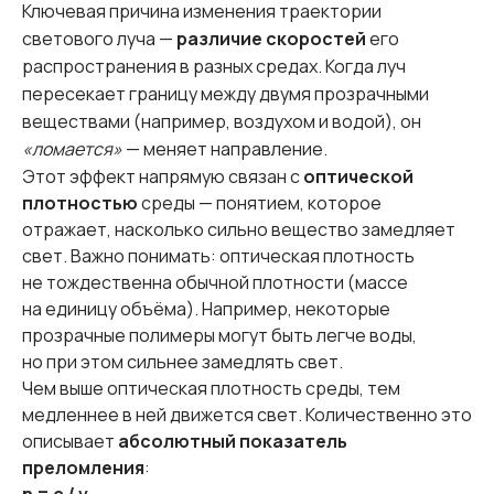
Ключевая причина изменения траектории
светового луча —
различие скоростей
его
распространения в разных средах. Когда луч
пересекает границу между двумя прозрачными
веществами (например, воздухом и водой), он
«ломается»
— меняет направление.
Этот эффект напрямую связан с
оптической
плотностью
среды — понятием, которое
отражает, насколько сильно вещество замедляет
свет. Важно понимать: оптическая плотность
не тождественна обычной плотности (массе
на единицу объёма). Например, некоторые
прозрачные полимеры могут быть легче воды,
но при этом сильнее замедлять свет.
Чем выше оптическая плотность среды, тем
медленнее в ней движется свет. Количественно это
описывает
абсолютный показатель
преломления
: