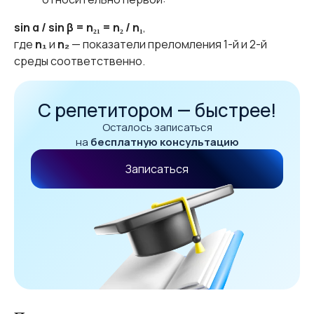
sin α / sin β = n₂₁ = n₂ / n₁
,
где
n₁
и
n₂
— показатели преломления 1-й и 2-й
среды соответственно.
С репетитором — быстрее!
Осталось записаться
на
бесплатную консультацию
Записаться