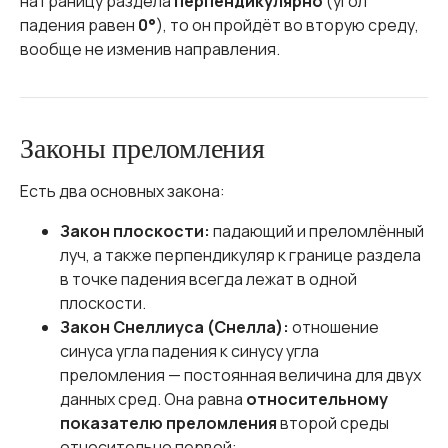
на границу раздела
перпендикулярно
(угол
падения равен
0°
), то он пройдёт во вторую среду,
вообще не изменив направления.
Законы преломления
Есть два основных закона:
Закон плоскости:
падающий и преломлённый
луч, а также перпендикуляр к границе раздела
в точке падения всегда лежат в одной
плоскости.
Закон Снеллиуса (Снелла):
отношение
синуса угла падения к синусу угла
преломления — постоянная величина для двух
данных сред. Она равна
относительному
показателю преломления
второй среды
относительно первой: