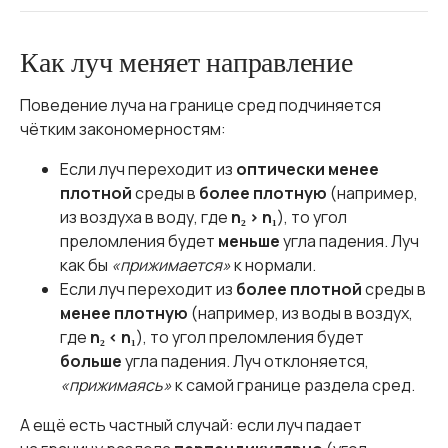
Как луч меняет направление
Поведение луча на границе сред подчиняется
чётким закономерностям:
Если луч переходит из
оптически менее
плотной
среды в
более плотную
(например,
из воздуха в воду, где
n₂ > n₁
), то угол
преломления будет
меньше
угла падения. Луч
как бы
«прижимается»
к нормали.
Если луч переходит из
более плотной
среды в
менее плотную
(например, из воды в воздух,
где
n₂ < n₁
), то угол преломления будет
больше
угла падения. Луч отклоняется,
«прижимаясь»
к самой границе раздела сред.
А ещё есть частный случай: если луч падает