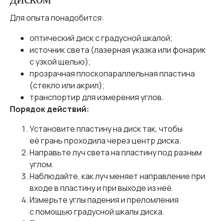
Для опыта понадобится:
оптический диск с градусной шкалой;
источник света (лазерная указка или фонарик
с узкой щелью);
прозрачная плоскопараллельная пластина
(стекло или акрил);
транспортир для измерения углов.
Порядок действий:
Установите пластину на диск так, чтобы
её грань проходила через центр диска.
Направьте луч света на пластину под разным
углом.
Наблюдайте, как луч меняет направление при
входе в пластину и при выходе из неё.
Измерьте углы падения и преломления
с помощью градусной шкалы диска.