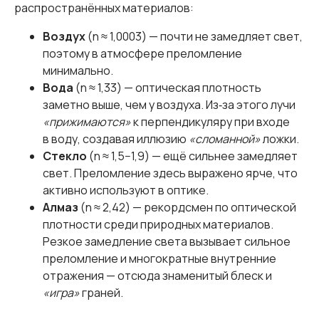
распространённых материалов:
Воздух
(n ≈ 1,0003) — почти не замедляет свет,
поэтому в атмосфере преломление
минимально.
Вода
(n ≈ 1,33) — оптическая плотность
заметно выше, чем у воздуха. Из‑за этого лучи
«прижимаются»
к перпендикуляру при входе
в воду, создавая иллюзию
«сломанной»
ложки.
Стекло
(n ≈ 1,5−1,9) — ещё сильнее замедляет
свет. Преломление здесь выражено ярче, что
активно используют в оптике.
Алмаз
(n ≈ 2,42) — рекордсмен по оптической
плотности среди природных материалов.
Резкое замедление света вызывает сильное
преломление и многократные внутренние
отражения — отсюда знаменитый блеск и
«игра»
граней.