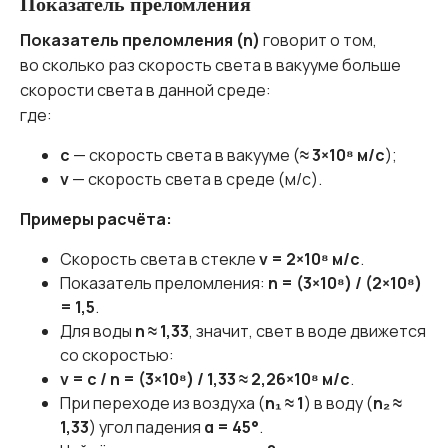
Показатель преломления
Показатель преломления (n)
говорит о том,
во сколько раз скорость света в вакууме больше
скорости света в данной среде:
где:
c
— скорость света в вакууме (
≈ 3×10⁸ м/с
);
v
— скорость света в среде (м/с).
Примеры расчёта:
Скорость света в стекле
v = 2×10⁸ м/с
.
Показатель преломления:
n = (3×10⁸) / (2×10⁸)
= 1,5
.
Для воды
n ≈ 1,33
, значит, свет в воде движется
со скоростью:
v = c / n = (3×10⁸) / 1,33 ≈ 2,26×10⁸ м/с
.
При переходе из воздуха (
n₁ ≈ 1
) в воду (
n₂ ≈
1,33
) угол падения
α = 45°
.