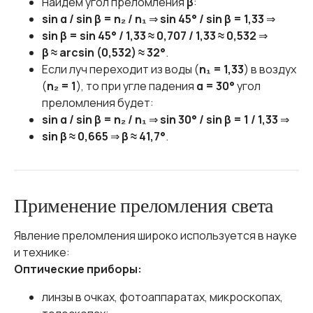
Найдём угол преломления
β
:
sin α / sin β = n₂ / n₁
⇒
sin 45° / sin β = 1,33
⇒
sin β = sin 45° / 1,33 ≈ 0,707 / 1,33 ≈ 0,532
⇒
β ≈ arcsin (0,532) ≈ 32°
.
Если луч переходит из воды (
n₁ = 1,33
) в воздух
(
n₂ = 1
), то при угле падения
α = 30°
угол
преломления будет:
sin α / sin β = n₂ / n₁
⇒
sin 30° / sin β = 1 / 1,33
⇒
sin β ≈ 0,665
⇒
β ≈ 41,7°
.
Применение преломления света
Явление преломления широко используется в науке
и технике:
Оптические приборы:
линзы в очках, фотоаппаратах, микроскопах,