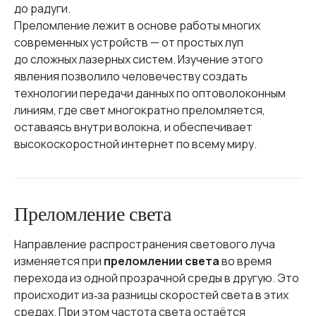
до радуги.
Преломление лежит в основе работы многих
современных устройств — от простых луп
до сложных лазерных систем. Изучение этого
явления позволило человечеству создать
технологии передачи данных по оптоволоконным
линиям, где свет многократно преломляется,
оставаясь внутри волокна, и обеспечивает
высокоскоростной интернет по всему миру.
Преломление света
Направление распространения светового луча
изменяется при
преломлении света
во время
перехода из одной прозрачной среды в другую. Это
происходит из‑за разницы скоростей света в этих
средах. При этом частота света остаётся