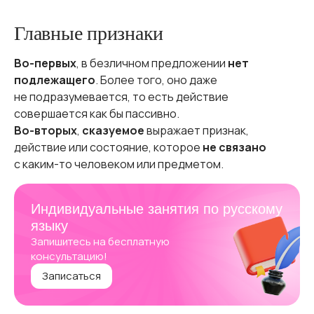
Главные признаки
Во-первых
, в безличном предложении
нет
подлежащего
. Более того, оно даже
не подразумевается, то есть действие
совершается как бы пассивно.
Во-вторых
,
сказуемое
выражает признак,
действие или состояние, которое
не связано
с каким-то человеком или предметом.
Индивидуальные занятия по русскому
языку
Запишитесь на бесплатную
консультацию!
Записаться