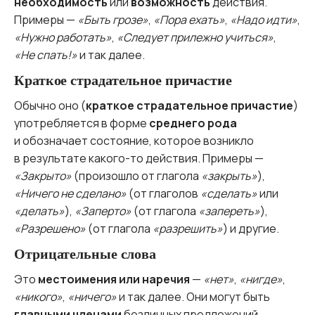
необходимость
или
возможность
действия.
Примеры —
«Быть грозе»
,
«Пора ехать»
,
«Надо идти»
,
«Нужно работать»
,
«Следует прилежно учиться»
,
«Не спать!»
и так далее.
Краткое страдательное причастие
Обычно оно (
краткое страдательное причастие
)
употребляется в форме
среднего рода
и обозначает состояние, которое возникло
в результате какого-то действия. Примеры —
«Закрыто»
(произошло от глагола
«закрыть»
),
«Ничего не сделано»
(от глаголов
«сделать»
или
«делать»
),
«Заперто»
(от глагола
«запереть»
),
«Разрешено»
(от глагола
«разрешить»
) и другие.
Отрицательные слова
Это
местоимения или наречия
—
«нет»
,
«нигде»
,
«никого»
,
«ничего»
и так далее. Они могут быть
главными членами
безличных предложений.