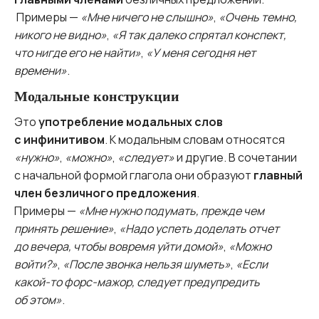
Примеры —
«Мне ничего не слышно»
,
«Очень темно,
никого не видно»
,
«Я так далеко спрятал конспект,
что нигде его не найти»
,
«У меня сегодня нет
времени»
.
Модальные конструкции
Это
употребление модальных слов
с инфинитивом
. К модальным словам относятся
«нужно»
,
«можно»
,
«следует»
и другие. В сочетании
с начальной формой глагола они образуют
главный
член безличного предложения
.
Примеры —
«Мне нужно подумать, прежде чем
принять решение»
,
«Надо успеть доделать отчет
до вечера, чтобы вовремя уйти домой»
,
«Можно
войти?»
,
«После звонка нельзя шуметь»
,
«Если
какой-то форс-мажор, следует предупредить
об этом»
.