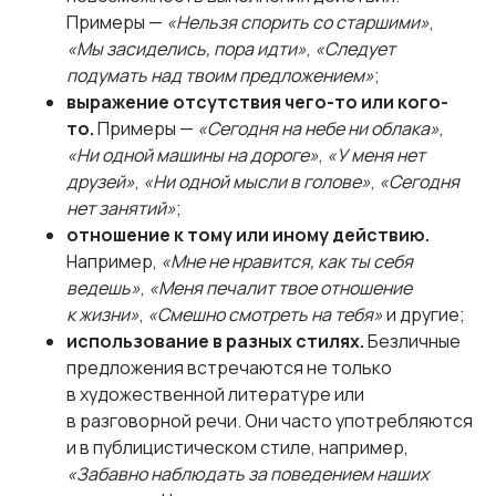
Примеры —
«Нельзя спорить со старшими»
,
«Мы засиделись, пора идти»
,
«Следует
подумать над твоим предложением»
;
выражение отсутствия чего-то или кого-
то.
Примеры —
«Сегодня на небе ни облака»
,
«Ни одной машины на дороге»
,
«У меня нет
друзей»
,
«Ни одной мысли в голове»
,
«Сегодня
нет занятий»
;
отношение к тому или иному действию.
Например,
«Мне не нравится, как ты себя
ведешь»
,
«Меня печалит твое отношение
к жизни»
,
«Смешно смотреть на тебя»
и другие;
использование в разных стилях.
Безличные
предложения встречаются не только
в художественной литературе или
в разговорной речи. Они часто употребляются
и в публицистическом стиле, например,
«Забавно наблюдать за поведением наших