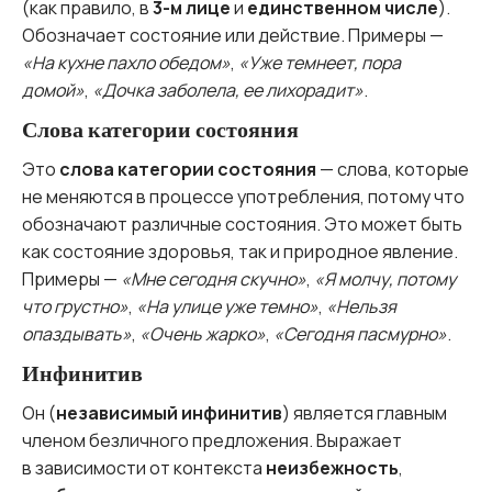
(как правило, в
3-м лице
и
единственном числе
).
Обозначает состояние или действие. Примеры —
«На кухне пахло обедом»
,
«Уже темнеет, пора
домой»
,
«Дочка заболела, ее лихорадит»
.
Слова категории состояния
Это
слова категории состояния
— слова, которые
не меняются в процессе употребления, потому что
обозначают различные состояния. Это может быть
как состояние здоровья, так и природное явление.
Примеры —
«Мне сегодня скучно»
,
«Я молчу, потому
что грустно»
,
«На улице уже темно»
,
«Нельзя
опаздывать»
,
«Очень жарко»
,
«Сегодня пасмурно»
.
Инфинитив
Он (
независимый инфинитив
) является главным
членом безличного предложения. Выражает
в зависимости от контекста
неизбежность
,