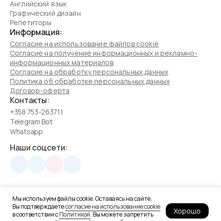
Английский язык
Графический дизайн
Репетиторы
Информация:
Согласие на использование файлов cookie
Согласие на получение информационных и рекламно-
информационных материалов
Согласие на обработку персональных данных
Политика об обработке персональных данных
Договор-оферта
Контакты:
+358 753-263711
Telegram Bot
Whatsapp
Наши соцсети:
Мы используем файлы cookie. Оставаясь на сайте,
Школа программирования для детей
Вы подтверждаете
согласие на использование cookie
HELLO STEM PTE. LTD. 68 Circular Road, #02-01, 049422,
Хорошо
в соответствии с
Политикой
. Вы можете запретить
Singapore