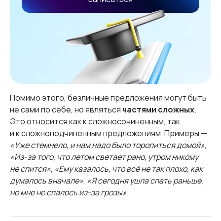
Помимо этого, безличные предложения могут быть
не сами по себе, но являться
частями сложных
.
Это относится как к сложносочиненным, так
и к сложноподчиненным предложениям. Примеры —
«Уже стемнело, и нам надо было торопиться домой»
,
«Из-за того, что летом светает рано, утром никому
не спится»
,
«Ему казалось, что всё не так плохо, как
думалось вначале»
,
«Я сегодня ушла спать раньше,
но мне не спалось из-за грозы»
.