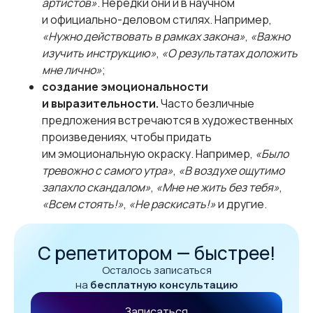
артистов»
. Нередки они и в научном
и официально-деловом стилях. Например,
«Нужно действовать в рамках закона»
,
«Важно
изучить инструкцию»
,
«О результатах доложить
мне лично»
;
создание эмоциональности
и выразительности.
Часто безличные
предложения встречаются в художественных
произведениях, чтобы придать
им эмоциональную окраску. Например,
«Было
тревожно с самого утра»
,
«В воздухе ощутимо
запахло скандалом»
,
«Мне не жить без тебя»
,
«Всем стоять!»
,
«Не раскисать!»
и другие.
С репетитором — быстрее!
Осталось записаться
на
бесплатную консультацию
Записаться