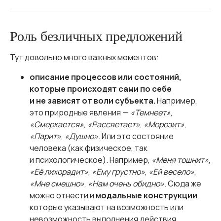
Роль безличных предложений
Тут довольно много важных моментов:
описание процессов или состояний,
которые происходят сами по себе
и не зависят от воли субъекта.
Например,
это природные явления —
«Темнеет»
,
«Смеркается»
,
«Рассветает»
,
«Морозит»
,
«Парит»
,
«Душно»
. Или это состояние
человека (как физическое, так
и психологическое). Например,
«Меня тошнит»
,
«Её лихорадит»
,
«Ему грустно»
,
«Ей весело»
,
«Мне смешно»
,
«Нам очень обидно»
. Сюда же
можно отнести и
модальные конструкции
,
которые указывают на возможность или
невозможность выполнения действия.