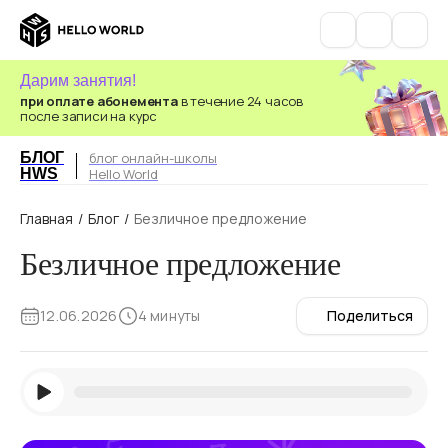
Дарим занятия!
при оплате абонемента
в течение 24 часов
после записи на курс
БЛОГ
блог онлайн-школы
HWS
Hello World
Главная
/
Блог
/
Безличное предложение
Безличное предложение
12.06.2026
4 минуты
Поделиться