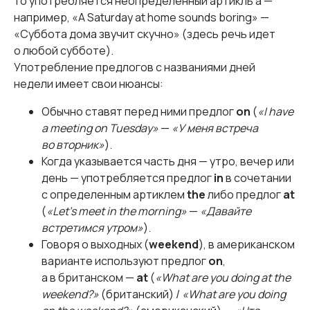
то употребляется неопределенный артикль a —
например, «A Saturday at home sounds boring» —
«Суббота дома звучит скучно» (здесь речь идет
о любой субботе).
Употребление предлогов с названиями дней
недели имеет свои нюансы:
Обычно ставят перед ними предлог
on
(
«I have
a meeting on Tuesday»
—
«У меня встреча
во вторник»
).
Когда указывается часть дня — утро, вечер или
день — употребляется предлог
in
в сочетании
с определенным артиклем
the
либо предлог
at
(
«Let's meet in the morning»
—
«Давайте
встретимся утром»
).
Говоря о выходных (
weekend
), в американском
варианте используют предлог
on
,
а в британском —
at
(
«What are you doing at the
weekend?»
(британский) /
«What are you doing