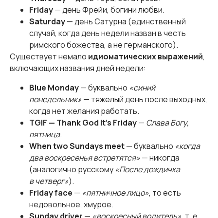
Friday
— день Фрейи, богини любви.
Saturday
— день Сатурна (единственный
случай, когда день недели назван в честь
римского божества, а не германского).
Существует немало
идиоматических выражений
,
включающих названия дней недели:
Blue Monday
— буквально
«синий
понедельник»
— тяжелый день после выходных,
когда нет желания работать.
TGIF — Thank God It’s Friday
—
Слава Богу,
пятница
.
When two Sundays meet
— буквально
«когда
два воскресенья встретятся»
— никогда
(аналогично русскому
«После дождичка
в четверг»
).
Friday face
—
«пятничное лицо»
, то есть
недовольное, хмурое.
Sunday driver
—
«воскресный водитель»
, т. е.