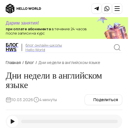
Дарим занятия!
при оплате абонемента
в течение 24 часов
после записи на курс
БЛОГ
блог онлайн-школы
HWS
Hello World
Главная
/
Блог
/
Дни недели в английском языке
Дни недели в английском
языке
10.03.2026
4 минуты
Поделиться