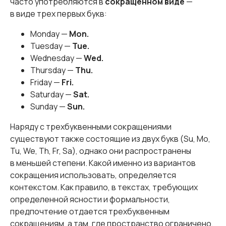
часто употребляются в
сокращенном виде
—
в виде трех первых букв:
Monday —
Mon.
Tuesday —
Tue.
Wednesday —
Wed.
Thursday —
Thu.
Friday —
Fri.
Saturday —
Sat.
Sunday —
Sun.
Наряду с трехбуквенными сокращениями
существуют также состоящие из двух букв (Su, Mo,
Tu, We, Th, Fr, Sa), однако они распространены
в меньшей степени. Какой именно из вариантов
сокращения использовать, определяется
контекстом. Как правило, в текстах, требующих
определенной ясности и формальности,
предпочтение отдается трехбуквенным
сокращениям, а там, где пространство ограничено,