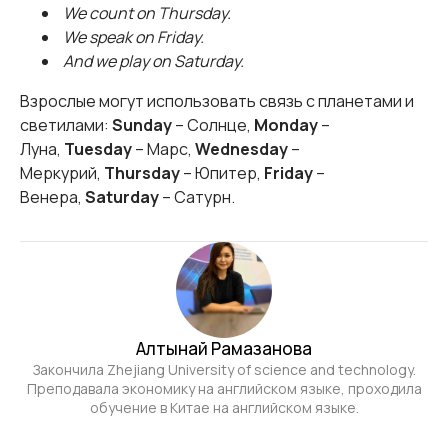
We count on Thursday.
We speak on Friday.
And we play on Saturday.
Взрослые могут использовать связь с планетами и
светилами:
Sunday
– Солнце,
Monday
–
Луна,
Tuesday
– Марс,
Wednesday
–
Меркурий,
Thursday
– Юпитер,
Friday
–
Венера,
Saturday
– Сатурн.
Алтынай Рамазанова
Закончила Zhejiang University of science and technology.
Преподавала экономику на английском языке, проходила
обучение в Китае на английском языке.