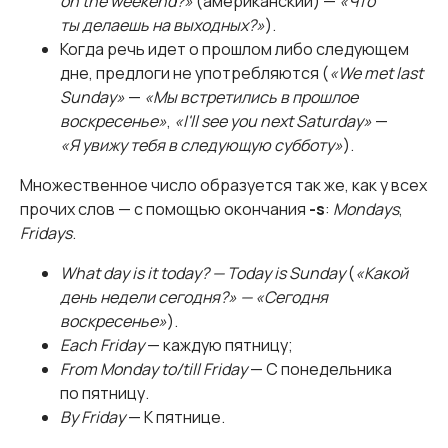
on the weekend?»
(американский) —
«Что
ты делаешь на выходных?»
).
Когда речь идет о прошлом либо следующем
дне, предлоги не употребляются (
«We met last
Sunday»
—
«Мы встретились в прошлое
воскресенье»
,
«I'll see you next Saturday»
—
«Я увижу тебя в следующую субботу»
).
Множественное число образуется так же, как у всех
прочих слов — с помощью окончания
-s
:
Mondays
,
Fridays
.
What day is it today? — Today is Sunday
(
«Какой
день недели сегодня?» — «Сегодня
воскресенье»
).
Each Friday
— каждую пятницу;
From Monday to/till Friday
— С понедельника
по пятницу.
By Friday
— К пятнице.