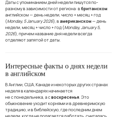
Даты с упоминанием дней недели пишутся по-
разному в зависимости от региона: в
британском
английском — день недели, число + месяц + год
(
Monday, 5 January 2026
), в
американском
— день
недели, месяц + число + год (
Monday, January 5,
2026
), причем название дня недели всегда
отделяют запятой от даты.
Интересные факты о днях недели
в английском
В Англии, США, Канаде и некоторых других странах
неделя в календарях начинается
не с понедельника, а с
воскресенья
. Это
обыкновение уходит корнями и в древнеримскую
традицию, и в библейскую, где последним днем
недели, когда не полагается работать, считалась