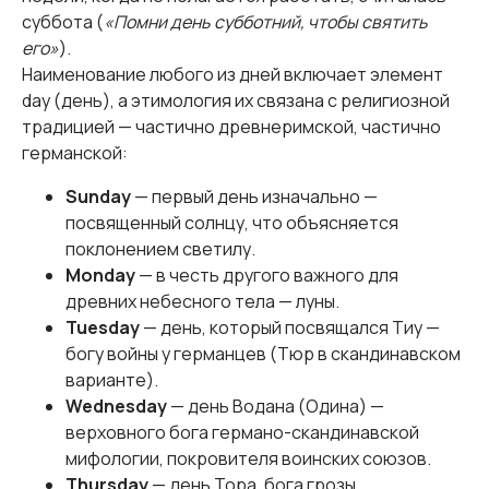
суббота (
«Помни день субботний, чтобы святить
его»
).
Наименование любого из дней включает элемент
day (день), а этимология их связана с религиозной
традицией — частично древнеримской, частично
германской:
Sunday
— первый день изначально —
посвященный солнцу, что объясняется
поклонением светилу.
Monday
— в честь другого важного для
древних небесного тела — луны.
Tuesday
— день, который посвящался Тиу —
богу войны у германцев (Тюр в скандинавском
варианте).
Wednesday
— день Водана (Одина) —
верховного бога германо-скандинавской
мифологии, покровителя воинских союзов.
Thursday
— день Тора, бога грозы.