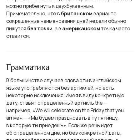
можно прибегнуть к двухбуквенным.
Примечательно, что в
британском
варианте
сокращенные наименования дней недели обычно
пишутся
без точки
, а в
американском
точка часто
ставится.
Грамматика
В большинстве случаев слова эти в английском
языке употребляются без артиклей, но есть
некоторые исключения. Имея в виду конкретную
дату, ставят определенный артикль the —
например, «We will celebrate on the Friday that you
arrive» — «Мы будем праздновать в ту пятницу,
в которую ты приедешь». Если же речь идет
об определенном дне, но без конкретной даты,