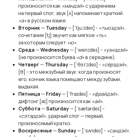
произносится как
«мандэй»
с ударением
на первый слог, звук [ʌ] напоминает краткий
«а»
в русском языке.
Вторник
—
Tuesday
— [ˈtjuːzdeɪ] -
«тьюздэй»
,
сочетание [tj] звучит как мягкое
«ть»
,
за которым следует
«ю»
.
Среда
—
Wednesday
— [ˈwenzdeɪ] -
«уэнздэй»
(не произносится буква
«d»
в середине).
Четверг
—
Thursday
— [ˈθɜːrzdeɪ] -
«сёрздэй»
,
[θ] - это межзубный звук: когда произносят
его, кончик языка помещают между зубами,
выдыхая.
Пятница
—
Friday
— [ˈfraɪdeɪ] -
«фрайдэй»
,
дифтонг [aɪ] произносится как
«ай»
.
Суббота
—
Saturday
— [ˈsætərdeɪ] -
«сэтэрдэй»
, ударный слог — первый,
произносимый кратко.
Воскресенье
—
Sunday
— [ˈsʌndeɪ] -
«сандэй»
,