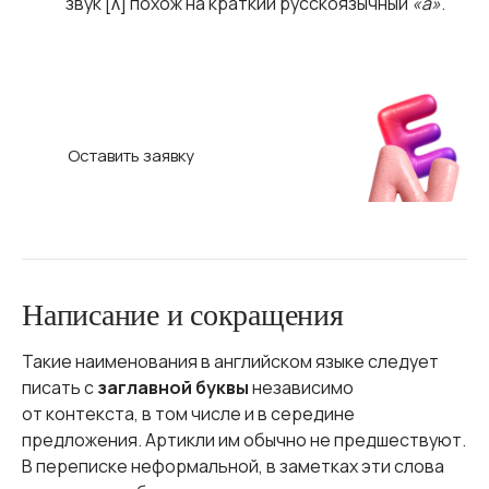
звук [ʌ] похож на краткий русскоязычный
«а»
.
Научим ребёнка говорить на англий­
ском!
C нуля и без акцента в школе Hello World
Оставить заявку
Написание и сокращения
Такие наименования в английском языке следует
писать с
заглавной буквы
независимо
от контекста, в том числе и в середине
предложения. Артикли им обычно не предшествуют.
В переписке неформальной, в заметках эти слова