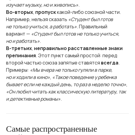
изучает музыку, но и живопись»
.
Во-вторых
,
пропуск
какой-либо союзной части.
Например, нельзя сказать
«Студент был готов
не только учиться, а работать»
. Правильный
вариант —
«Студент был готов не только учиться,
но и работать»
.
В-третьих
,
неправильно расставленные знаки
препинания
. Этот пункт самый простой: перед
второй частью союза запятые ставятся
всегда
.
Примеры:
«Мы вчера не только гуляли в парке,
но и ходили в кино»
,
«Такое поведение у ребенка
бывает если не каждый день, то раз в неделю точно»
,
«Он любил читать как классическую литературу, так
и детективные романы»
.
Самые распространенные