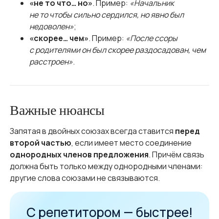
«не то что… но»
. Пример:
«Начальник
не то чтобы сильно сердился, но явно был
недоволен»
;
«скорее… чем»
. Пример:
«После ссоры
с родителями он был скорее раздосадован, чем
расстроен»
.
Важные нюансы
Запятая в двойных союзах всегда ставится
перед
второй частью
, если имеет место соединение
однородных членов предложения
. Причём связь
должна быть только между однородными членами:
другие слова союзами не связываются.
С репетитором — быстрее!