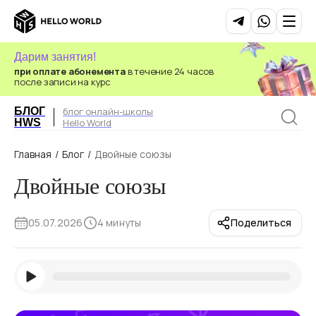
Дарим занятия!
при оплате абонемента
в течение 24 часов
после записи на курс
БЛОГ
блог онлайн-школы
HWS
Hello World
Главная
/
Блог
/
Двойные союзы
Двойные союзы
05.07.2026
4 минуты
Поделиться