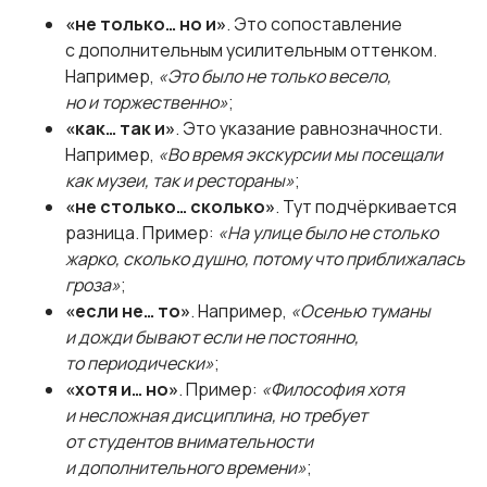
«не только… но и»
. Это сопоставление
с дополнительным усилительным оттенком.
Например,
«Это было не только весело,
но и торжественно»
;
«как… так и»
. Это указание равнозначности.
Например,
«Во время экскурсии мы посещали
как музеи, так и рестораны»
;
«не столько… сколько»
. Тут подчёркивается
разница. Пример:
«На улице было не столько
жарко, сколько душно, потому что приближалась
гроза»
;
«если не… то»
. Например,
«Осенью туманы
и дожди бывают если не постоянно,
то периодически»
;
«хотя и… но»
. Пример:
«Философия хотя
и несложная дисциплина, но требует
от студентов внимательности
и дополнительного времени»
;