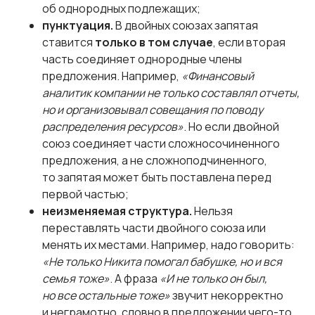
об однородных подлежащих;
пунктуация.
В двойных союзах запятая
ставится
только в том случае
, если вторая
часть соединяет однородные члены
предложения. Например,
«Финансовый
аналитик компании не только составлял отчеты,
но и организовывал совещания по поводу
распределения ресурсов»
. Но если двойной
союз соединяет части сложносочиненного
предложения, а не сложноподчиненного,
то запятая может быть поставлена перед
первой частью;
неизменяемая структура.
Нельзя
переставлять части двойного союза или
менять их местами. Например, надо говорить:
«Не только Никита помогал бабушке, но и вся
семья тоже»
. А фраза
«И не только он был,
но все остальные тоже»
звучит некорректно
и неграмотно, словно в предложении чего-то