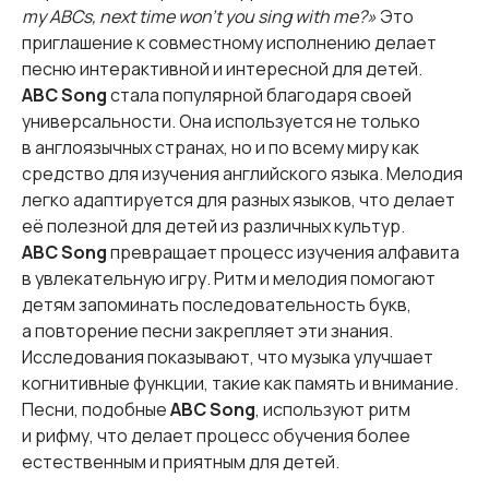
my ABCs, next time won’t you sing with me?»
Это
приглашение к совместному исполнению делает
песню интерактивной и интересной для детей.
ABC Song
стала популярной благодаря своей
универсальности. Она используется не только
в англоязычных странах, но и по всему миру как
средство для изучения английского языка. Мелодия
легко адаптируется для разных языков, что делает
её полезной для детей из различных культур.
ABC Song
превращает процесс изучения алфавита
в увлекательную игру. Ритм и мелодия помогают
детям запоминать последовательность букв,
а повторение песни закрепляет эти знания.
Исследования показывают, что музыка улучшает
когнитивные функции, такие как память и внимание.
Песни, подобные
ABC Song
, используют ритм
и рифму, что делает процесс обучения более
естественным и приятным для детей.