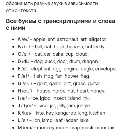
обозначать разные звуки в зависимости
от контекста.
Все буквы с транскрипциями и слова
с ними
A
/eɪ/ – apple, ant, astronaut, art, alligator.
B
/biː/ – ball, bat, book, banana, butterfly.
C
/siː/ – cat, car, cake, cup, cloud.
D
/diː/ – dog, duck, door, drum, dragon.
E
/iː/ – elephant, egg, engine, eagle, envelope.
F
/ef/ – fish, frog, fan, flower, flag.
G
/dʒiː/ – goat, game, gift, grass, guitar.
H
/eɪtʃ/ – house, horse, hat, heart, honey.
I
/aɪ/ – ice, igloo, insect, island, ink.
J
/dʒeɪ/ – juice, jar, jelly, jam, jungle.
K
/keɪ/ – kite, key, kangaroo, king, kitchen.
L
/el/ – lion, lamp, leaf, ladder, lake.
M
/em/ – monkey, moon, map, mask, mountain.