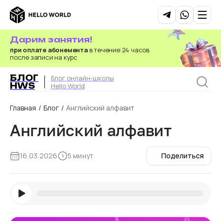
Дарим занятия!
при оплате абонемента
в течение 24 часов
после записи на курс
БЛОГ
блог онлайн-школы
HWS
Hello World
Главная
/
Блог
/
Английский алфавит
Английский алфавит
16.03.2026
5 минут
Поделиться