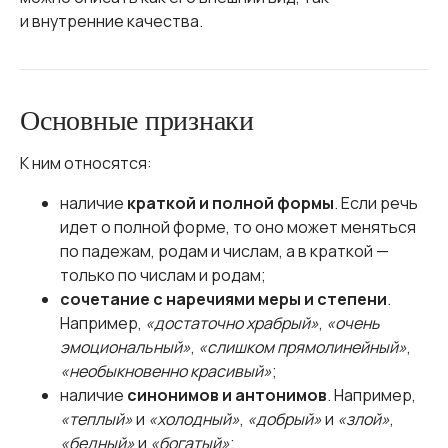
и внутренние качества.
Основные признаки
К ним относятся:
наличие
краткой и полной формы
. Если речь
идет о полной форме, то оно может меняться
по падежам, родам и числам, а в краткой —
только по числам и родам;
сочетание с наречиями меры и степени
.
Например,
«достаточно храбрый»
,
«очень
эмоциональный»
,
«слишком прямолинейный»
,
«необыкновенно красивый»
;
наличие
синонимов и антонимов
. Например,
«теплый»
и
«холодный»
,
«добрый»
и
«злой»
,
«бедный»
и
«богатый»
;