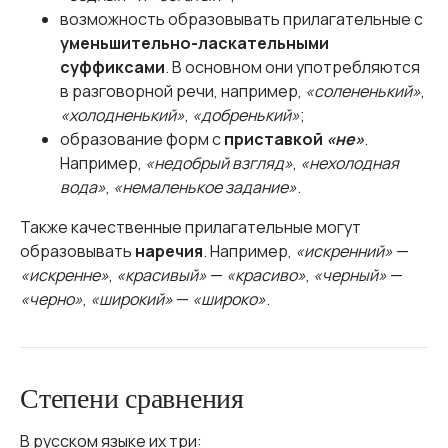
возможность образовывать прилагательные с
уменьшительно-ласкательными
суффиксами
. В основном они употребляются
в разговорной речи, например,
«солененький»
,
«холодненький»
,
«добренький»
;
образование форм с
приставкой
«не»
.
Например,
«недобрый взгляд»
,
«нехолодная
вода»
,
«немаленькое задание»
.
Также качественные прилагательные могут
образовывать
наречия
. Например,
«искренний»
—
«искренне»
,
«красивый»
—
«красиво»
,
«черный»
—
«черно»
,
«широкий»
—
«широко»
.
Степени сравнения
В русском языке их три: