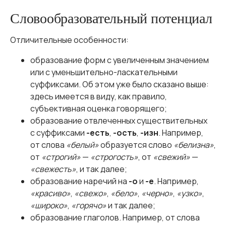
Словообразовательный потенциал
Отличительные особенности:
образование форм с увеличенным значением
или с уменьшительно-ласкательными
суффиксами. Об этом уже было сказано выше:
здесь имеется в виду, как правило,
субъективная оценка говорящего;
образование отвлеченных существительных
с суффиксами
-есть
,
-ость
,
-изн
. Например,
от слова
«белый»
образуется слово
«белизна»
,
от
«строгий»
—
«строгость»
, от
«свежий»
—
«свежесть»
, и так далее;
образование наречий на
-о
и
-е
. Например,
«красиво»
,
«свежо»
,
«бело»
,
«черно»
,
«узко»
,
«широко»
,
«горячо»
и так далее;
образование глаголов. Например, от слова