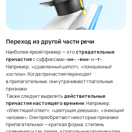
Переход из другой части речи
Наиболее яркий пример — это
страдательные
причастия
с суффиксами
-нн-
,
-енн-
и
-т-
.
Например,
«сдавленный шепот»
,
«поношенный
костюм»
. Когда причастия переходят
в прилагательные, они утрачивают глагольные
признаки.
Также следует выделить
действительные
причастия настоящего времени
. Например,
«блестящий ответ»
,
«цветущая девушка»
,
«знающий
человек»
. Они приобретают некоторые признаки
прилагательных — краткая форма, степень
сравнения и так далее, а глагольные признаки при