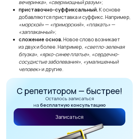
вечеринка»
,
«сверхмощный разум»
;
приставочно-суффиксальный.
К основе
добавляются приставка и суффикс. Например,
«морской»
—
«приморский»
,
«плакать»
—
«заплаканный»
;
сложение основ.
Новое слово возникает
из двух и более. Например,
«светло-зеленая
блузка»
,
«ярко-синее платье»
,
«сердечно-
сосудистые заболевания»
,
«умалишенный
человек»
и другие.
С репетитором — быстрее!
Осталось записаться
на
бесплатную консультацию
Записаться