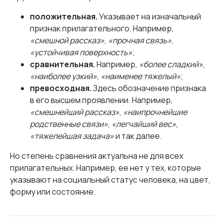
положительная.
Указывает на изначальный
признак прилагательного. Например,
«смешной рассказ»
,
«прочная связь»
,
«устойчивая поверхность»
;
сравнительная.
Например,
«более сладкий»
,
«наиболее узкий»
,
«наименее тяжелый»
;
превосходная.
Здесь обозначение признака
в его высшем проявлении. Например,
«смешнейший рассказ»
,
«наипрочнейшие
родственные связи»
,
«легчайший вес»
,
«тяжелейшая задача»
и так далее.
Но степень сравнения актуальна не для всех
прилагательных. Например, ее нет у тех, которые
указывают на социальный статус человека, на цвет,
форму или состояние.