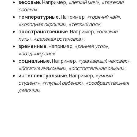
весовые.
Например,
«легкий мяч»
,
«тяжелая
собака»
;
температурные.
Например,
«горячий чай»
,
«холодная окрошка»
,
«теплый пол»
;
пространственные.
Например,
«близкий
путь»
,
«далекая остановка»
;
временные.
Например,
«раннее утро»
,
«поздний рейс»
;
социальные.
Например,
«уважаемый человек»
,
«богатые знакомые»
,
«состоятельная семья»
;
интеллектуальные.
Например,
«умный
студент»
,
«глупый ребенок»
,
«сообразительная
девочка»
.
Индивидуальные занятия
по русскому языку
Запишитесь на бесплатную
консультацию!