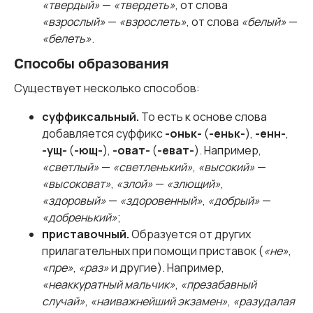
«твердый»
—
«твердеть»
, от слова
«взрослый»
—
«взрослеть»
, от слова
«белый»
—
«белеть»
.
Способы образования
Существует несколько способов:
суффиксальный.
То есть к основе слова
добавляется суффикс
-оньк-
(
-еньк-
),
-енн-
,
-ущ-
(
-ющ-
),
-оват-
(
-еват-
). Например,
«светлый»
—
«светленький»
,
«высокий»
—
«высоковат»
,
«злой»
—
«злющий»
,
«здоровый»
—
«здоровенный»
,
«добрый»
—
«добренький»
;
приставочный.
Образуется от других
прилагательных при помощи приставок (
«не»
,
«пре»
,
«раз»
и другие). Например,
«неаккуратный мальчик»
,
«презабавный
случай»
,
«наиважнейший экзамен»
,
«разудалая