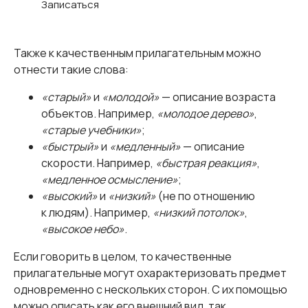
Записаться
Также к качественным прилагательным можно
отнести такие слова:
«старый»
и
«молодой»
— описание возраста
объектов. Например,
«молодое дерево»
,
«старые учебники»
;
«быстрый»
и
«медленный»
— описание
скорости. Например,
«быстрая реакция»
,
«медленное осмысление»
;
«высокий»
и
«низкий»
(не по отношению
к людям). Например,
«низкий потолок»
,
«высокое небо»
.
Если говорить в целом, то качественные
прилагательные могут охарактеризовать предмет
одновременно с нескольких сторон. С их помощью
можно описать как его внешний вид, так