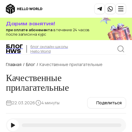
Дарим занятия!
при оплате абонемента
в течение 24 часов
после записи на курс
БЛОГ
блог онлайн-школы
HWS
Hello World
Главная
/
Блог
/
Качественные прилагательные
Качественные
прилагательные
22.03.2026
4 минуты
Поделиться