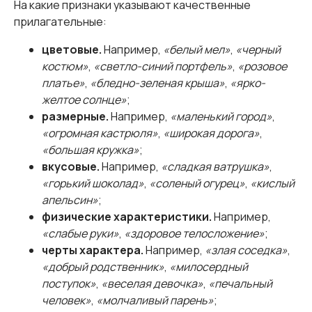
На какие признаки указывают качественные
прилагательные:
цветовые.
Например,
«белый мел»
,
«черный
костюм»
,
«светло-синий портфель»
,
«розовое
платье»
,
«бледно-зеленая крыша»
,
«ярко-
желтое солнце»
;
размерные.
Например,
«маленький город»
,
«огромная кастрюля»
,
«широкая дорога»
,
«большая кружка»
;
вкусовые.
Например,
«сладкая ватрушка»
,
«горький шоколад»
,
«соленый огурец»
,
«кислый
апельсин»
;
физические характеристики.
Например,
«слабые руки»
,
«здоровое телосложение»
;
черты характера.
Например,
«злая соседка»
,
«добрый родственник»
,
«милосердный
поступок»
,
«веселая девочка»
,
«печальный
человек»
,
«молчаливый парень»
;