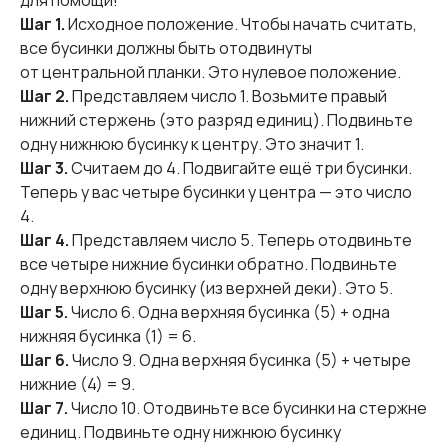
для помощи!
Шаг 1.
Исходное положение. Чтобы начать считать,
все бусинки должны быть отодвинуты
от центральной планки. Это нулевое положение.
Шаг 2.
Представляем число 1. Возьмите правый
нижний стержень (это разряд единиц). Подвиньте
одну нижнюю бусинку к центру. Это значит 1.
Шаг 3.
Считаем до 4. Подвигайте ещё три бусинки.
Теперь у вас четыре бусинки у центра — это число
4.
Шаг 4.
Представляем число 5. Теперь отодвиньте
все четыре нижние бусинки обратно. Подвиньте
одну верхнюю бусинку (из верхней деки). Это 5.
Шаг 5.
Число 6. Одна верхняя бусинка (5) + одна
нижняя бусинка (1) = 6.
Шаг 6.
Число 9. Одна верхняя бусинка (5) + четыре
нижние (4) = 9.
Шаг 7.
Число 10. Отодвиньте все бусинки на стержне
единиц. Подвиньте одну нижнюю бусинку