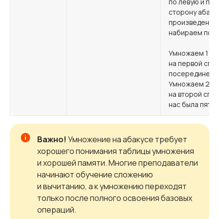
по левую и пр
сторону абаку
произведение
набираем пос
Умножаем 1 х 5
на первой спи
посередине
Умножаем 2 х 5
на второй спиц
нас была пяте
Важно!
Умножение на абакусе требует
хорошего понимания таблицы умножения
и хорошей памяти. Многие преподаватели
начинают обучение сложению
и вычитанию, а к умножению переходят
только после полного освоения базовых
операций.