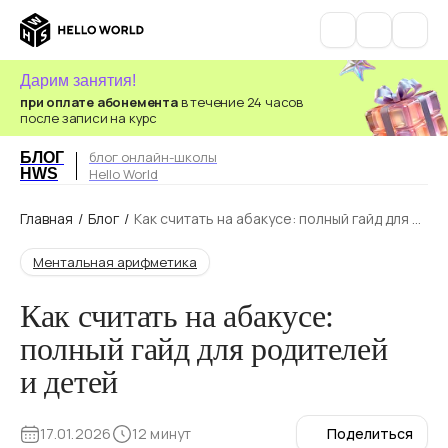
Дарим занятия!
при оплате абонемента
в течение 24 часов
после записи на курс
блог онлайн-школы
БЛОГ
HWS
Hello World
Главная
/
Блог
/
Как считать на абакусе: полный гайд для р
одителей и детей
Ментальная арифметика
Как считать на абакусе:
полный гайд для родителей
и детей
17.01.2026
12 минут
Поделиться