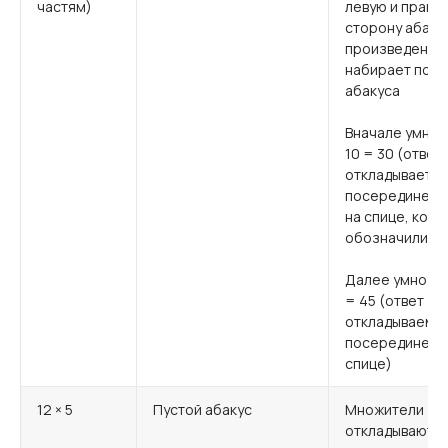
частям)
левую и праву
сторону абаку
произведение
набирает пос
абакуса
Вначале умнож
10 = 30 (ответ
откладывается
посередине а
на спице, кот
обозначили ка
Далее умножае
= 45 (ответ
откладываем
посередине на
спице)
12 × 5
Пустой абакус
Множители
откладываютс