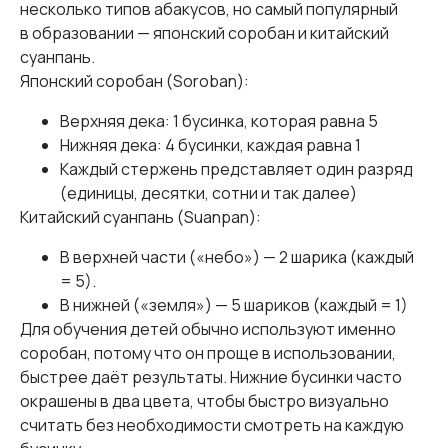
несколько типов абакусов, но самый популярный
в образовании — японский соробан и китайский
суанпань.
Японский соробан (Soroban):
Верхняя дека: 1 бусинка, которая равна 5
Нижняя дека: 4 бусинки, каждая равна 1
Каждый стержень представляет один разряд
(единицы, десятки, сотни и так далее)
Китайский суанпань (Suanpan):
В верхней части («небо») — 2 шарика (каждый
= 5).
В нижней («земля») — 5 шариков (каждый = 1)
Для обучения детей обычно используют именно
соробан, потому что он проще в использовании,
быстрее даёт результаты. Нижние бусинки часто
окрашены в два цвета, чтобы быстро визуально
считать без необходимости смотреть на каждую