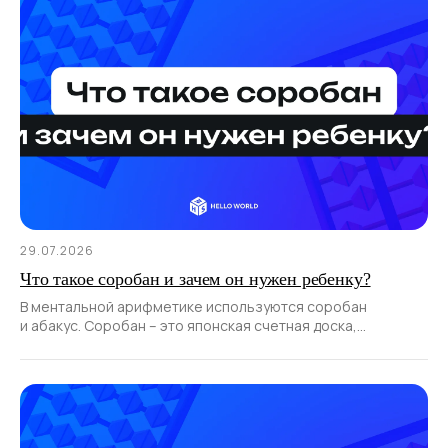
29.07.2026
Что такое соробан и зачем он нужен ребенку?
В ментальной арифметике используются соробан
и абакус. Соробан – это японская счетная доска,
являющаяся традиционным инструментом для устного
счета.