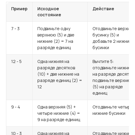
Пример
Исходное
Действие
состояние
7 - 3
Подвиньте одну
Отодвиньте верхню
верхнюю (5) и две
бусинку (5) и
нижние (2) = 7 на
добавьте 2 нижние
разряде единиц
бусинки
12 - 5
Одна нижняя на
Вычтите 5:
разряде десятков
отодвиньте нижнюю
(10) + две нижние на
на разряде десятков
разряде единиц (2) =
подвиньте верхнюю
12
(5) на разряде
единиц
9 - 4
Одна верхняя (5) +
Отодвиньте четыре
четыре нижние (4) =
нижние бусинки
9 на разряде единиц
10 - 3
Одна нижняя на
Отодвиньте нижнюю