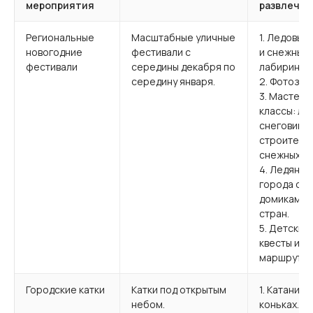
мероприятия
развлечен
Региональные
Масштабные уличные
1. Ледовые
новогодние
фестивали с
и снежные
фестивали
середины декабря по
лабиринты.
середину января.
2. Фотозон
3. Мастер-
классы: ле
снеговиков
строитель
снежных за
4. Ледяные
города с м
домиками 
стран.
5. Детские
квесты и
маршруты.
Городские катки
Катки под открытым
1. Катание 
небом.
коньках.