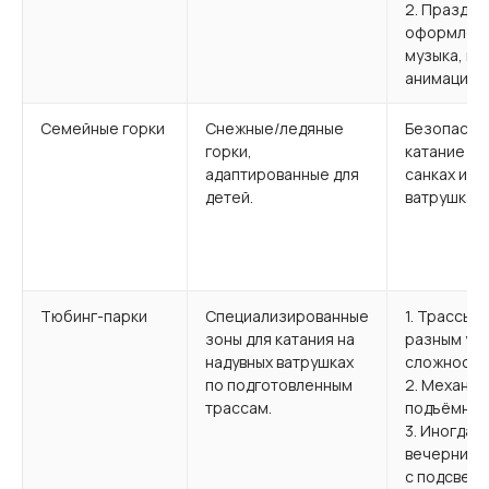
2. Праздн
оформлени
музыка, ин
анимация.
Семейные горки
Снежные/ледяные
Безопасно
горки,
катание на
адаптированные для
санках или
детей.
ватрушках.
Тюбинг-парки
Специализированные
1. Трассы с
зоны для катания на
разным ур
надувных ватрушках
сложности
по подготовленным
2. Механи
трассам.
подъёмник
3. Иногда —
вечерние 
с подсветк