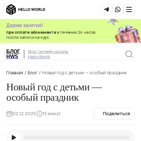
Дарим занятия!
при оплате абонемента
в течение 24 часов
после записи на курс
блог онлайн-школы
БЛОГ
HWS
Hello World
Главная
/
Блог
/
Новый год с детьми — особый праздник
Новый год с детьми —
особый праздник
02.12.2025
15 минут
Поделиться