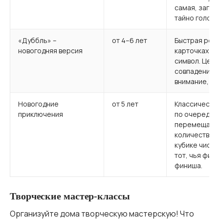
самая, загад
тайно голосу
«Дуббль» –
от 4–6 лет
Быстрая реак
новогодняя версия
карточках вс
символ. Цел
совпадение, 
внимание, ск
Новогодние
от 5 лет
Классическая
приключения
по очереди п
перемещая с
количество к
кубике числу
тот, чья фиш
финиша.
Творческие мастер-классы
Организуйте дома творческую мастерскую! Что