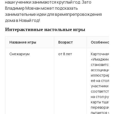
наши ученики занимаются круглый год. Зато
Владимир Мовчан может подсказать
занимательные идеи для времяпрепровождения
дома в Новый год!
Интерактивные настольные игры
Название игры
Возраст
Особенности
Снежариум
от 8 лет
Карточная иг
«Имаджинари
становится в
ассоциацию к
иллюстриров
её на стол р
участники вы
соответству
на стол руба
карты тщате
переворачив
пытается угад