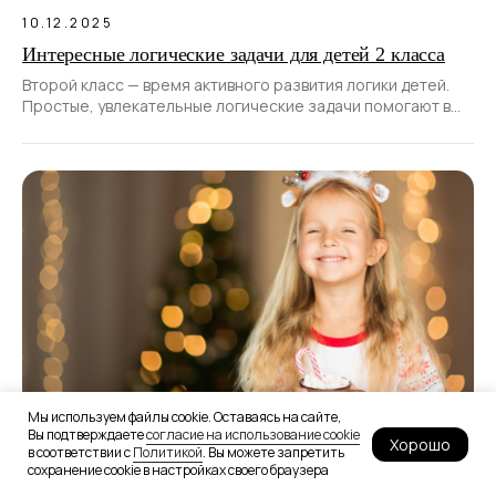
10.12.2025
Интересные логические задачи для детей 2 класса
Второй класс — время активного развития логики детей.
Простые, увлекательные логические задачи помогают в
этом.
Мы используем файлы cookie. Оставаясь на сайте,
Вы подтверждаете
согласие на использование cookie
Хорошо
в соответствии с
Политикой
. Вы можете запретить
28.11.2025
сохранение cookie в настройках своего браузера
40 загадок про Новый год для детей всех возрастов