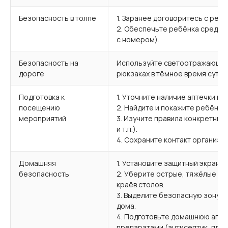
Безопасность в толпе
1. Заранее договоритесь с реб
2. Обеспечьте ребёнка средств
с номером).
Безопасность на
Используйте светоотражающие
дороге
рюкзаках в тёмное время суток
Подготовка к
1. Уточните наличие аптечки и
посещению
2. Найдите и покажите ребёнку
мероприятий
3. Изучите правила конкретных 
и т.п.).
4. Сохраните контакт организа
Домашняя
1. Установите защитный экран в
безопасность
2. Уберите острые, тяжёлые и
краёв столов.
3. Выделите безопасную зону д
дома.
4. Подготовьте домашнюю апте
препаратами (антисептик, пла