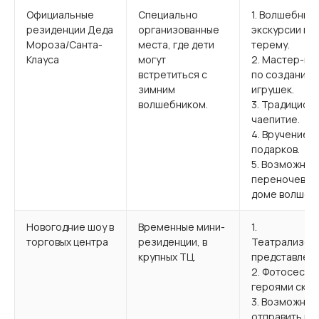
Официальные
Специально
1. Волшебные
резиденции Деда
организованные
экскурсии по
Мороза/Санта-
места, где дети
терему.
Клауса
могут
2. Мастер-кл
встретиться с
по созданию
зимним
игрушек.
волшебником.
3. Традицион
чаепитие.
4. Вручение
подарков.
5. Возможнос
переночевать
доме волшебн
Новогодние шоу в
Временные мини-
1.
торговых центра
резиденции, в
Театрализов
крупных ТЦ.
представлени
2. Фотосесси
героями сказ
3. Возможнос
отправить пи