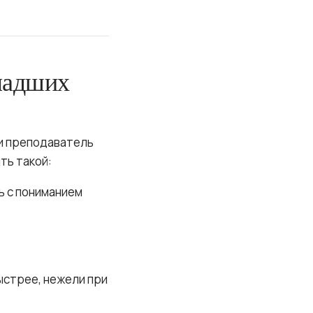
ладших
 и преподаватель
ть такой:
ть с пониманием
ыстрее, нежели при