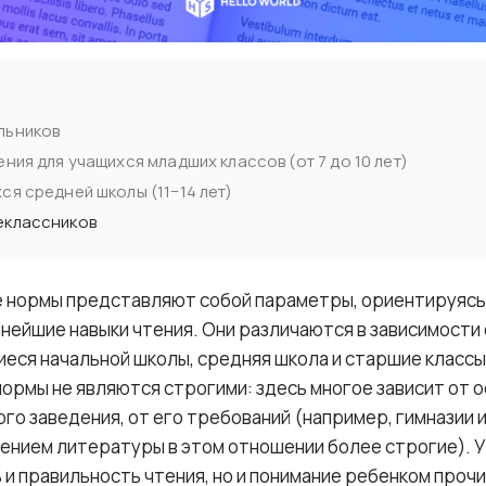
льников
ния для учащихся младших классов (от 7 до 10 лет)
ся средней школы (11−14 лет)
еклассников
ее нормы представляют собой параметры, ориентируясь
ейшие навыки чтения. Они различаются в зависимости 
иеся начальной школы, средняя школа и старшие класс
нормы не являются строгими: здесь многое зависит от 
ого заведения, от его требований (например, гимназии 
чением литературы в этом отношении более строгие). 
 и правильность чтения, но и понимание ребенком проч