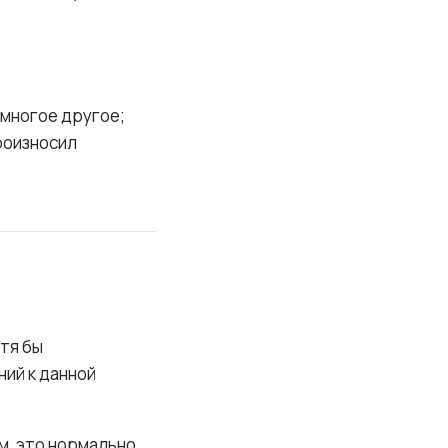
 многое другое;
роизносил
отя бы
ний к данной
м, это нормально.