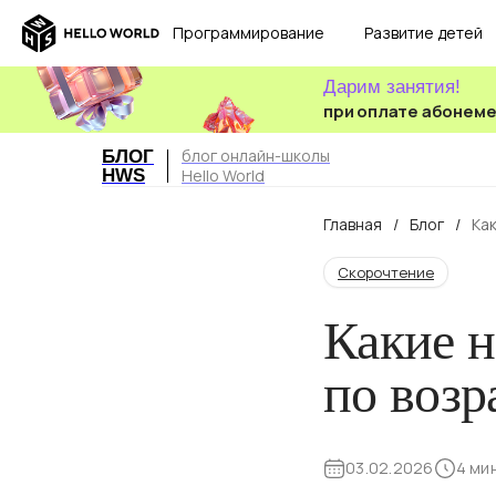
Программирование
Развитие детей
Дарим занятия!
при оплате абонем
блог онлайн-школы
БЛОГ
HWS
Hello World
Главная
/
Блог
/
Ка
Скорочтение
Какие 
по возр
03.02.2026
4 ми