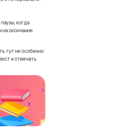
 паузы, когда
м на окончание
ть тут не особенно
екст и отвечать