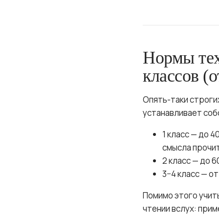
Нормы тех
классов (о
Опять-таки строгих
устанавливает соб
1 класс — до 
смысла прочи
2 класс — до 6
3−4 класс — от
Помимо этого учиты
чтении вслух: прим