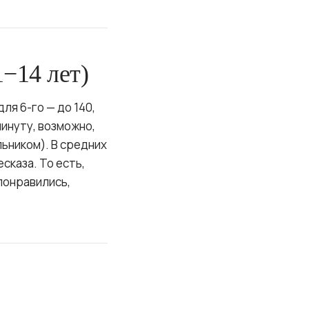
−14 лет)
ля 6-го — до 140,
минуту, возможно,
льником). В средних
сказа. То есть,
понравились,