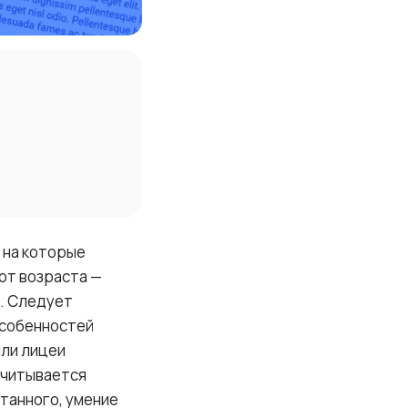
 на которые
от возраста —
ы. Следует
особенностей
или лицеи
Учитывается
итанного, умение