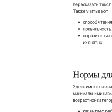
пересказать текст
Также учитывают:
способ чтения
правильность.
выразительнос
их внятно.
Нормы дл
Здесь имеются в ви
минимальными навык
возрастной категор
как читает ре