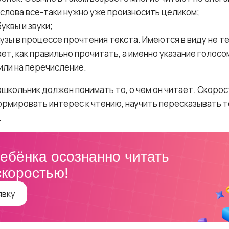
слова все-таки нужно уже произносить целиком;
уквы и звуки;
аузы в процессе прочтения текста. Имеются в виду не те
ает, как правильно прочитать, а именно указание голосо
ли на перечисление.
ошкольник должен понимать то, о чем он читает. Скорос
ормировать интерес к чтению, научить пересказывать т
.
ебёнка осознанно читать
скоростью!
явку