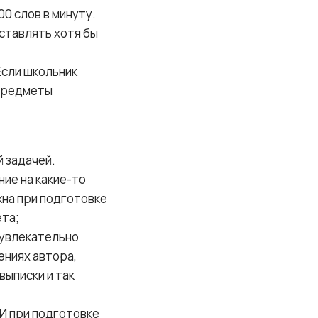
00 слов в минуту.
ставлять хотя бы
Если школьник
 предметы
й задачей.
ние на какие-то
жна при подготовке
ета;
 увлекательно
ениях автора,
выписки и так
И при подготовке