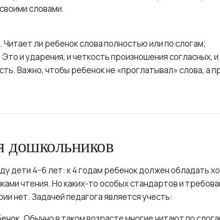
 своими словами.
. Читает ли ребенок слова полностью или по слогам;
 Это и ударения, и четкость произношения согласных, и
ть. Важно, чтобы ребенок не «проглатывал» слова, а п
я дошкольников
ду дети 4−6 лет: к 4 годам ребенок должен обладать х
ами чтения. Но каких-то особых стандартов и требова
ии нет. Задачей педагога является учесть:
бенок. Обычно в таком возрасте многие читают по слога