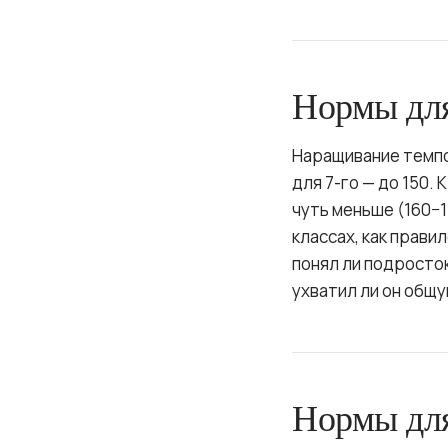
Нормы для
Наращивание темпов
для 7-го — до 150. 
чуть меньше (160−1
классах, как прави
понял ли подросток
ухватил ли он общу
Нормы для