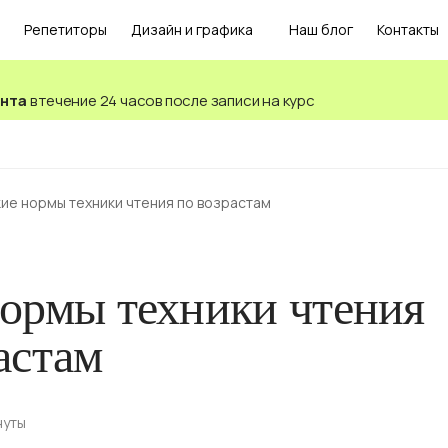
Репетиторы
Дизайн и графика
Наш блог
Контакты
ента
в течение 24 часов после записи на курс
кие нормы техники чтения по возрастам
нормы техники чтения
астам
нуты