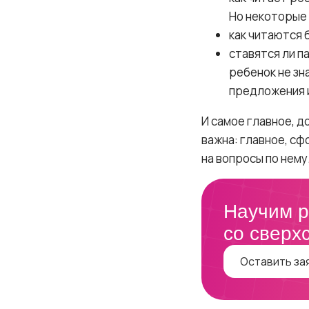
Но некоторые 
как читаются б
ставятся ли п
ребенок не зн
предложения и
И самое главное, д
важна: главное, сф
на вопросы по нему
Научим р
со сверх
Оставить за