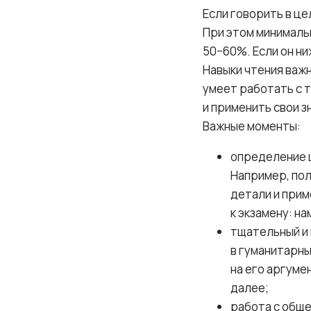
Если говорить в це
При этом минималь
50−60%. Если он н
Навыки чтения важн
умеет работать с 
и применить свои з
Важные моменты:
определение ц
Например, пол
детали и прим
к экзамену: н
тщательный и 
в гуманитарны
на его аргуме
далее;
работа с обще