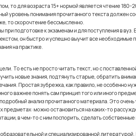
лом, то для возраста 15+ нормой является чтение 180−2
ный уровень понимания прочитанного текста должен со
иже, то скорочтение бессмысленно.
ы при подготовке к экзаменам и для поступления в вуз. 
текстом, он быстро и успешно выучит все необходимые
нания на практике.
ели. То есть не просто читать текст, но с поставленно
учить новые знания, подтянуть старые, обратить внима
ечания. Простая зубрежка, как правило, не особенно ну
амного важнее понять сам принцип того или иного предм
подробный анализ прочитанного материала. Это очень
х предметах: можно остановиться на каких-то рассужд
нтации, в чем-то с ним поспорить, сделать собственные 
образовательной и специализированной литературой. 