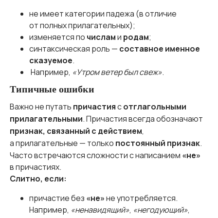
не имеет категории падежа (в отличие
от полных прилагательных);
изменяется по
числам
и
родам
;
синтаксическая роль —
составное именное
сказуемое
.
Например,
«Утром ветер был свеж»
.
Типичные ошибки
Важно не путать
причастия
с
отглагольными
прилагательными
. Причастия всегда обозначают
признак, связанный с действием
,
а прилагательные — только
постоянный признак
.
Часто встречаются сложности с написанием
«не»
в причастиях.
Слитно, если:
причастие без
«не»
не употребляется.
Например,
«ненавидящий»
,
«негодующий»
,