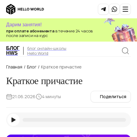
Дарим занятия!
при оплате абонемента
в течение 24 часов
после записи на курс
БЛОГ
блог онлайн-школы
HWS
Hello World
Главная
/
Блог
/
Краткое причастие
Краткое причастие
21.06.2026
4 минуты
Поделиться