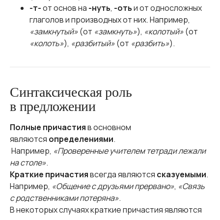
-т-
от основ на
-нуть
,
-оть
и от односложных
глаголов и производных от них. Например,
«замкнутый»
(от
«замкнуть»
),
«колотый»
(от
«колоть»
),
«разбитый»
(от
«разбить»
).
Синтаксическая роль
в предложении
Полные причастия
в основном
являются
определениями
.
Например,
«Проверенные учителем тетради лежали
на столе»
.
Краткие причастия
всегда являются
сказуемыми
.
Например,
«Общение с друзьями прервано»
,
«Связь
с родственниками потеряна»
.
В некоторых случаях краткие причастия являются