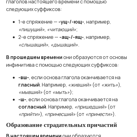
глаголов настоящего времени с помощью
следующих суффиксов:
1-е спряжение —
-ущ-/-ющ-
, например,
«пишущий»
,
«читающий»
;
2-е спряжение —
-ащ-/-ящ-
, например,
«слышащий»
,
«дышащий»
.
В прошедшем времени
они образуются от основы
инфинитива с помощью следующих суффиксов:
-вш-
, если основа глагола оканчивается на
гласный
. Например,
«живший»
(от
«жить»
),
«мывший»
(от
«мыть»
);
-ш-
, если основа глагола оканчивается на
согласный
. Например,
«пришедший»
(от
«прийти»
),
«принесший»
(от
«принести»
).
Образование страдательных причастий
В настоящем времени
они образуются