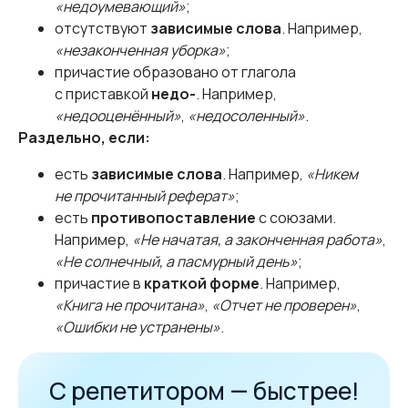
«недоумевающий»
;
отсутствуют
зависимые слова
. Например,
«незаконченная уборка»
;
причастие образовано от глагола
с приставкой
недо-
. Например,
«недооценённый»
,
«недосоленный»
.
Раздельно, если:
есть
зависимые слова
. Например,
«Никем
не прочитанный реферат»
;
есть
противопоставление
с союзами.
Например,
«Не начатая, а законченная работа»
,
«Не солнечный, а пасмурный день»
;
причастие в
краткой форме
. Например,
«Книга не прочитана»
,
«Отчет не проверен»
,
«Ошибки не устранены»
.
С репетитором — быстрее!