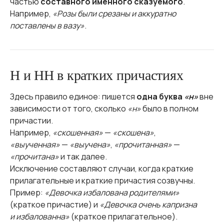
частью
составного именного сказуемого
.
Например,
«Розы были срезаны и аккуратно
поставлены в вазу»
.
Н и НН в кратких причастиях
Здесь правило единое: пишется
одна буква
«н»
вне
зависимости от того, сколько
«н»
было в полном
причастии.
Например,
«скошенная»
—
«скошена»
,
«выученная»
—
«выучена»
,
«прочитанная»
—
«прочитана»
и так далее.
Исключение составляют случаи, когда краткие
прилагательные и краткие причастия созвучны.
Пример:
«Девочка избалована родителями»
(краткое причастие) и
«Девочка очень капризна
и избалованна»
(краткое прилагательное).