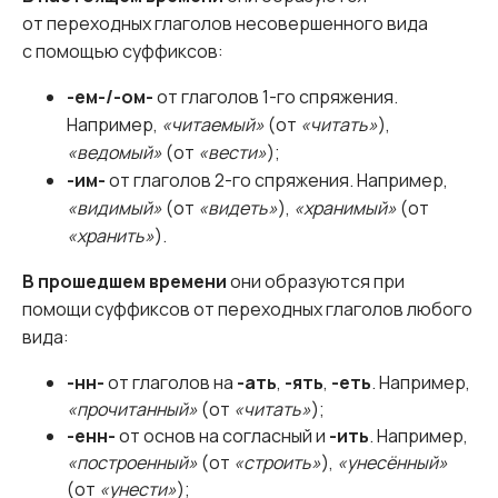
от переходных глаголов несовершенного вида
с помощью суффиксов:
-ем-/-ом-
от глаголов 1-го спряжения.
Например,
«читаемый»
(от
«читать»
),
«ведомый»
(от
«вести»
);
-им-
от глаголов 2-го спряжения. Например,
«видимый»
(от
«видеть»
),
«хранимый»
(от
«хранить»
).
В прошедшем времени
они образуются при
помощи суффиксов от переходных глаголов любого
вида:
-нн-
от глаголов на
-ать
,
-ять
,
-еть
. Например,
«прочитанный»
(от
«читать»
);
-енн-
от основ на согласный и
-ить
. Например,
«построенный»
(от
«строить»
),
«унесённый»
(от
«унести»
);