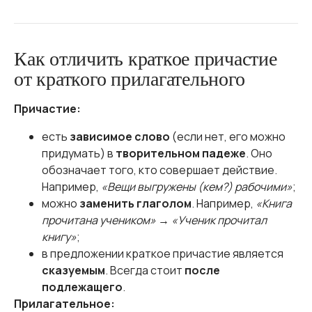
Как отличить краткое причастие
от краткого прилагательного
Причастие:
есть
зависимое слово
(если нет, его можно
придумать) в
творительном падеже
. Оно
обозначает того, кто совершает действие.
Например,
«Вещи выгружены (кем?) рабочими»
;
можно
заменить глаголом
. Например,
«Книга
прочитана учеником»
→
«Ученик прочитал
книгу»
;
в предложении краткое причастие является
сказуемым
. Всегда стоит
после
подлежащего
.
Прилагательное: