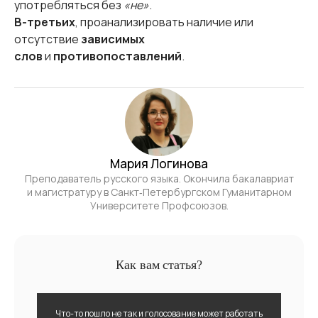
употребляться без
«не»
.
В-третьих
, проанализировать наличие или
отсутствие
зависимых
слов
и
противопоставлений
.
Мария Логинова
Преподаватель русского языка. Окончила бакалавриат
и магистратуру в Санкт‑Петербургском Гуманитарном
Университете Профсоюзов.
Как вам статья?
Что-то пошло не так и голосование может работать