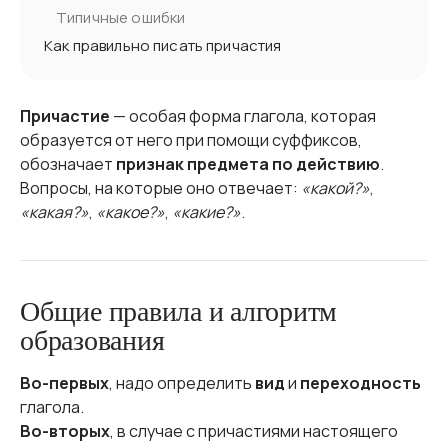
Типичные ошибки
Как правильно писать причастия
Причастие
— особая форма глагола, которая
образуется от него при помощи суффиксов,
обозначает
признак предмета по действию
.
Вопросы, на которые оно отвечает:
«какой?»
,
«какая?»
,
«какое?»
,
«какие?»
.
Общие правила и алгоритм
образования
Во-первых
, надо определить
вид
и
переходность
глагола.
Во-вторых
, в случае с причастиями настоящего