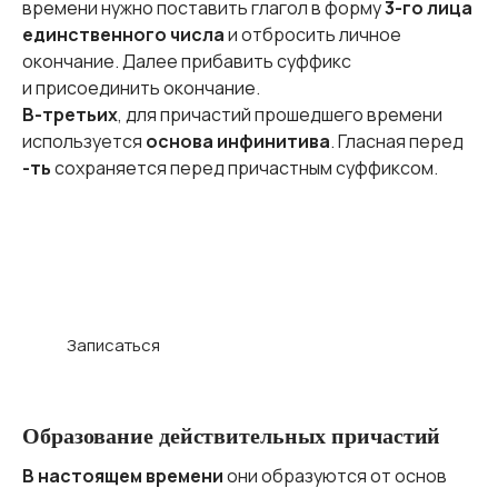
времени нужно поставить глагол в форму
3-го лица
единственного числа
и отбросить личное
окончание. Далее прибавить суффикс
и присоединить окончание.
В-третьих
, для причастий прошедшего времени
используется
основа инфинитива
. Гласная перед
-ть
сохраняется перед причастным суффиксом.
Индивидуальные занятия по русскому
языку
Запишитесь на бесплатную
консультацию!
Записаться
Образование действительных причастий
В настоящем времени
они образуются от основ