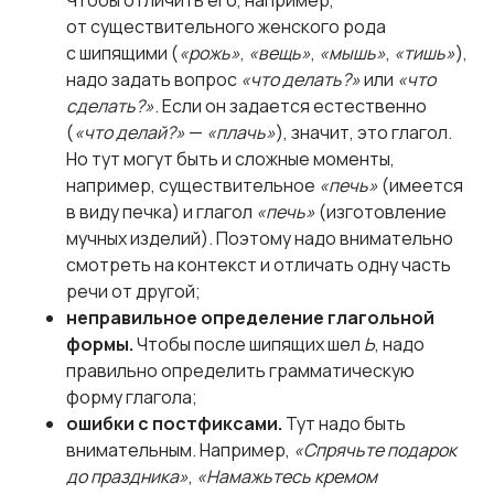
Чтобы отличить его, например,
от существительного женского рода
с шипящими (
«рожь»
,
«вещь»
,
«мышь»
,
«тишь»
),
надо задать вопрос
«что делать?»
или
«что
сделать?»
. Если он задается естественно
(
«что делай?»
—
«плачь»
), значит, это глагол.
Но тут могут быть и сложные моменты,
например, существительное
«печь»
(имеется
в виду печка) и глагол
«печь»
(изготовление
мучных изделий). Поэтому надо внимательно
смотреть на контекст и отличать одну часть
речи от другой;
неправильное определение глагольной
формы.
Чтобы после шипящих шел
Ь
, надо
правильно определить грамматическую
форму глагола;
ошибки с постфиксами.
Тут надо быть
внимательным. Например,
«Спрячьте подарок
до праздника»
,
«Намажьтесь кремом