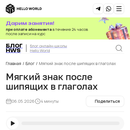
Дарим занятия!
при оплате абонемента
в течение 24 часов
после записи на курс
БЛОГ
блог онлайн-школы
HWS
Hello World
Главная
/
Блог
/
Мягкий знак после шипящих в глаголах
Мягкий знак после
шипящих в глаголах
06.05.2026
4 минуты
Поделиться