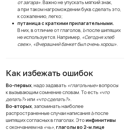
от загара»
. Важно не упускать мягкий знак,
а при таком нагромождении букв сделать это,
к сожалению, легко;
путаница с краткими прилагательными.
В них, в отличие от глаголов,
Ь
после шипящих
не используется. Например,
«Сегодня хлеб
свеж»
,
«Вчерашний банкет был очень хорош»
.
Как избежать ошибок
Во-первых
, надо задавать
«глагольные»
вопросы
к вызывающим сомнение словам. То есть
«что
делать?»
или
«что сделать?»
.
Во-вторых
, запоминать наиболее
распространенные случаи написания
Ь
после
шипящих согласных в глаголах. Это
инфинитивы
с окончанием на
«чь»
,
глаголы во 2-м лице