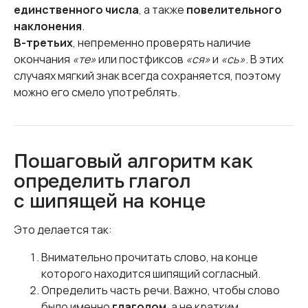
единственного числа
, а также
повелительного
наклонения
.
В-третьих
, непременно проверять наличие
окончания
«те»
или постфиксов
«ся»
и
«сь»
. В этих
случаях мягкий знак всегда сохраняется, поэтому
можно его смело употреблять.
Пошаговый алгоритм как
определить глагол
с шипящей на конце
Это делается так:
Внимательно прочитать слово, на конце
которого находится шипящий согласный.
Определить часть речи. Важно, чтобы слово
было именно
глаголом
, а не кратким