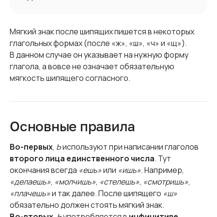
Мягкий знак после шипящих пишется в некоторых
глагольных формах (после «ж», «ш», «ч» и «щ»).
В данном случае он указывает на нужную форму
глагола, а вовсе не означает обязательную
мягкость шипящего согласного.
Основные правила
Во-первых
,
Ь
используют при написании глаголов
второго лица единственного числа
. Тут
окончания всегда
«ешь»
или
«ишь»
. Например,
«делаешь»
,
«молчишь»
,
«стелешь»
,
«смотришь»
,
«плачешь»
и так далее. После шипящего
«ш»
обязательно должен стоять мягкий знак.
Во-вторых
,
Ь
употребляется в
инфинитиве
,