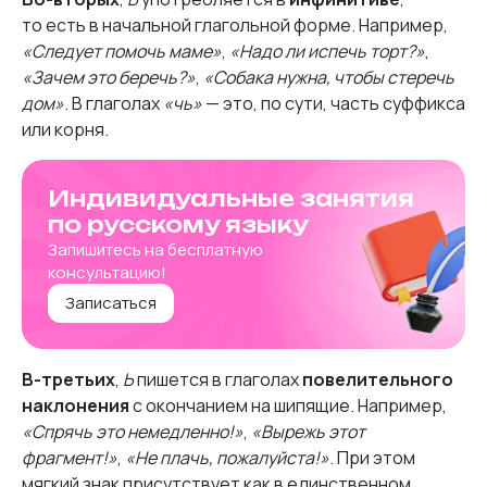
то есть в начальной глагольной форме. Например,
«Следует помочь маме»
,
«Надо ли испечь торт?»
,
«Зачем это беречь?»
,
«Собака нужна, чтобы стеречь
дом»
. В глаголах
«чь»
— это, по сути, часть суффикса
или корня.
Индивидуальные занятия
по русскому языку
Запишитесь на бесплатную
консультацию!
Записаться
В-третьих
,
Ь
пишется в глаголах
повелительного
наклонения
с окончанием на шипящие. Например,
«Спрячь это немедленно!»
,
«Вырежь этот
фрагмент!»
,
«Не плачь, пожалуйста!»
. При этом
мягкий знак присутствует как в единственном