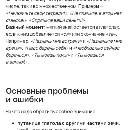
числе, так и во множественном. Примеры —
«Не прячьте свои тетради!»
,
«Не плачьте, в этом нет
смысла!»
,
«Спрячьте ваши деньги!»
.
Важный момент:
мягкий знак остается в глаголах,
если к ним добавляется
«ся»
или окончание
«те»
.
Например,
«Назначь мне встречу»
и
«Назначьте мне
время»
,
«Надо беречь себя»
и
«Необходимо сейчас
беречься»
,
«Ты моешь полы»
и
«Ты моешься
в ванной»
.
Основные проблемы
и ошибки
На что надо обратить особое внимание:
путаница глагола с другими частями речи.