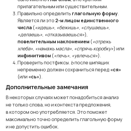
прилагательным или существительным.
Правильно определить
глагольную форму
.
Является ли это
2-м лицом единственного
числа
(
«идешь»
,
«бежишь»
,
«слушаешь»
,
«делаешь»
,
«отказываешься»
),
повелительным наклонением
(
«отрежь
хлеба»
,
«намажь масла»
,
«спрячь коробку»
) или
инфинитивом
(
«печь»
,
«увлечься»
).
Проверить постфиксы.
Ь
после шипящих
непременно должен сохраниться перед
«ся»
(или
«сь»
).
Дополнительные замечания
В некоторых случаях может понадобиться анализ
не только слова, но и контекста предложения,
в котором оно употребляется. Это поможет
максимально точно определить глагольную форму
и не допустить ошибок.