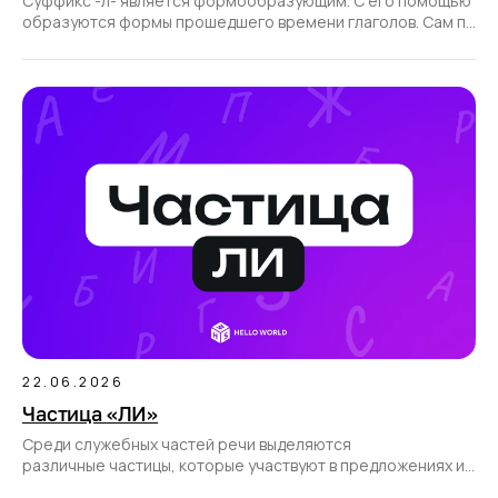
Суффикс -л- является формообразующим. С его помощью
образуются формы прошедшего времени глаголов. Сам по
себе суффикс не образует новые слова
22.06.2026
Частица «ЛИ»
Среди служебных частей речи выделяются
различные частицы, которые участвуют в предложениях и
позволяют передать различные смысловые оттенки.