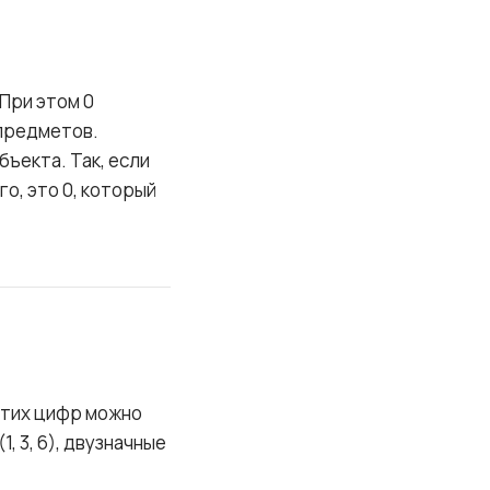
. При этом 0
 предметов.
бъекта. Так, если
го, это 0, который
этих цифр можно
, 3, 6), двузначные