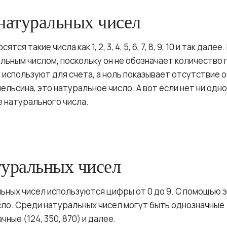
натуральных чисел
ся такие числа как 1, 2, 3, 4, 5, 6, 7, 8, 9, 10 и так далее
альным числом, поскольку он не обозначает количество
используют для счета, а ноль показывает отсутствие о
ельсина, это натуральное число. А вот если нет ни одно
е натурального числа.
туральных чисел
льных чисел используются цифры от 0 до 9. С помощью 
ло. Среди натуральных чисел могут быть однозначные (1
ачные (124, 350, 870) и далее.