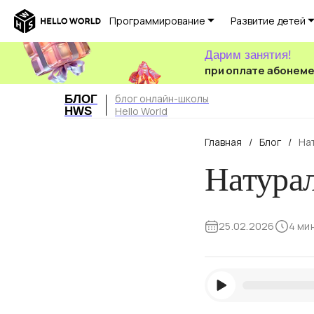
Программирование
Развитие детей
Дарим занятия!
при оплате абонем
блог онлайн-школы
БЛОГ
HWS
Hello World
Главная
/
Блог
/
На
Натура
25.02.2026
4 ми