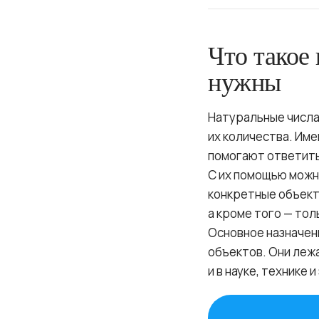
Что такое
нужны
Натуральные числа
их количества. Име
помогают ответить
С их помощью можно
конкретные объекты
а кроме того — то
Основное назначен
объектов. Они лежа
и в науке, технике 