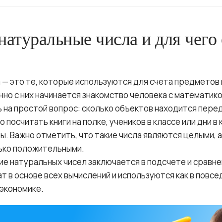
 натуральные числа и для чего
 — это те, которые используются для счета предметов 
нно с них начинается знакомство человека с математикой
 на простой вопрос: сколько объектов находится перед
 посчитать книги на полке, учеников в классе или дни в 
. Важно отметить, что такие числа являются целыми, а
лько положительными.
ие натуральных чисел заключается в подсчете и сравн
т в основе всех вычислений и используются как в повсе
и экономике.