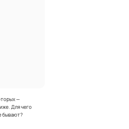
оторых —
иже. Для чего
ие бывают?