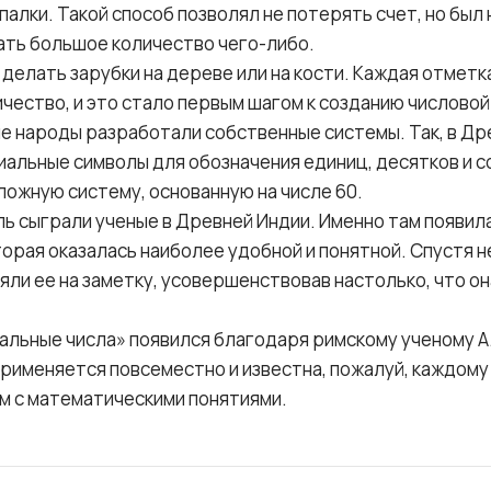
 палки. Такой способ позволял не потерять счет, но был
ать большое количество чего-либо.
делать зарубки на дереве или на кости. Каждая отметк
ество, и это стало первым шагом к созданию числовой 
е народы разработали собственные системы. Так, в Др
альные символы для обозначения единиц, десятков и с
ложную систему, основанную на числе 60.
ь сыграли ученые в Древней Индии. Именно там появил
торая оказалась наиболее удобной и понятной. Спустя 
яли ее на заметку, усовершенствовав настолько, что о
льные числа» появился благодаря римскому ученому А. 
применяется повсеместно и известна, пожалуй, каждому
ом с математическими понятиями.