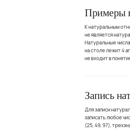
Примеры 
К натуральным относят
не является натур
Натуральные числа 
на столе лежит 4 ап
не входит в поняти
Запись на
Для записи натура
записать любое чис
(25, 49, 97), трехзн