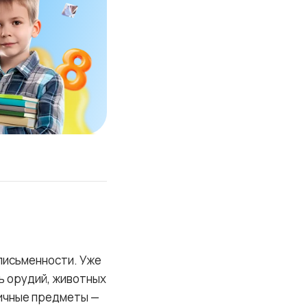
письменности. Уже
ь орудий, животных
личные предметы —