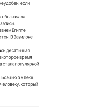
 неудобен, если
а обозначала
записи.
евнем Египте
отен. В Вавилоне
ась десятичная
некоторое время
на стала популярной
Боэцию в V веке.
 человеку, который