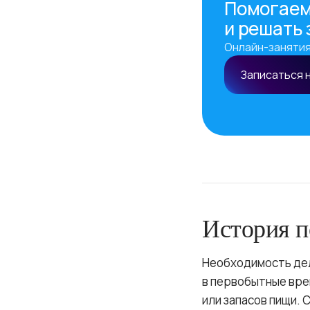
Помогаем
и решать
Онлайн-занятия
Записаться 
История п
Необходимость дел
в первобытные врем
или запасов пищи.