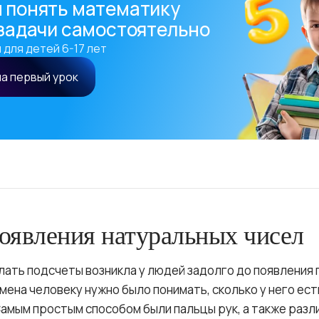
 понять математику
 задачи самостоятельно
 для детей 6-17 лет
на первый урок
оявления натуральных чисел
ать подсчеты возникла у людей задолго до появления 
ена человеку нужно было понимать, сколько у него ест
 Самым простым способом были пальцы рук, а также раз