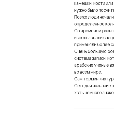
камешки, кости или
нужно было посчит
Позже люди начали 
определенное колич
Со временем разны
использовали специ
применяли более с
Очень большую рол
система записи, ко
арабские ученые вз
во всем мире.
Сам термин «натура
Сегодня название 
хоть немного знак