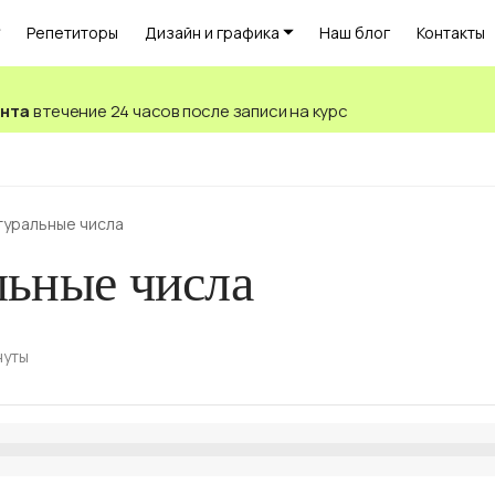
Репетиторы
Дизайн и графика
Наш блог
Контакты
ента
в течение 24 часов после записи на курс
туральные числа
льные числа
нуты