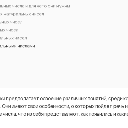
льные числа и для чего они нужны
я натуральных чисел
ьных чисел
ых чисел
альных чисел
альными числами
ки предполагает освоение различных понятий, среди к
 Они имеют свои особенности, о которых пойдет речь н
 числа, что из себя представляют, как появились и как