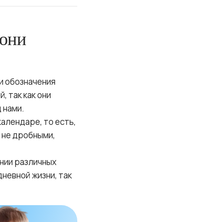
 они
и обозначения
, так как они
 нами.
календаре, то есть,
 не дробными,
ении различных
дневной жизни, так