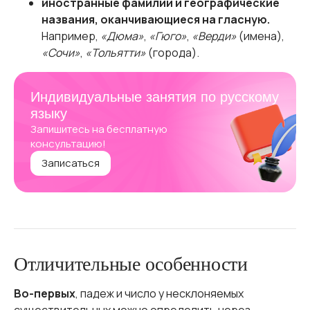
иностранные фамилии и географические
названия, оканчивающиеся на гласную.
Например,
«Дюма»
,
«Гюго»
,
«Верди»
(имена),
«Сочи»
,
«Тольятти»
(города).
Индивидуальные занятия по русскому
языку
Запишитесь на бесплатную
консультацию!
Записаться
Отличительные особенности
Во-первых
, падеж и число у несклоняемых