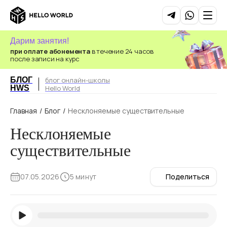
Дарим занятия!
при оплате абонемента
в течение 24 часов
после записи на курс
БЛОГ
блог онлайн-школы
HWS
Hello World
Главная
/
Блог
/
Несклоняемые существительные
Несклоняемые
существительные
07.05.2026
5 минут
Поделиться