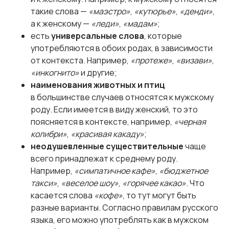
такие слова —
«маэстро»
,
«кутюрье»
,
«денди»
,
а к женскому —
«леди»
,
«мадам»
;
есть
универсальные слова
, которые
употребляются в обоих родах, в зависимости
от контекста. Например,
«протеже»
,
«визави»
,
«инкогнито»
и другие;
наименования животных и птиц
в большинстве случаев относятся к мужскому
роду. Если имеется в виду женский, то это
поясняется в контексте, например,
«черная
колибри»
,
«красивая какаду»
;
неодушевленные существительные
чаще
всего принадлежат к среднему роду.
Например,
«симпатичное кафе»
,
«бюджетное
такси»
,
«веселое шоу»
,
«горячее какао»
. Что
касается слова
«кофе»
, то тут могут быть
разные варианты. Согласно правилам русского
языка, его можно употреблять как в мужском