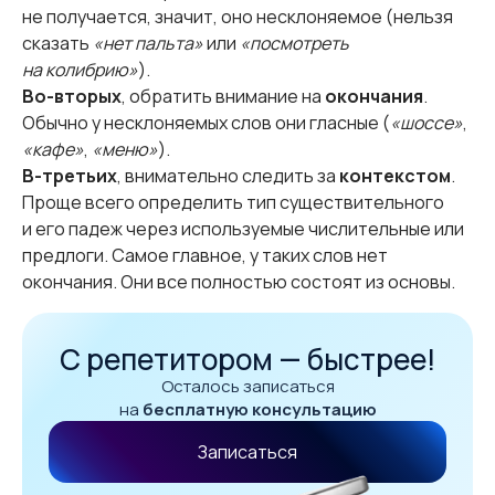
не получается, значит, оно несклоняемое (нельзя
сказать
«нет пальта»
или
«посмотреть
на колибрию»
).
Во-вторых
, обратить внимание на
окончания
.
Обычно у несклоняемых слов они гласные (
«шоссе»
,
«кафе»
,
«меню»
).
В-третьих
, внимательно следить за
контекстом
.
Проще всего определить тип существительного
и его падеж через используемые числительные или
предлоги. Самое главное, у таких слов нет
окончания. Они все полностью состоят из основы.
С репетитором — быстрее!
Осталось записаться
на
бесплатную консультацию
Записаться