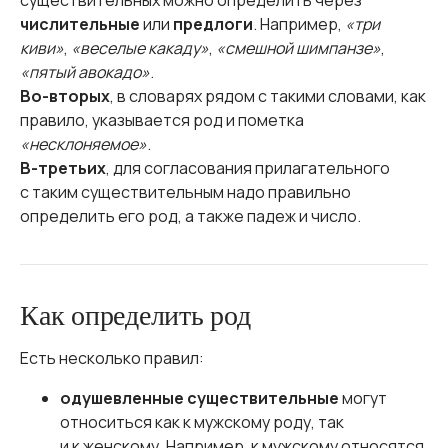
существительных можно определить через
числительные
или
предлоги
. Например,
«три
киви»
,
«веселые какаду»
,
«смешной шимпанзе»
,
«пятый авокадо»
.
Во-вторых
, в словарях рядом с такими словами, как
правило, указывается род и пометка
«несклоняемое»
.
В-третьих
, для согласования прилагательного
с таким существительным надо правильно
определить его род, а также падеж и число.
Как определить род
Есть несколько правил:
одушевленные существительные
могут
относиться как к мужскому роду, так
и к женскому. Например, к мужскому относятся