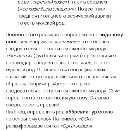
роде (
«крепкий кофе»
), так и в среднем
(
«ее кофе было сладким»
). Но все-таки
предпочтительнее классический вариант,
то есть мужской род.
Помимо этого род можно определить по
видовому
понятию
. Например,
«салями»
— это колбаса,
следовательно, относится к женскому роду.
«Пенальти»
(футбольный термин) представляет
собой удар, следовательно, это
«он»
, то есть
мужской род. Что касается географических
названий, то тут надо действовать аналогичным
образом. Например,
Конго
— это река,
следовательно, относится к женскому роду.
Сочи
—
город, соответственно, к мужскому.
Онтарио
—
озеро, то есть средний.
Наконец, определить род
аббревиатур
можно
по основному слову. Например,
«ООН»
расшифровывается как
«Организация