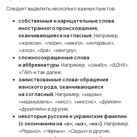
Следует выделить несколько важных пунктов:
собственные и нарицательные слова
иностранного происхождения,
оканчивающиеся на гласные.
Например,
«жалюзи»
,
«пюре»
,
«манго»
,
«интервью»
,
«алоэ»
,
«бра»
,
«кенгуру»
;
сложносокращенные слова
и аббревиатуры.
Например,
«самбо»
,
«ВДНХ»
,
«ГАИ»
и так далее;
заимствованные слова-обращения
женского рода, оканчивающиеся
на согласный.
Например,
«мадам»
,
«мадмуазель»
,
«мисс»
,
«миссис»
,
«фрекен»
,
«фройляйн»
и другие;
некоторые русские и украинские фамилии
(с окончанием на
«о»
,
«ых»
,
«их»
).
Например,
«Редько»
,
«Черных»
,
«Седых»
и другие;