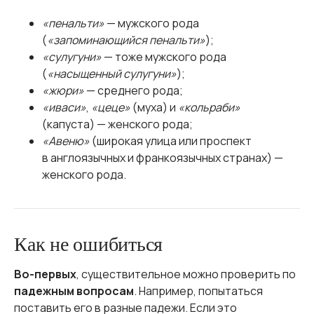
«пенальти»
— мужского рода
(
«запоминающийся пенальти»
);
«сулугуни»
— тоже мужского рода
(
«насыщенный сулугуни»
);
«жюри»
— среднего рода;
«иваси»
,
«цеце»
(муха) и
«кольраби»
(капуста) — женского рода;
«Авеню»
(широкая улица или проспект
в англоязычных и франкоязычных странах) —
женского рода.
Как не ошибиться
Во-первых
, существительное можно проверить по
падежным вопросам
. Например, попытаться
поставить его в разные падежи. Если это