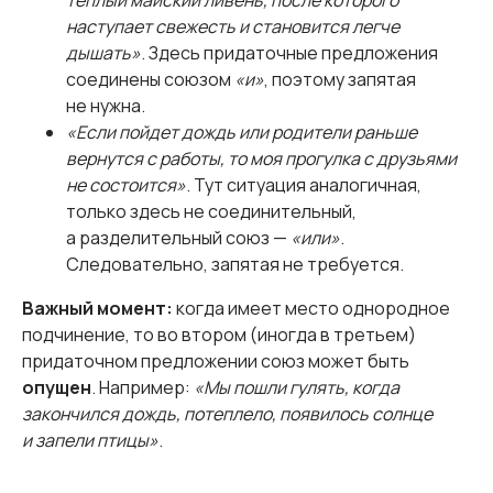
теплый майский ливень, после которого
наступает свежесть и становится легче
дышать»
. Здесь придаточные предложения
соединены союзом
«и»
, поэтому запятая
не нужна.
«Если пойдет дождь или родители раньше
вернутся с работы, то моя прогулка с друзьями
не состоится»
. Тут ситуация аналогичная,
только здесь не соединительный,
а разделительный союз —
«или»
.
Следовательно, запятая не требуется.
Важный момент:
когда имеет место однородное
подчинение, то во втором (иногда в третьем)
придаточном предложении союз может быть
опущен
. Например:
«Мы пошли гулять, когда
закончился дождь, потеплело, появилось солнце
и запели птицы»
.