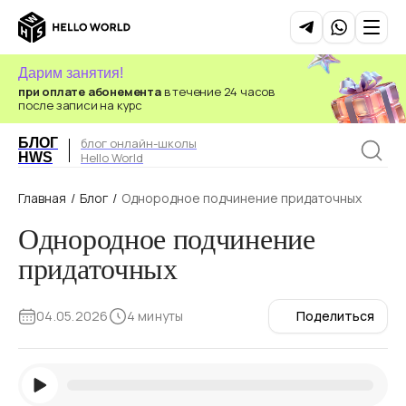
Дарим занятия!
при оплате абонемента
в течение 24 часов
после записи на курс
БЛОГ
блог онлайн-школы
HWS
Hello World
Главная
/
Блог
/
Однородное подчинение придаточных
Однородное подчинение
придаточных
04.05.2026
4 минуты
Поделиться