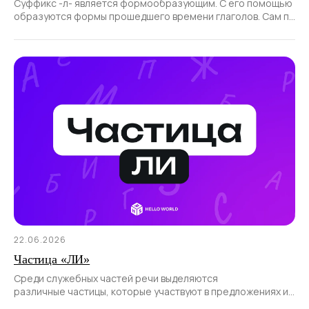
Суффикс -л- является формообразующим. С его помощью
образуются формы прошедшего времени глаголов. Сам по
себе суффикс не образует новые слова
22.06.2026
Частица «ЛИ»
Среди служебных частей речи выделяются
различные частицы, которые участвуют в предложениях и
позволяют передать различные смысловые оттенки.