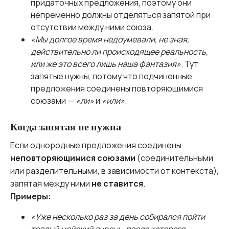
придаточных предложения, поэтому они
непременно должны отделяться запятой при
отсутствии между ними союза.
«Мы долгое время недоумевали, не зная,
действительно ли происходящее реальность,
или же это всего лишь наша фантазия»
. Тут
запятые нужны, потому что подчиненные
предложения соединены повторяющимися
союзами —
«ли»
и
«или»
.
Когда запятая не нужна
Если однородные предложения соединены
неповторяющимися союзами
(соединительными
или разделительными, в зависимости от контекста),
запятая между ними
не ставится
.
Примеры:
«Уже несколько раз за день собирался пойти