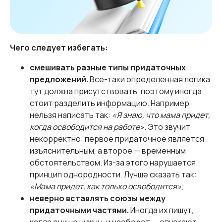
Чего следует избегать:
смешивать разные типы придаточных
предложений.
Все-таки определенная логика
тут должна присутствовать, поэтому иногда
стоит разделить информацию. Например,
нельзя написать так:
«Я знаю, что мама придет,
когда освободится на работе»
. Это звучит
некорректно: первое придаточное является
изъяснительным, а второе — временным
обстоятельством. Из-за этого нарушается
принцип однородности. Лучше сказать так:
«Мама придет, как только освободится»
;
неверно вставлять союзы между
придаточными частями.
Иногда их пишут,