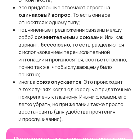
от контекста;
все придаточные отвечают строго на
одинаковый вопрос
. То есть они все
относятся к одному типу;
подчиненные предложения связаны между
собой
сочинительными союзами
. Или, как
вариант,
бессоюзно
, то есть разделяются
с использованием перечислительной
интонации и произносятся, соответственно,
точно так же, чтобы слушающему было
понятно;
иногда
союз опускается
. Это происходит
в тех случаях, когда однородные придаточные
прикреплены к главному. Иными словами, его
легко убрать, но при желании также просто
восстановить (для удобства прочтения
и прослушивания).