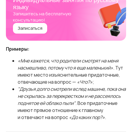
Индивидуальные занятия по русскому
языку
Запишитесь на бесплатную
консультацию!
Записаться
Примеры:
«Мне кажется, что родители смотрят на меня
насмешливо, потому что я еще маленький»
. Тут
имеют место изъяснительные придаточные,
отвечающие на вопрос —
«Что?»
;
"Друзья долго смотрели вслед машине, пока она
не скрылась за перекрестком и не рассеялось
поднятое ей облако пыли"
. Все придаточные
имеют прямое отношение к главному
и отвечают на вопрос
«До каких пор?»
.