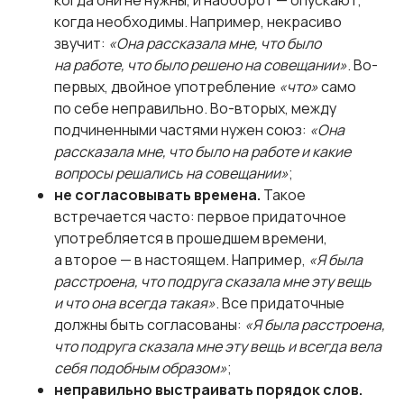
когда они не нужны, и наоборот — опускают,
когда необходимы. Например, некрасиво
звучит:
«Она рассказала мне, что было
на работе, что было решено на совещании»
. Во-
первых, двойное употребление
«что»
само
по себе неправильно. Во-вторых, между
подчиненными частями нужен союз:
«Она
рассказала мне, что было на работе и какие
вопросы решались на совещании»
;
не согласовывать времена.
Такое
встречается часто: первое придаточное
употребляется в прошедшем времени,
а второе — в настоящем. Например,
«Я была
расстроена, что подруга сказала мне эту вещь
и что она всегда такая»
. Все придаточные
должны быть согласованы:
«Я была расстроена,
что подруга сказала мне эту вещь и всегда вела
себя подобным образом»
;
неправильно выстраивать порядок слов.