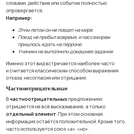
словами, действие или событие полностью
опровергается.
Например:
Этим летом он не поедет на море.
Поезд не прибыл вовремя, и пассажирам
пришлось ждать на перроне.
Ученики не выполнили домашнее задание.
Именно этот вид встречается наиболее часто
и считается классическим способом выражения
отказа, несогласия или отрицания.
Частноотрицательные
В
частноотрицательных
предложениях
отрицается не всё высказывание, а только
отдельный элемент
. При этом основная
информация остаётся положительной. Кроме того,
часто используется союз
«а»
,
«но»
.