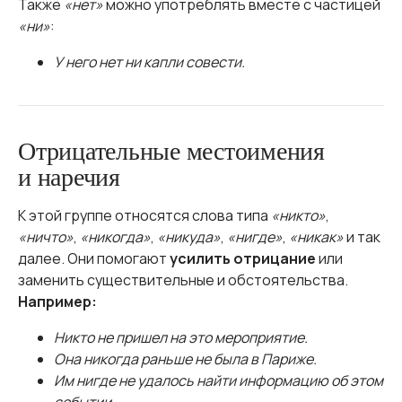
Также
«нет»
можно употреблять вместе с частицей
«ни»
:
У него нет ни капли совести.
Отрицательные местоимения
и наречия
К этой группе относятся слова типа
«никто»
,
«ничто»
,
«никогда»
,
«никуда»
,
«нигде»
,
«никак»
и так
далее. Они помогают
усилить отрицание
или
заменить существительные и обстоятельства.
Например:
Никто не пришел на это мероприятие.
Она никогда раньше не была в Париже.
Им нигде не удалось найти информацию об этом