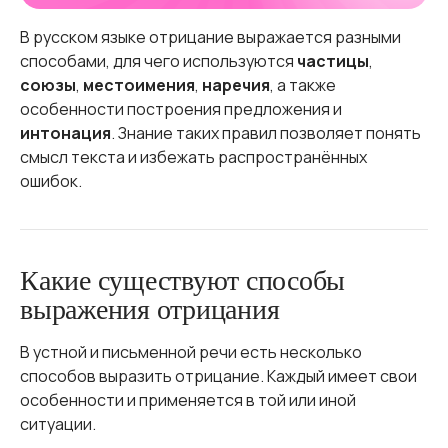
В русском языке отрицание выражается разными
способами, для чего используются
частицы
,
союзы
,
местоимения
,
наречия
, а также
особенности построения предложения и
интонация
. Знание таких правил позволяет понять
смысл текста и избежать распространённых
ошибок.
Какие существуют способы
выражения отрицания
В устной и письменной речи есть несколько
способов выразить отрицание. Каждый имеет свои
особенности и применяется в той или иной
ситуации.