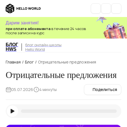
Дарим занятия!
при оплате абонемента
в течение 24 часов
после записи на курс
БЛОГ
блог онлайн-школы
HWS
Hello World
Главная
/
Блог
/
Отрицательные предложения
Отрицательные предложения
05.07.2026
4 минуты
Поделиться