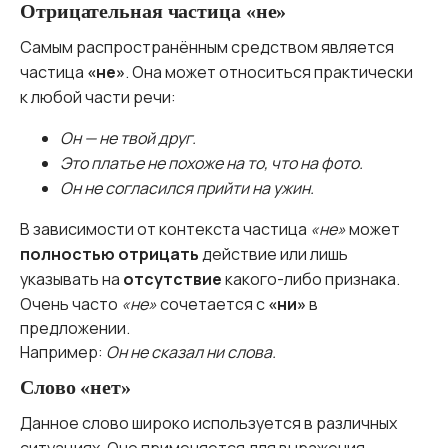
Отрицательная частица «не»
Самым распространённым средством является
частица
«не»
. Она может относиться практически
к любой части речи:
Он — не твой друг.
Это платье не похоже на то, что на фото.
Он не согласился прийти на ужин.
В зависимости от контекста частица
«не»
может
полностью отрицать
действие или лишь
указывать на
отсутствие
какого-либо признака.
Очень часто
«не»
сочетается с
«ни»
в
предложении.
Например:
Он не сказал ни слова.
Слово «нет»
Данное слово широко используется в различных