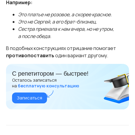
Например:
Это платье не розовое, а скорее красное.
Это не Сергей, а его брат-близнец.
Сестра приехала к нам вчера, но не утром,
а после обеда.
В подобных конструкциях отрицание помогает
противопоставить
один вариант другому.
С репетитором — быстрее!
Осталось записаться
на
бесплатную консультацию
Записаться