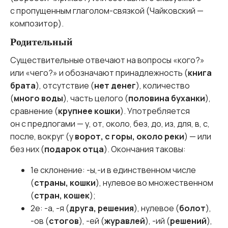
с пропущенным глаголом-связкой (Чайковский —
композитор).
Родительный
Существительные отвечают на вопросы «кого?»
или «чего?» и обозначают принадлежность (
книга
брата
), отсутствие (
нет денег
), количество
(
много воды
), часть целого (
половина буханки
),
сравнение (
крупнее кошки
). Употребляется
он с предлогами — у, от, около, без, до, из, для, в, с,
после, вокруг (у
ворот, с горы, около реки
) — или
без них (
подарок отца
). Окончания таковы:
1е склонение: -ы,-и в единственном числе
(
страны, кошки
), нулевое во множественном
(
стран, кошек
);
2е: -а, -я (
друга, решения
), нулевое (
болот
),
-ов (
стогов
), -ей (
журавлей
), -ий (
решений
),