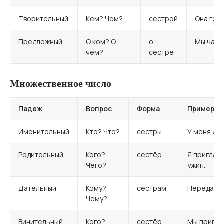
Творительный
Кем? Чем?
сестрой
Она гор
Предложный
О ком? О
о
Мы част
чём?
сестре
Множественное число
Падеж
Вопрос
Форма
Примеры 
Именительный
Кто? Что?
сестры
У меня дв
Родительный
Кого?
сестёр
Я приглас
Чего?
ужин.
Дательный
Кому?
сёстрам
Передай 
Чему?
Винительный
Кого?
сестёр
Мы пригла