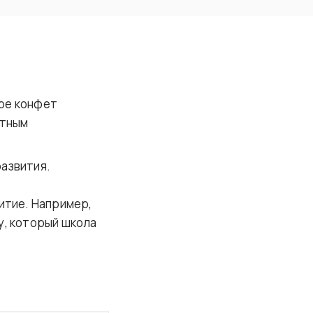
:
ре конфет
ятным
азвития.
итие. Например,
у, который школа