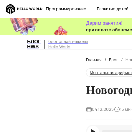
Программирование
Развитие детей
Дарим занятия!
при оплате абонем
блог онлайн-школы
БЛОГ
HWS
Hello World
Главная
/
Блог
/
Но
Ментальная арифме
Новогод
04.12.2025
15 ми