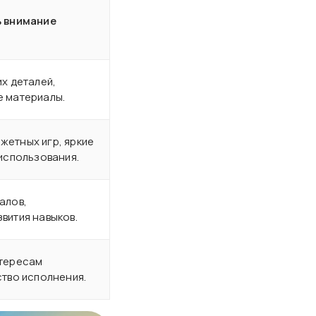
ь внимание
х деталей,
 материалы.
етных игр, яркие
 использования.
алов,
вития навыков.
нтересам
ство исполнения.