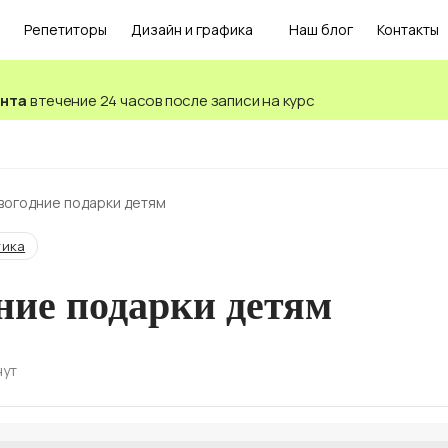
Репетиторы
Дизайн и графика
Наш блог
Контакты
ента
в течение 24 часов после записи на курс
вогодние подарки детям
тика
ние подарки детям
нут