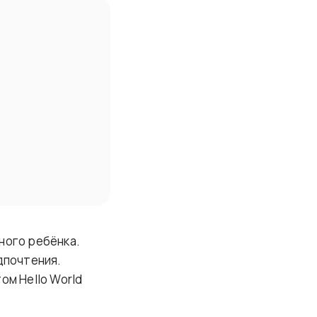
ного ребёнка.
дпочтения.
ом Hello World