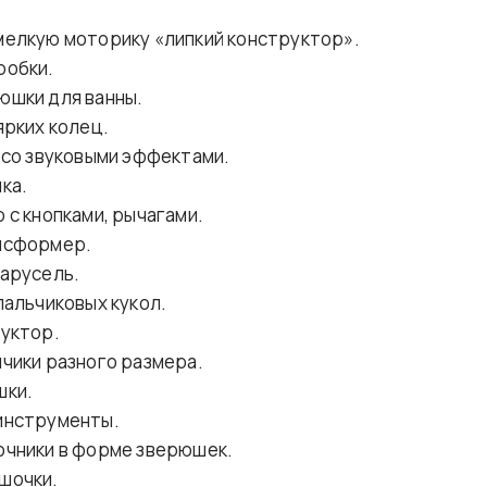
мелкую моторику «липкий конструктор».
робки.
юшки для ванны.
ярких колец.
 со звуковыми эффектами.
ка.
 с кнопками, рычагами.
нсформер.
арусель.
пальчиковых кукол.
уктор.
чики разного размера.
шки.
инструменты.
очники в форме зверюшек.
шочки.