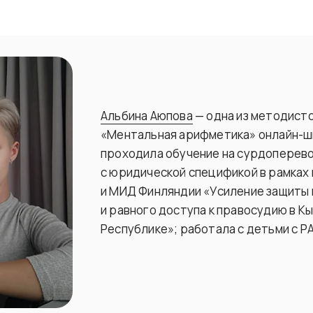
Альбина Аюпова
— одна из методист
«Ментальная арифметика» онлайн-шк
проходила обучение на сурдоперев
с юридической спецификой в рамках
и МИД Финляндии «Усиление защиты 
и равного доступа к правосудию в К
Республике»; работала с детьми с РА