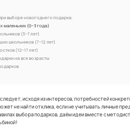
 при выборе новогоднего подарка:
х маленьких (0−3 года)
ольников (3−7 лет)
ших школьников (7−12 лет)
стков (12−17 лет)
дарки на все возрасты
подарков
следует, исходя из интересов, потребностей конкрет
ожет не найти отклика, если не учитывать личные пре
авилах выбора подарков, даём идеи вместе с методист
ьбиной!