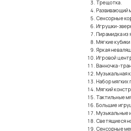
Трещотка.
Развивающий 
Сенсорные ко
Игрушки-звер
Пирамидка из 
Мягкие кубики
Яркая неваляш
Игровой центр
Ванночка-тра
Музыкальная к
Набор мягких 
Мягкий констр
Тактильные мя
Большие игру
Музыкальные 
Светящиеся н
Сенсорные ме