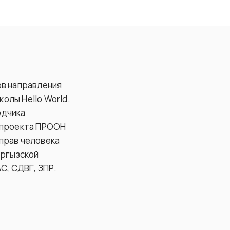
ов направления
олы Hello World.
одчика
 проекта ПРООН
прав человека
ыргызской
С, СДВГ, ЗПР.