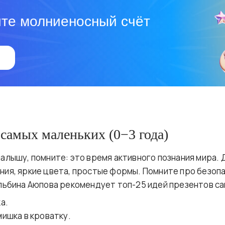
те молниеносный счёт
самых маленьких (0−3 года)
алышу, помните: это время активного познания мира. 
ия, яркие цвета, простые формы. Помните про безопа
льбина Аюпова рекомендует топ-25 идей презентов с
а.
ишка в кроватку.