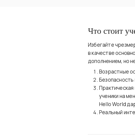
Что стоит уч
Избегайте чрезмер
в качестве основн
дополнением, но н
Возрастные ос
Безопасность 
Практическая 
ученики на ме
Hello World да
Реальный инте