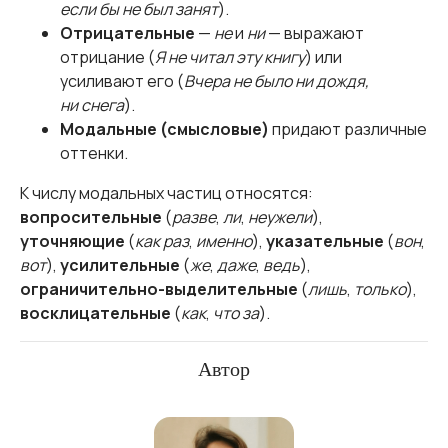
если бы не был занят
).
Отрицательные
—
не
и
ни
— выражают
отрицание (
Я не читал эту книгу
) или
усиливают его (
Вчера не было ни дождя,
ни снега
).
Модальные (смысловые)
придают различные
оттенки.
К числу модальных частиц относятся:
вопросительные
(
разве
,
ли
,
неужели
),
уточняющие
(
как раз
,
именно
),
указательные
(
вон
,
вот
),
усилительные
(
же
,
даже
,
ведь
),
ограничительно-выделительные
(
лишь
,
только
),
восклицательные
(
как
,
что за
).
Автор