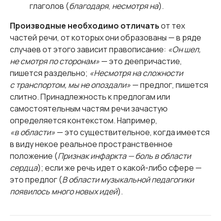
глаголов (
благодаря
,
несмотря на
).
Производные необходимо отличать
от тех
частей речи, от которых они образованы — в ряде
случаев от этого зависит правописание:
«Он шел,
не смотря по сторонам»
— это деепричастие,
пишется раздельно;
«Несмотря на сложности
с транспортом, мы не опоздали»
— предлог, пишется
слитно. Принадлежность к предлогам или
самостоятельным частям речи зачастую
определяется контекстом. Например,
«в области»
— это существительное, когда имеется
в виду некое реальное пространственное
положение (
Признак инфаркта — боль в области
сердца
); если же речь идет о какой-либо сфере —
это предлог (
В области музыкальной педагогики
появилось много новых идей
).