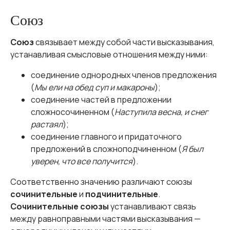
Союз
Союз
связывает между собой части высказывания,
устанавливая смысловые отношения между ними:
соединение однородных членов предложения
(
Мы ели на обед суп и макароны
);
соединение частей в предложении
сложносочиненном (
Наступила весна, и снег
растаял
);
соединение главного и придаточного
предложений в сложноподчиненном (
Я был
уверен, что все получится
).
Соответственно значению различают союзы
сочинительные
и
подчинительные
.
Сочинительные союзы
устанавливают связь
между равноправными частями высказывания —