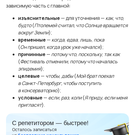
зависимую часть с главной:
изъяснительные
— для уточнения —
как
,
что
,
будто
(
Птолемей считал, что Солнце вращается
вокруг Земли
);
временные
—
когда
,
едва
,
лишь
,
пока
(
Он пришел, когда урок уже начался
);
причинные
—
потому что
,
поскольку
,
так как
(
Фестиваль отменили, потому что началась
эпидемия
);
целевые
—
чтобы
,
дабы
(
Мой брат поехал
в Санкт-Петербург, чтобы поступить
в консерваторию
);
условные
—
если
,
раз
,
коли
(
Я приду, если меня
пригласят
).
С репетитором — быстрее!
Осталось записаться