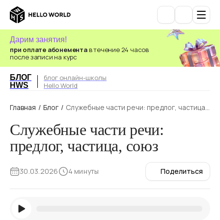
Дарим занятия!
при оплате абонемента
в течение 24 часов
после записи на курс
БЛОГ
блог онлайн-школы
HWS
Hello World
Главная
/
Блог
/
Служебные части речи: предлог, частица,
союз
Служебные части речи:
предлог, частица, союз
30.03.2026
4 минуты
Поделиться