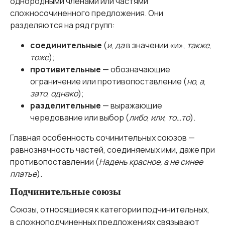
однородными членами или частями
сложносочиненного предложения. Они
разделяются на ряд групп:
соединительные
(
и
,
да
в значении «и»,
также
,
тоже
);
противительные
— обозначающие
ограничение или противопоставление (
но
,
а
,
зато
,
однако
);
разделительные
— выражающие
чередование или выбор (
либо
,
или
,
то…то
).
Главная особенность сочинительных союзов —
равнозначность частей, соединяемых ими, даже при
противопоставлении (
Надень красное, а не синее
платье
).
Подчинительные союзы
Союзы, относящиеся к категории подчинительных,
в сложноподчиненных предложениях связывают