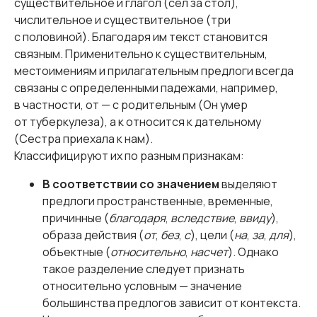
существительное и глагол (сел за стол),
числительное и существительное (три
с половиной). Благодаря им текст становится
связным. Применительно к существительным,
местоимениям и прилагательным предлоги всегда
связаны с определенными падежами, например,
в частности, от — с родительным (Он умер
от туберкулеза), а к относится к дательному
(Сестра приехала к нам).
Классифицируют их по разным признакам:
В соответствии со значением
выделяют
предлоги пространственные, временные,
причинные (
благодаря
,
вследствие
,
ввиду
),
образа действия (
от
,
без
,
с
), цели (
на
,
за
,
для
),
объектные (
относительно
,
насчет
). Однако
такое разделение следует признать
относительно условным — значение
большинства предлогов зависит от контекста.