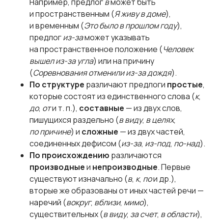
Например, предлог
в
может быть
и пространственным (
Я живу в доме
),
и временным (
Это было в прошлом году
),
предлог
из-за
может указывать
на пространственное положение (
Человек
вышел из-за угла
) или на причину
(
Соревнования отменили из-за дождя
).
По структуре
различают предлоги
простые
,
которые состоят из единственного слова (
к
,
до
,
от
и т. п.),
составные
— из двух слов,
пишущихся раздельно (
в виду
,
в целях
,
по причине
) и
сложные
— из двух частей,
соединенных дефисом (
из-за
,
из-под
,
по-над
).
По происхождению
различаются
производные
и
непроизводные
. Первые
существуют изначально (
в
,
к
,
по
и др.),
вторые же образованы от иных частей речи —
наречий (
вокруг
,
вблизи
,
мимо
),
существительных (
в виду
,
за счет
,
в области
),