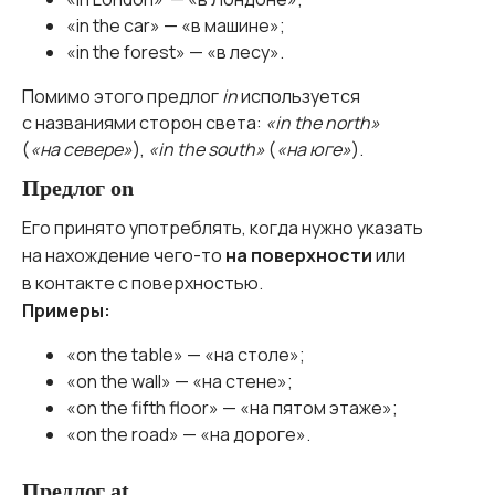
«in the car» — «в машине»;
«in the forest» — «в лесу».
Помимо этого предлог
in
используется
с названиями сторон света:
«in the north»
(
«на севере»
),
«in the south»
(
«на юге»
).
Предлог on
Его принято употреблять, когда нужно указать
на нахождение чего-то
на поверхности
или
в контакте с поверхностью.
Примеры:
«on the table» — «на столе»;
«on the wall» — «на стене»;
«on the fifth floor» — «на пятом этаже»;
«on the road» — «на дороге».
Предлог at