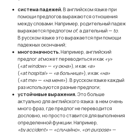
система падежей.
В английском языке при
помощи предлогов выражаются отношения
между словами. Например, родительный падеж
выражается предлогом
of
, а дательный —
to
.
В русском языке это выражается при помощи
падежных окончаний;
многозначность.
Например, английский
предлог
at
может переводиться и как
«у»
(
«at window»
—
«у окна»
), и как
«в»
(
«at hospital»
—
«в больнице»
), и как
«на»
(
«at me»
—
«на меня»
). В русском языке каждый
раз используются разные предлоги;
устойчивые выражения.
Это больше
актуально для английского языка: в нем очень
много фраз, где предлог не переводится
дословно, но просто ставится для выполнения
определенной функции. Например,
«by accident»
—
«случайно»
,
«on purpose»
—