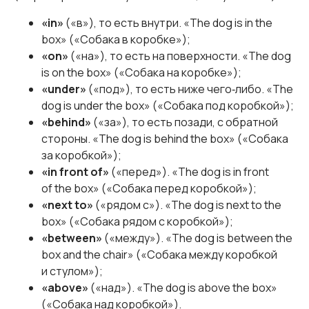
«in»
(«в»), то есть внутри. «The dog is in the
box» («Собака в коробке»);
«on»
(«на»), то есть на поверхности. «The dog
is on the box» («Собака на коробке»);
«under»
(«под»), то есть ниже чего‑либо. «The
dog is under the box» («Собака под коробкой»);
«behind»
(«за»), то есть позади, с обратной
стороны. «The dog is behind the box» («Собака
за коробкой»);
«in front of»
(«перед»). «The dog is in front
of the box» («Собака перед коробкой»);
«next to»
(«рядом с»). «The dog is next to the
box» («Собака рядом с коробкой»);
«between»
(«между»). «The dog is between the
box and the chair» («Собака между коробкой
и стулом»);
«above»
(«над»). «The dog is above the box»
(«Собака над коробкой»).