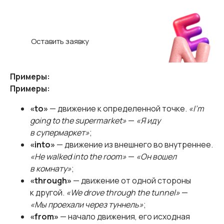
Научим ребёнка говорить на англий­
ском!
C нуля и без акцента в школе Hello World
Оставить заявку
Примеры:
Примеры:
«to»
— движение к определенной точке.
«I'm
going to the supermarket»
—
«Я иду
в супермаркет»
;
«into»
— движение из внешнего во внутреннее.
«He walked into the room»
—
«Он вошел
в комнату»
;
«through»
— движение от одной стороны
к другой.
«We drove through the tunnel»
—
«Мы проехали через туннель»
;
«from»
— начало движения, его исходная