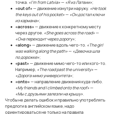
точка.
«I'm from Latvia»
—
«Я из Латвии»
;
«out of»
— движение изнутри наружу.
«He took
the keys out of his pocket»
—
«Он достал ключи
из кармана»
;
«across»
— движение к конкретному месту
через другое.
«She goes across the road»
—
«Она переходит через дорогу»
;
«along»
— движение вдоль чего-то.
«The girl
was walking along the path»
—
«Девочка шла
по дорожке»
;
«past»
— движение мимо чего-то или кого-то.
Например,
«The road past the university»
—
«Дорога мимо университета»
;
«onto»
— направление движения куда-либо.
«My friends and I climbed onto the roof»
—
«Мы с друзьями залезли на крышу»
.
Чтобы не делать ошибок и правильно употреблять
предлоги в английском языке, надо
ориентироваться не только на правила