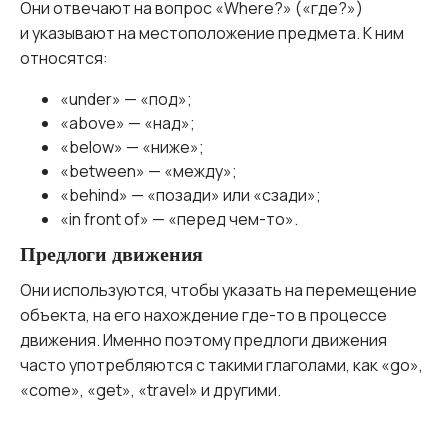
Они отвечают на вопрос «Where?» («где?»)
и указывают на местоположение предмета. К ним
относятся:
«under» — «под»;
«above» — «над»;
«below» — «ниже»;
«between» — «между»;
«behind» — «позади» или «сзади»;
«in front of» — «перед чем-то».
Предлоги движения
Они используются, чтобы указать на перемещение
объекта, на его нахождение где-то в процессе
движения. Именно поэтому предлоги движения
часто употребляются с такими глаголами, как «go»,
«come», «get», «travel» и другими.