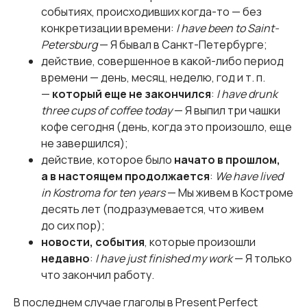
событиях, происходивших когда-то — без
конкретизации времени:
I have been to Saint-
Petersburg
— Я бывал в Санкт-Петербурге;
действие, совершенное в какой-либо период
времени — день, месяц, неделю, год и т. п.
—
который еще не закончился
:
I have drunk
three cups of coffee today
— Я выпил три чашки
кофе сегодня (день, когда это произошло, еще
не завершился);
действие, которое было
начато в прошлом,
а в настоящем продолжается
:
We have lived
in Kostroma for ten years
— Мы живем в Костроме
десять лет (подразумевается, что живем
до сих пор);
новости, события
, которые произошли
недавно
:
I have just finished my work
— Я только
что закончил работу.
В последнем случае глаголы в Present Perfect