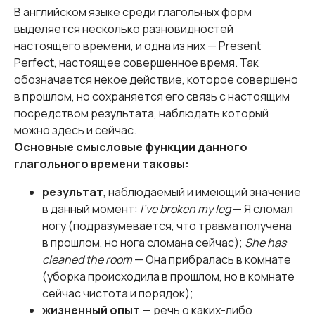
В английском языке среди глагольных форм
выделяется несколько разновидностей
настоящего времени, и одна из них — Present
Perfect, настоящее совершенное время. Так
обозначается некое действие, которое совершено
в прошлом, но сохраняется его связь с настоящим
посредством результата, наблюдать который
можно здесь и сейчас.
Основные смысловые функции данного
глагольного времени таковы:
результат
, наблюдаемый и имеющий значение
в данный момент:
I’ve broken my leg
— Я сломал
ногу (подразумевается, что травма получена
в прошлом, но нога сломана сейчас);
She has
cleaned the room
— Она прибралась в комнате
(уборка происходила в прошлом, но в комнате
сейчас чистота и порядок);
жизненный опыт
— речь о каких-либо