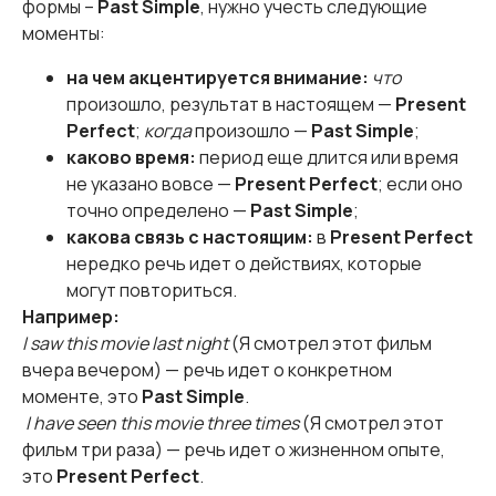
формы –
Past Simple
, нужно учесть следующие
моменты:
на чем акцентируется внимание:
что
произошло, результат в настоящем —
Present
Perfect
;
когда
произошло —
Past Simple
;
каково время:
период еще длится или время
не указано вовсе —
Present Perfect
; если оно
точно определено —
Past Simple
;
какова связь с настоящим:
в
Present Perfect
нередко речь идет о действиях, которые
могут повториться.
Например:
I saw this movie last night
(Я смотрел этот фильм
вчера вечером) — речь идет о конкретном
моменте, это
Past Simple
.
I have seen this movie three times
(Я смотрел этот
фильм три раза) — речь идет о жизненном опыте,
это
Present Perfect
.