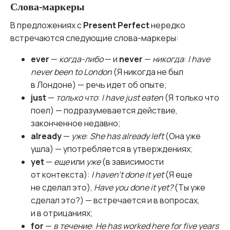
Слова-маркеры
В предложениях с
Present Perfect
нередко
встречаются следующие слова-маркеры:
ever
—
когда-либо
— и
never
—
никогда
:
I have
never been to London
(Я никогда не был
в Лондоне) — речь идет об опыте;
just
—
только что
:
I have just eaten
(Я только что
поел) — подразумевается действие,
законченное недавно;
already
—
уже
:
She has already left
(Она уже
ушла) — употребляется в утверждениях;
yet
—
еще
или
уже
(в зависимости
от контекста):
I haven’t done it yet
(Я еще
не сделал это),
Have you done it yet?
(Ты уже
сделал это?) — встречается и в вопросах,
и в отрицаниях;
for
—
в течение
:
He has worked here for five years