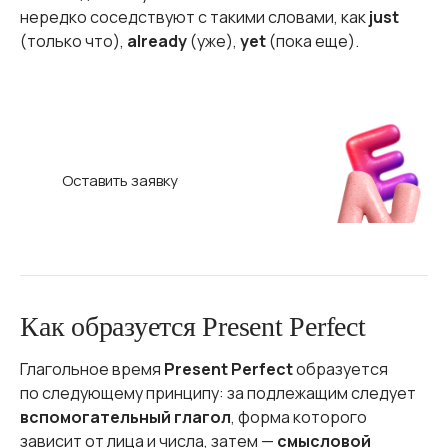
нередко соседствуют с такими словами, как
just
(только что),
already
(уже),
yet
(пока еще).
Научим ребёнка говорить на англий­
ском!
C нуля и без акцента в школе Hello World
Оставить заявку
Как образуется Present Perfect
Глагольное время
Present Perfect
образуется
по следующему принципу: за подлежащим следует
вспомогательный глагол
, форма которого
зависит от лица и числа, затем —
смысловой