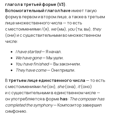
глагол в третьей форме (V3)
.
Вспомогательный глагол have
имеет такую
форму в первом и втором лице, а также в третьем
лице множественного числа — то есть
с местоимениями
I
(я),
we
(мы),
you
(ты, вы),
they
(они) и с существительными во множественном
числе:
I have started
— Я начал.
We have gone
— Мы ушли.
You have finished
— Вы закончили.
They have come
— Они пришли.
В
третьем лице единственного числа
— то есть
с местоимениями
he
(он),
she
(она),
it
(оно)
и с существительными в единственном числе —
он употребляется в форме
has
:
The composer has
completed the symphony
— Композитор завершил
симфонию.