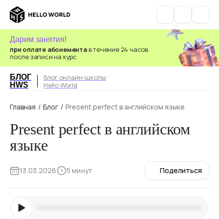
Дарим занятия!
при оплате абонемента
в течение 24 часов
после записи на курс
БЛОГ
блог онлайн-школы
HWS
Hello World
Главная
/
Блог
/
Present perfect в английском языке
Present perfect в английском
языке
13.03.2026
5 минут
Поделиться