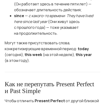
(Он работает здесь в течение пяти лет) —
обозначает длительность действия;
since
—
с какого-то времени
:
They have lived
here since last year
(Они живут здесь
с прошлого года) — тоже указывает
на продолжительность.
Могут также присутствовать слова,
конкретизирующие временной период:
today
(сегодня),
this week
(на этой неделе),
this year
(в этом году).
Как не перепутать Present Perfect
и Past Simple
Чтобы отличить
Present Perfect
от другой близкой