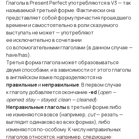
Глаголы в Present Perfect употребляются в V3 — так
называемой третьей форме. Фактически она
представляет собой форму причастия прошедшего
времени и самостоятельно в роли сказуемого
выступать не может — употребляют
ее исключительно в сочетании
со вспомогательными глаголами (в данном случае —
have/has).
Третья форма глагола может образовываться
двумя способами, и в зависимости от этого глаголы
в английском языке подразделяются на
правильные
и
неправильные
. В первом случае
к глаголу добавляется окончание
-ed
(
open —
opened
,
stay — stayed
,
clean — cleaned
).
Неправильные глаголы
в третьей форме либо
не изменяются вовсе (например,
cut
— резать —
выглядит одинаково во всех формах), либо
изменяются по-особому. К числу неправильных
глаголов относятся, например, следующие: