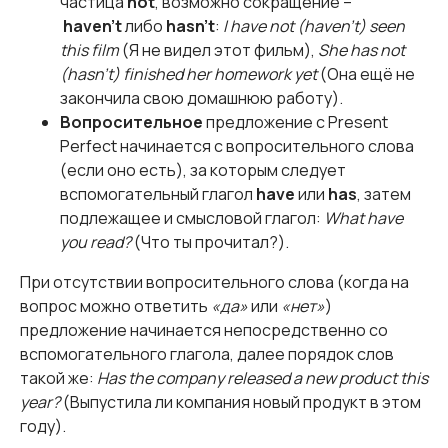
частица
not
, возможно сокращение –
haven't
либо
hasn't
:
I have not (haven't) seen
this film
(Я не видел этот фильм),
She has not
(hasn't) finished her homework yet
(Она ещё не
закончила свою домашнюю работу).
Вопросительное
предложение с Present
Perfect начинается с вопросительного слова
(если оно есть), за которым следует
вспомогательный глагол
have
или
has
, затем
подлежащее и смысловой глагол:
What have
you read?
(Что ты прочитал?).
При отсутствии вопросительного слова (когда на
вопрос можно ответить
«да»
или
«нет»
)
предложение начинается непосредственно со
вспомогательного глагола, далее порядок слов
такой же:
Has the company released a new product this
year?
(Выпустила ли компания новый продукт в этом
году).