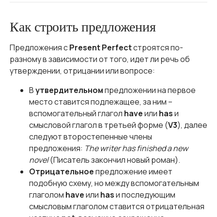
Как строить предложения
Предложения с
Present Perfect
строятся по-
разному в зависимости от того, идет ли речь об
утверждении, отрицании или вопросе:
В
утвердительном
предложении на первое
место ставится подлежащее, за ним –
вспомогательный глагол
have
или
has
и
смысловой глагол в третьей форме (
V3
), далее
следуют второстепенные члены
предложения:
The writer has finished a new
novel
(Писатель закончил новый роман).
Отрицательное
предложение имеет
подобную схему, но между вспомогательным
глаголом
have
или
has
и последующим
смысловым глаголом ставится отрицательная