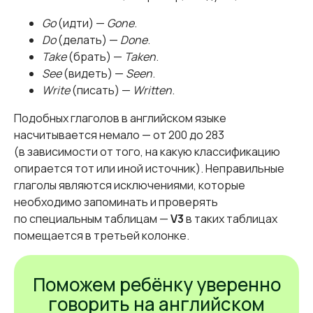
Go
(идти) —
Gone
.
Do
(делать) —
Done
.
Take
(брать) —
Taken
.
See
(видеть) —
Seen
.
Write
(писать) —
Written
.
Подобных глаголов в английском языке
насчитывается немало — от 200 до 283
(в зависимости от того, на какую классификацию
опирается тот или иной источник). Неправильные
глаголы являются исключениями, которые
необходимо запоминать и проверять
по специальным таблицам —
V3
в таких таблицах
помещается в третьей колонке.
Поможем ребёнку уверенно
говорить на английском