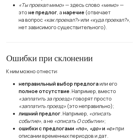
«Ты проехал мимо»
— здесь слово
«мимо»
—
это
не предлог
, а
наречие
(отвечает
на вопрос
«как проехал?»
или
«куда проехал?»
,
нет зависимого существительного).
Ошибки при склонении
К ним можно отнести:
неправильный выбор предлога
или его
полное отсутствие
. Например, вместо
«заплатить за проезд»
говорят просто
«заплатить проезд»
(это неправильно);
лишний предлог
. Например,
«описать
событие»
, а не
«описать О событии»
;
ошибки с предлогами
«по»
,
«до»
и
«с»
при
описании временных периодов и дат.