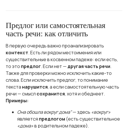
Предлог или самостоятельная
часть речи: как отличить
В первую очередь важно проанализировать
контекст
. Есть ли рядом местоимения или
существительные в косвенном падеже: если есть,
то это
предлог
. Если нет —
другая часть речи
.
Также для проверки можно исключить какие-то
слова. Если исключить предлог, то понимание
текста
нарушится
, а если самостоятельную часть
речи — смысл
сохранится
, хотя и обеднеет.
Примеры:
Она обошла вокруг дома"
— здесь
«вокруг»
является
предлогом
(есть существительное
«дома»
в родительном падеже).