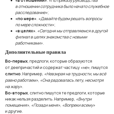
«в отношении»
.
«По приказу руководства
в отношении сотрудника было начато служебное
расследование»
;
«по мере»
.
«Давайте будем решать вопросы
по мере сложности»
;
«в целях»
.
«Сегодня мы отправляемся в другой
филиал в целях знакомства с новыми
работниками»
.
Дополнительные правила
Во-первых
, предлоги, которые образуются
от деепричастий и содержат частицу
«не»
, пишутся
слитно
. Например,
«Невзирая на трудности, мы всё
равно работаем»
,
«Она радовалась лету, несмотря
на жару»
.
Во-вторых
, слитно пишутся те предлоги, которые
никак нельзя разделить. Например,
«Внутри
помещения»
,
«Позади меня»
,
«Вопреки всему»
и другие.