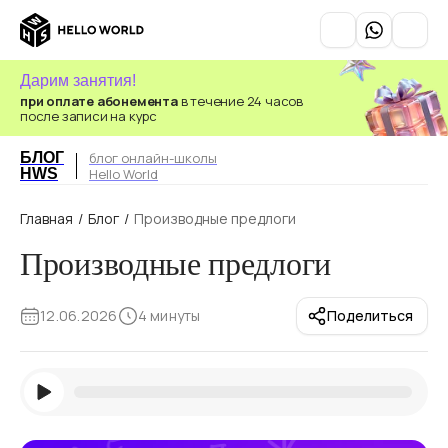
Дарим занятия!
при оплате абонемента
в течение 24 часов
после записи на курс
БЛОГ
блог онлайн-школы
HWS
Hello World
Главная
/
Блог
/
Производные предлоги
Производные предлоги
12.06.2026
4 минуты
Поделиться