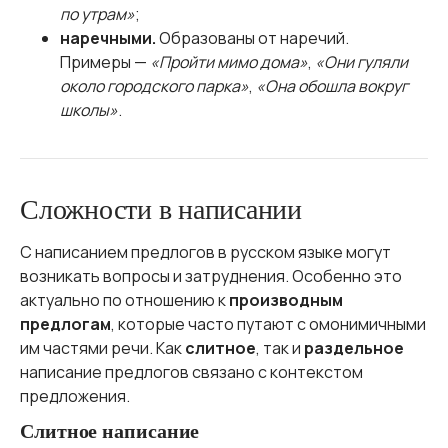
по утрам»
;
наречными.
Образованы от наречий.
Примеры —
«Пройти мимо дома»
,
«Они гуляли
около городского парка»
,
«Она обошла вокруг
школы»
.
Сложности в написании
С написанием предлогов в русском языке могут
возникать вопросы и затруднения. Особенно это
актуально по отношению к
производным
предлогам
, которые часто путают с омонимичными
им частями речи. Как
слитное
, так и
раздельное
написание предлогов связано с контекстом
предложения.
Слитное написание