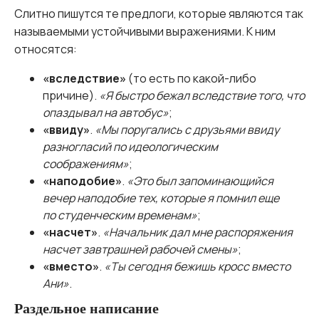
Слитно пишутся те предлоги, которые являются так
называемыми устойчивыми выражениями. К ним
относятся:
«вследствие»
(то есть по какой-либо
причине).
«Я быстро бежал вследствие того, что
опаздывал на автобус»
;
«ввиду»
.
«Мы поругались с друзьями ввиду
разногласий по идеологическим
соображениям»
;
«наподобие»
.
«Это был запоминающийся
вечер наподобие тех, которые я помнил еще
по студенческим временам»
;
«насчет»
.
«Начальник дал мне распоряжения
насчет завтрашней рабочей смены»
;
«вместо»
.
«Ты сегодня бежишь кросс вместо
Ани»
.
Раздельное написание