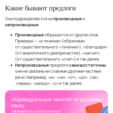
Какие бывают предлоги
Они подразделяются на
производные
и
непроизводные
.
Производные
образуются от других слов.
Примеры —
«в течение»
(образован
от существительного
«течение»
),
«благодаря»
(от аналогичного деепричастия),
«насчет»
(от существительного
«счет»
) и так далее.
Непроизводные
предлоги
самодостаточны
,
они не связаны ни с какими другими частями
речи. Например,
«в»
,
«на»
,
«от»
,
«до»
,
«за»
,
«перед»
,
«между»
,
«с»
и так далее.
Индивидуальные занятия по русскому
языку
Запишитесь на бесплатную