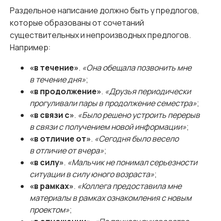
Раздельное написание должно быть у предлогов,
которые образованы от сочетаний
существительных и непроизводных предлогов.
Например:
«в течение»
.
«Она обещала позвонить мне
в течение дня»
;
«в продолжение»
.
«Друзья периодически
прогуливали пары в продолжение семестра»
;
«в связи с»
.
«Было решено устроить перерыв
в связи с получением новой информации»
;
«в отличие от»
.
«Сегодня было весело
в отличие от вчера»
;
«в силу»
.
«Мальчик не понимал серьезности
ситуации в силу юного возраста»
;
«в рамках»
.
«Коллега предоставила мне
материалы в рамках ознакомления с новым
проектом»
;