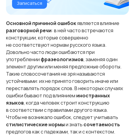
Записаться
Основной причиной ошибок
является влияние
разговорной речи
: в ней часто встречаются
конструкции, которые совершенно
не соответствуют нормам русского языка.
Довольно часто люди ошибаются при
употреблении
фразеологизмов
, заменяя один
элемент другим или меняя предложные обороты.
Такие словосочетания не зря называются
устойчивыми: их не принято говорить иначе или
переставлять порядок слов. В некоторых случаях
ошибки бывают под влиянием
иностранных
языков
, когда человек строит конструкцию
в соответствии с правилами другого языка.
Чтобы не возникало ошибок, следует учитывать
стилистические нормы
и знать
сочетаемость
предлогов как с падежами, так и с контекстом.