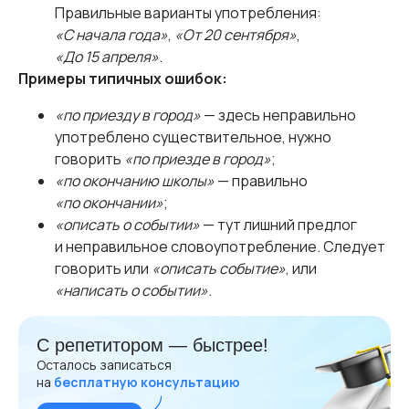
Правильные варианты употребления:
«С начала года»
,
«От 20 сентября»
,
«До 15 апреля»
.
Примеры типичных ошибок:
«по приезду в город»
— здесь неправильно
употреблено существительное, нужно
говорить
«по приезде в город»
;
«по окончанию школы»
— правильно
«по окончании»
;
«описать о событии»
— тут лишний предлог
и неправильное словоупотребление. Следует
говорить или
«описать событие»
, или
«написать о событии»
.
С репетитором — быстрее!
Осталось записаться
на
бесплатную консультацию