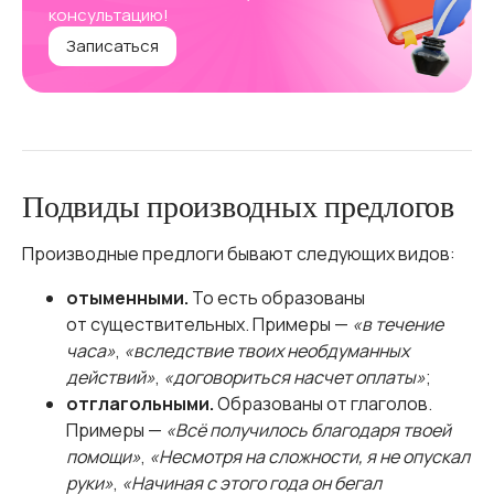
консультацию!
Записаться
Подвиды производных предлогов
Производные предлоги бывают следующих видов:
отыменными.
То есть образованы
от существительных. Примеры —
«в течение
часа»
,
«вследствие твоих необдуманных
действий»
,
«договориться насчет оплаты»
;
отглагольными.
Образованы от глаголов.
Примеры —
«Всё получилось благодаря твоей
помощи»
,
«Несмотря на сложности, я не опускал
руки»
,
«Начиная с этого года он бегал