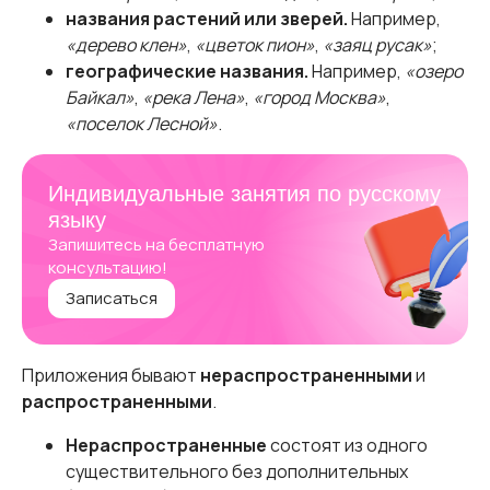
названия растений или зверей.
Например,
«дерево клен»
,
«цветок пион»
,
«заяц русак»
;
географические названия.
Например,
«озеро
Байкал»
,
«река Лена»
,
«город Москва»
,
«поселок Лесной»
.
Индивидуальные занятия по русскому
языку
Запишитесь на бесплатную
консультацию!
Записаться
Приложения бывают
нераспространенными
и
распространенными
.
Нераспространенные
состоят из одного
существительного без дополнительных