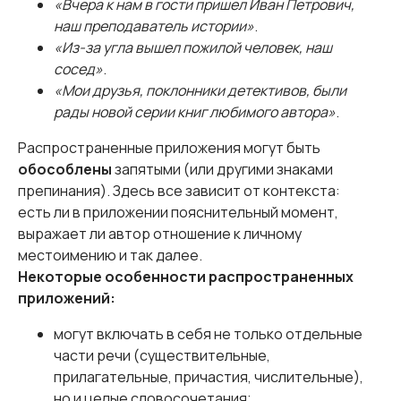
«Вчера к нам в гости пришел Иван Петрович,
наш преподаватель истории»
.
«Из-за угла вышел пожилой человек, наш
сосед»
.
«Мои друзья, поклонники детективов, были
рады новой серии книг любимого автора»
.
Распространенные приложения могут быть
обособлены
запятыми (или другими знаками
препинания). Здесь все зависит от контекста:
есть ли в приложении пояснительный момент,
выражает ли автор отношение к личному
местоимению и так далее.
Некоторые особенности распространенных
приложений:
могут включать в себя не только отдельные
части речи (существительные,
прилагательные, причастия, числительные),
но и целые словосочетания;