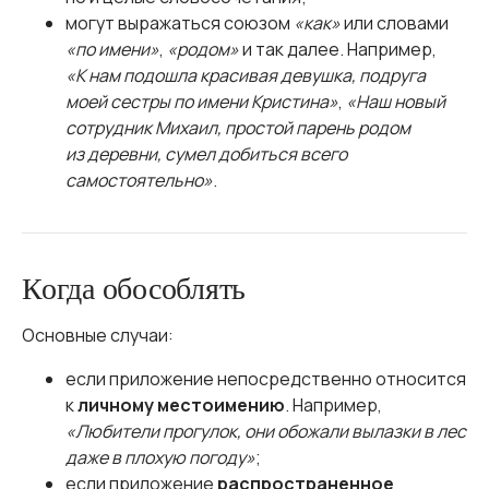
могут выражаться союзом
«как»
или словами
«по имени»
,
«родом»
и так далее. Например,
«К нам подошла красивая девушка, подруга
моей сестры по имени Кристина»
,
«Наш новый
сотрудник Михаил, простой парень родом
из деревни, сумел добиться всего
самостоятельно»
.
Когда обособлять
Основные случаи:
если приложение непосредственно относится
к
личному местоимению
. Например,
«Любители прогулок, они обожали вылазки в лес
даже в плохую погоду»
;
если приложение
распространенное