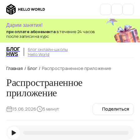
Дарим занятия!
при оплате абонемента
в течение 24 часов
после записи на курс
БЛОГ
блог онлайн-школы
HWS
Hello World
Главная
/
Блог
/
Распространенное приложение
Распространенное
приложение
15.06.2026
5 минут
Поделиться