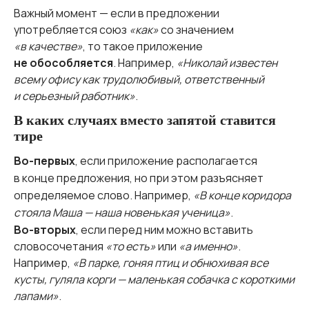
Важный момент — если в предложении
употребляется союз
«как»
со значением
«в качестве»
, то такое приложение
не обособляется
. Например,
«Николай известен
всему офису как трудолюбивый, ответственный
и серьезный работник»
.
В каких случаях вместо запятой ставится
тире
Во-первых
, если приложение располагается
в конце предложения, но при этом разъясняет
определяемое слово. Например,
«В конце коридора
стояла Маша — наша новенькая ученица»
.
Во-вторых
, если перед ним можно вставить
словосочетания
«то есть»
или
«а именно»
.
Например,
«В парке, гоняя птиц и обнюхивая все
кусты, гуляла корги — маленькая собачка с короткими
лапами»
.