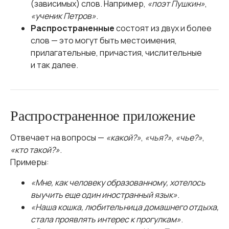
(зависимых) слов. Например,
«поэт Пушкин»
,
«ученик Петров»
.
Распространенные
состоят из двух и более
слов — это могут быть местоимения,
прилагательные, причастия, числительные
и так далее.
Распространенное приложение
Отвечает на вопросы —
«какой?»
,
«чья?»
,
«чье?»
,
«кто такой?»
.
Примеры:
«Мне, как человеку образованному, хотелось
выучить еще один иностранный язык»
.
«Наша кошка, любительница домашнего отдыха,
стала проявлять интерес к прогулкам»
.