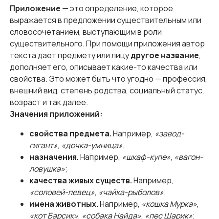
Приложение
— это определение, которое
выражается в предложении существительным или
словосочетанием, выступающим в роли
существительного. При помощи приложения автор
текста дает предмету или лицу
другое название
,
дополняет его, описывает какие-то качества или
свойства. Это может быть что угодно — профессия,
внешний вид, степень родства, социальный статус,
возраст и так далее.
Значения приложений:
свойства предмета.
Например,
«завод-
гигант»
,
«дочка-умница»
;
назначения.
Например,
«шкаф-купе»
,
«вагон-
ловушка»
;
качества живых существ.
Например,
«соловей-певец»
,
«чайка-рыболов»
;
имена животных.
Например,
«кошка Мурка»
,
«кот Барсик»
,
«собака Найда»
,
«пес Шарик»
;