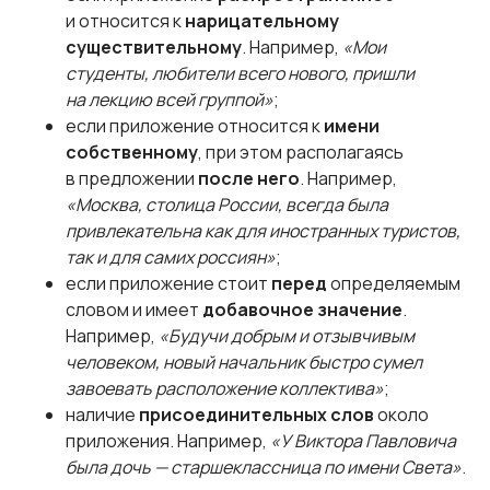
и относится к
нарицательному
существительному
. Например,
«Мои
студенты, любители всего нового, пришли
на лекцию всей группой»
;
если приложение относится к
имени
собственному
, при этом располагаясь
в предложении
после него
. Например,
«Москва, столица России, всегда была
привлекательна как для иностранных туристов,
так и для самих россиян»
;
если приложение стоит
перед
определяемым
словом и имеет
добавочное значение
.
Например,
«Будучи добрым и отзывчивым
человеком, новый начальник быстро сумел
завоевать расположение коллектива»
;
наличие
присоединительных слов
около
приложения. Например,
«У Виктора Павловича
была дочь — старшеклассница по имени Света»
.