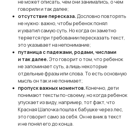
не может описать, чем они занимались, о чем
говорили и так далее;
отсутствие пересказа.
Дословно повторять
не нужно: важно, чтобы ребенок понял
и ухватил самую суть. Но когда он заметно
теряется при требовании пересказать текст,
это указывает на непонимание;
путаница с падежами, родами, числами
и так далее.
Это говорит о том, что ребенок
не запоминает суть, а лишь некоторые
отдельные фразы или слова. То есть основную
мысль он так и не понимает;
пропуск важных моментов.
Конечно, дети
понимают тексты по-своему, но когда ребенок
упускает из виду, например, тот факт, что
Красная Шапочка пошла к бабушке через лес,
это говорит само за себя. Он не вник в текст
и не понял его до конца.