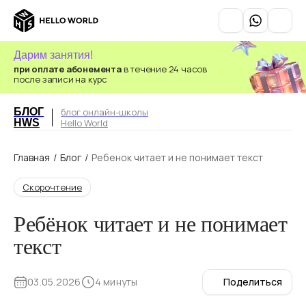
Дарим занятия!
при оплате абонемента
в течение 24 часов
после записи на курс
БЛОГ
блог онлайн-школы
HWS
Hello World
Главная
/
Блог
/
Ребенок читает и не понимает текст
Скорочтение
Ребёнок читает и не понимает
текст
03.05.2026
4 минуты
Поделиться