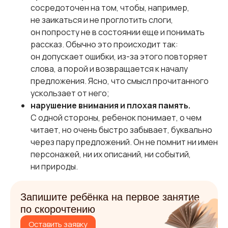
сосредоточен на том, чтобы, например,
не заикаться и не проглотить слоги,
он попросту не в состоянии еще и понимать
рассказ. Обычно это происходит так:
он допускает ошибки, из-за этого повторяет
слова, а порой и возвращается к началу
предложения. Ясно, что смысл прочитанного
ускользает от него;
нарушение внимания и плохая память.
С одной стороны, ребенок понимает, о чем
читает, но очень быстро забывает, буквально
через пару предложений. Он не помнит ни имен
персонажей, ни их описаний, ни событий,
ни природы.
Запишите ребёнка на первое занятие
по скорочтению
Оставить заявку