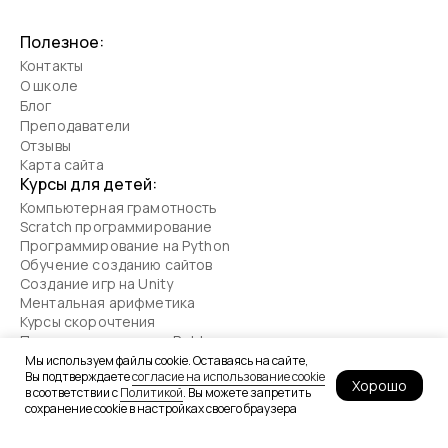
Полезное:
Контакты
О школе
Блог
Преподаватели
Отзывы
Карта сайта
Курсы для детей:
Компьютерная грамотность
Scratch программирование
Программирование на Python
Обучение созданию сайтов
Создание игр на Unity
Ментальная арифметика
Курсы скорочтения
Программирование в Roblox
Английский язык
Мы используем файлы cookie. Оставаясь на сайте,
Вы подтверждаете
согласие на использование cookie
Графический дизайн
Хорошо
в соответствии с
Политикой
. Вы можете запретить
Репетиторы
сохранение cookie в настройках своего браузера
Информация:
Согласие на использование файлов cookie