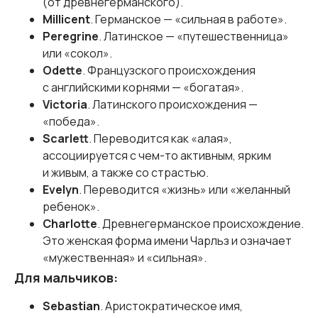
(от древнегерманского).
Millicent
. Германское — «сильная в работе».
Peregrine
. Латинское — «путешественница»
или «сокол».
Odette
. Французского происхождения
с английскими корнями — «богатая».
Victoria
. Латинского происхождения —
«победа».
Scarlett
. Переводится как «алая»,
ассоциируется с чем-то активным, ярким
и живым, а также со страстью.
Evelyn
. Переводится «жизнь» или «желанный
ребенок».
Charlotte
. Древнегерманское происхождение.
Это женская форма имени Чарльз и означает
«мужественная» и «сильная».
Для мальчиков:
Sebastian
. Аристократическое имя,