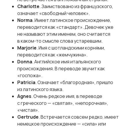
Charlotte
. Заимствовано из французского,
означает «свободный человек».
Norma
. Имеет латинское происхождение,
переводится как «стандарт». Девочек уже
не называют этим именем, оно считается
в каком-то смысле слова устаревшим.
Marjorie
. Имя с шотландскими корнями,
переводится как «жемчужина».
Donna
. Английское имя итальянского
происхождения. В переводе звучит как
«госпожа».
Patricia
. Означает «благородная», пришло
из латинского языка.
Agnes
. Очень редкое имя, в переводе
с греческого — «святая», «непорочная»,
«чистая».
Gertrude
. Встречается совсем редко, имеет
немецкое происхождение — «сила» или