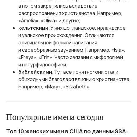
а потом закрепились вследствие
распространения христианства. Например,
«Amelia». «Olivia» и другие;
кельтскими
. У них шотландское, ирландское
и уэльское происхождения. Отличаются
оригинальной формой написания
и своеобразным звучанием. Например, «Isla»,
«Freya», «Erin». Часто связаны с мифологией
и натурфилософией;
библейскими
. Тут все понятно: они стали
обиходными благодаря влиянию христианства.
Например, «Mary», «Elizabeth».
Популярные имена сегодня
Топ 10 женских имен в США по данным SSA: