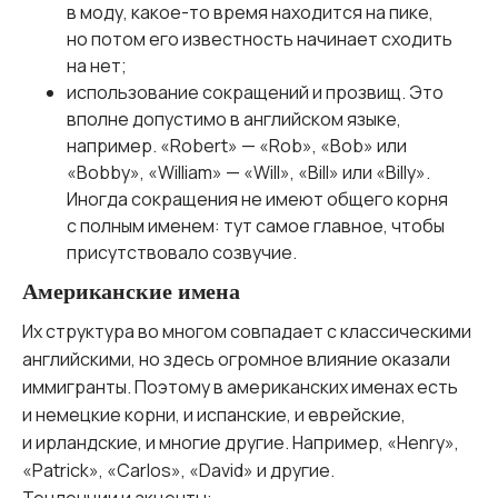
в моду, какое-то время находится на пике,
но потом его известность начинает сходить
на нет;
использование сокращений и прозвищ. Это
вполне допустимо в английском языке,
например. «Robert» — «Rob», «Bob» или
«Bobby», «William» — «Will», «Bill» или «Billy».
Иногда сокращения не имеют общего корня
с полным именем: тут самое главное, чтобы
присутствовало созвучие.
Американские имена
Их структура во многом совпадает с классическими
английскими, но здесь огромное влияние оказали
иммигранты. Поэтому в американских именах есть
и немецкие корни, и испанские, и еврейские,
и ирландские, и многие другие. Например, «Henry»,
«Patrick», «Carlos», «David» и другие.