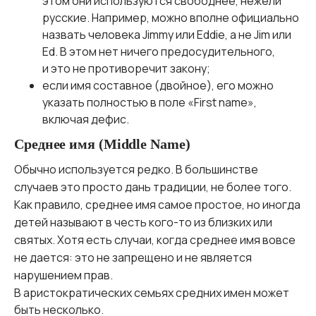
этом они используются свободнее, нежели
русские. Например, можно вполне официально
назвать человека Jimmy или Eddie, а не Jim или
Ed. В этом нет ничего предосудительного,
и это не противоречит закону;
если имя составное (двойное), его можно
указать полностью в поле «First name»,
включая дефис.
Среднее имя (Middle Name)
Обычно используется редко. В большинстве
случаев это просто дань традиции, не более того.
Как правило, среднее имя самое простое, но иногда
детей называют в честь кого-то из близких или
святых. Хотя есть случаи, когда среднее имя вовсе
не дается: это не запрещено и не является
нарушением прав.
В аристократических семьях средних имен может
быть несколько.