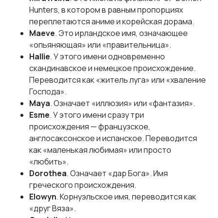
Hunters, в котором в равным пропорциях
переплетаются аниме и корейская дорама.
Maeve
. Это ирландское имя, означающее
«опьяняющая» или «правительница».
Hallie
. У этого имени одновременно
скандинавское и немецкое происхождение.
Переводится как «житель луга» или «хваление
Господа».
Maya
. Означает «иллюзия» или «фантазия».
Esme
. У этого имени сразу три
происхождения — французское,
англосаксонское и испанское. Переводится
как «маленькая любимая» или просто
«любить».
Dorothea
. Означает «дар Бога». Имя
греческого происхождения.
Elowyn
. Корнуэльское имя, переводится как
«друг Вяза».