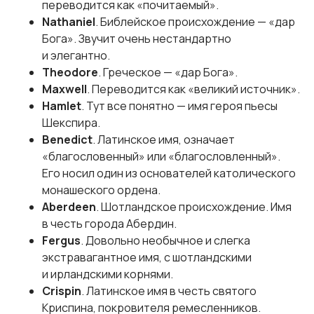
переводится как «почитаемый».
Nathaniel
. Библейское происхождение — «дар
Бога». Звучит очень нестандартно
и элегантно.
Theodore
. Греческое — «дар Бога».
Maxwell
. Переводится как «великий источник».
Hamlet
. Тут все понятно — имя героя пьесы
Шекспира.
Benedict
. Латинское имя, означает
«благословенный» или «благословленный».
Его носил один из основателей католического
монашеского ордена.
Aberdeen
. Шотландское происхождение. Имя
в честь города Абердин.
Fergus
. Довольно необычное и слегка
экстравагантное имя, с шотландскими
и ирландскими корнями.
Crispin
. Латинское имя в честь святого
Криспина, покровителя ремесленников.