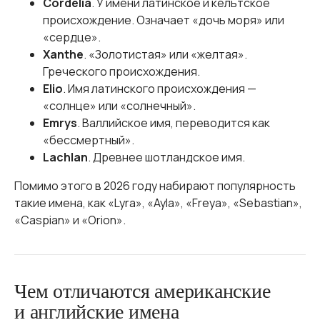
Cordelia
. У имени латинское и кельтское
происхождение. Означает «дочь моря» или
«сердце».
Xanthe
. «Золотистая» или «желтая».
Греческого происхождения.
Elio
. Имя латинского происхождения —
«солнце» или «солнечный».
Emrys
. Валлийское имя, переводится как
«бессмертный».
Lachlan
. Древнее шотландское имя.
Помимо этого в 2026 году набирают популярность
такие имена, как «Lyra», «Ayla», «Freya», «Sebastian»,
«Caspian» и «Orion».
Чем отличаются американские
и английские имена