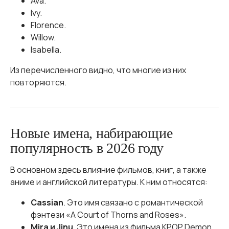
Ava.
Ivy.
Florence.
Willow.
Isabella.
Из перечисленного видно, что многие из них
повторяются.
Новые имена, набирающие
популярность в 2026 году
В основном здесь влияние фильмов, книг, а также
аниме и английской литературы. К ним относятся:
Cassian
. Это имя связано с романтической
фэнтези «A Court of Thorns and Roses».
Mira и Jinu
. Это имена из фильма KPOP Demon