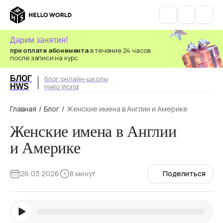
Дарим занятия!
при оплате абонемента
в течение 24 часов
после записи на курс
БЛОГ
блог онлайн-школы
HWS
Hello World
Главная
/
Блог
/
Женские имена в Англии и Америке
Женские имена в Англии
и Америке
26.03.2026
8 минут
Поделиться