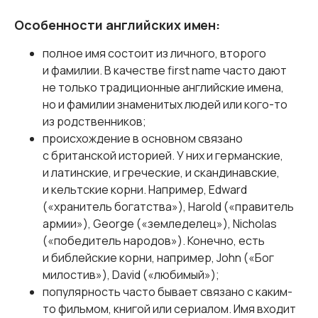
Особенности английских имен:
полное имя состоит из личного, второго
и фамилии. В качестве first name часто дают
не только традиционные английские имена,
но и фамилии знаменитых людей или кого-то
из родственников;
происхождение в основном связано
с британской историей. У них и германские,
и латинские, и греческие, и скандинавские,
и кельтские корни. Например, Edward
(«хранитель богатства»), Harold («правитель
армии»), George («земледелец»), Nicholas
(«победитель народов»). Конечно, есть
и библейские корни, например, John («Бог
милостив»), David («любимый»);
популярность часто бывает связано с каким-
то фильмом, книгой или сериалом. Имя входит