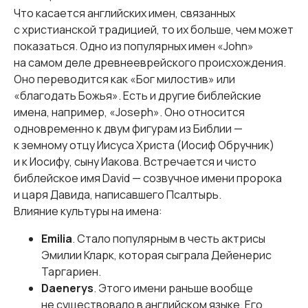
Что касается английских имен, связанных
с христианской традицией, то их больше, чем может
показаться. Одно из популярных имен «John»
на самом деле древнееврейского происхождения.
Оно переводится как «Бог милостив» или
«благодать Божья». Есть и другие библейские
имена, например, «Joseph». Оно относится
одновременно к двум фигурам из Библии —
к земному отцу Иисуса Христа (Иосиф Обручник)
и к Иосифу, сыну Иакова. Встречается и чисто
библейское имя David — созвучное имени пророка
и царя Давида, написавшего Псалтырь.
Влияние культуры на имена:
Emilia
. Стало популярным в честь актрисы
Эмилии Кларк, которая сыграла Дейенерис
Таргариен.
Daenerys
. Этого имени раньше вообще
не существовало в английском языке. Его