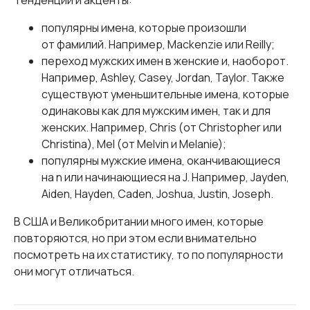
Тенденции и акценты:
популярны имена, которые произошли
от фамилий. Например, Mackenzie или Reilly;
переход мужских имен в женские и, наоборот.
Например, Ashley, Casey, Jordan, Taylor. Также
существуют уменьшительные имена, которые
одинаковы как для мужским имен, так и для
женских. Например, Chris (от Christopher или
Christina), Mel (от Melvin и Melanie);
популярны мужские имена, оканчивающиеся
на n или начинающиеся на J. Например, Jayden,
Aiden, Hayden, Caden, Joshua, Justin, Joseph.
В США и Великобритании много имен, которые
повторяются, но при этом если внимательно
посмотреть на их статистику, то по популярности
они могут отличаться.