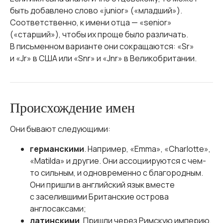
быть добавлено слово «junior» («младший»).
Соответственно, к имени отца — «senior»
(«старший»), чтобы их проще было различать.
В письменном варианте они сокращаются: «Sr»
и «Jr» в США или «Snr» и «Jnr» в Великобритании.
Происхождение имен
Они бывают следующими:
германскими
. Например, «Emma», «Charlotte»,
«Matilda» и другие. Они ассоциируются с чем-
то сильным, и одновременно с благородным.
Они пришли в английский язык вместе
с заселившими Британские острова
англосаксами;
латинскими
. Пришли через Римскую империю,